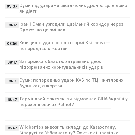
Суми під ударами швидкісних дронів: що відомо і
09:37
як діяти
Іран і Оман узгодили цивільний коридор через
09:12
Ормуз: що це змінює
Київщина: удар по платформі Квітнева —
08:56
попередньо є жертви
Запорізька область: затримано двох
08:17
підозрюваних коригувальників ударів
Суми: попередньо удари КАБ по ТЦ і житлових
08:01
будинках, є жертви
Терміновий фактчек: чи відмовили США Україні у
18:47
перехоплювачах Patriot?
Wildberries вивозить склади до Казахстану,
18:47
Білорусі та Узбекистану? Фактчек і наслідки