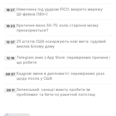
Німеччина під ударом ІПСО: викрито мережу
18:27
ШІ‑фейків (180+)
Критичне вікно 50–75: коли старіння мозку
16:23
прискорюється?
25 штатів США оскаржують нові мита: судовий
12:37
виклик Білому дому
Telegram зник з App Store: перевіряємо причини і
12:16
що робити
Кадрові зміни в дипломатії: перевіряємо указ
09:37
щодо посла у США
Зеленський: санкції мають «робити їм
09:11
проблеми» та бити по ракетній логістиці