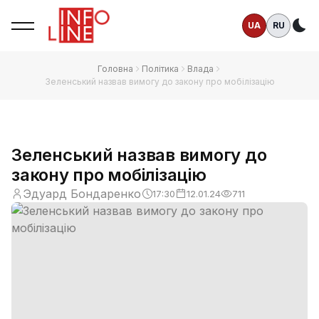
UA
RU
Те
Головна
Політика
Влада
Зеленський назвав вимогу до закону про мобілізацію
Зеленський назвав вимогу до
закону про мобілізацію
Эдуард Бондаренко
17:30
12.01.24
711