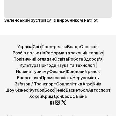
Зеленський зустрівся із виробником Patriot
Україна
Світ
Прес-релізи
Влада
Опозиція
Розбір польотів
Реформи та закони
Інтерв'ю
Політичний оглядач
Освіта
Робота
Здоров'я
Культура
Пригоди
Наука та технології
Новини туризму
Фінанси
Фондовий ринок
Енергетика
Промисловість
Нерухомість
Зв'язок / Транспорт
Соцполітика
Агро
Київ
Шоу бізнес
Футбол
Бокс
Теніс
Баскетбол
Автоспорт
Хокей
Крим
Донбас
ЄС
Війна