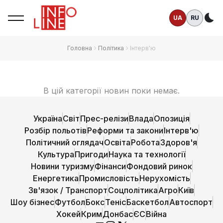
UA
RU
Те
Головна
Політика
Інтерв'ю
В цій категорії новин поки немає.
Україна
Світ
Прес-релізи
Влада
Опозиція
Розбір польотів
Реформи та закони
Інтерв'ю
Політичний оглядач
Освіта
Робота
Здоров'я
Культура
Пригоди
Наука та технології
Новини туризму
Фінанси
Фондовий ринок
Енергетика
Промисловість
Нерухомість
Зв'язок / Транспорт
Соцполітика
Агро
Київ
Шоу бізнес
Футбол
Бокс
Теніс
Баскетбол
Автоспорт
Хокей
Крим
Донбас
ЄС
Війна