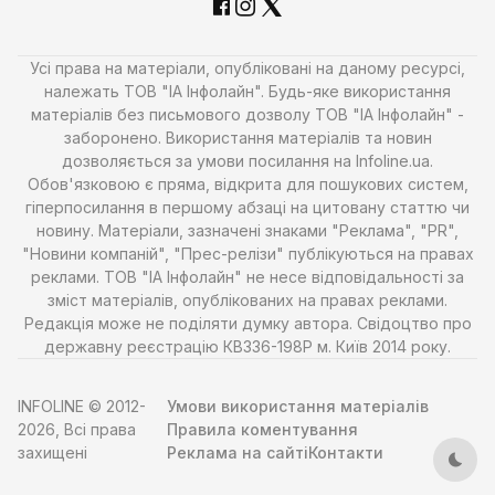
Усі права на матеріали, опубліковані на даному ресурсі,
належать ТОВ "ІА Інфолайн". Будь-яке використання
матеріалів без письмового дозволу ТОВ "ІА Інфолайн" -
заборонено. Використання матеріалів та новин
дозволяється за умови посилання на Infoline.ua.
Обов'язковою є пряма, відкрита для пошукових систем,
гіперпосилання в першому абзаці на цитовану статтю чи
новину. Матеріали, зазначені знаками "Реклама", "PR",
"Новини компаній", "Прес-релізи" публікуються на правах
реклами. ТОВ "ІА Інфолайн" не несе відповідальності за
зміст матеріалів, опублікованих на правах реклами.
Редакція може не поділяти думку автора. Свідоцтво про
державну реєстрацію КВ336-198Р м. Київ 2014 року.
INFOLINE © 2012-
Умови використання матеріалів
2026, Всі права
Правила коментування
захищені
Реклама на сайті
Контакти
Тем