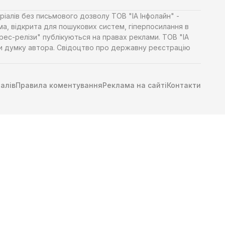
ріалів без письмового дозволу ТОВ "ІА Інфолайн" -
ма, відкрита для пошукових систем, гіперпосилання в
Прес-релізи" публікуються на правах реклами. ТОВ "ІА
яти думку автора. Свідоцтво про державну реєстрацію
алів
Правила коментування
Реклама на сайті
Контакти