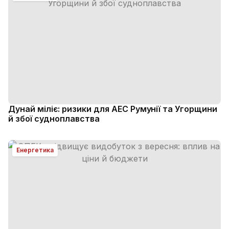
Дунай міліє: ризики для АЕС Румунії та Угорщини
й збої судноплавства
Енергетика