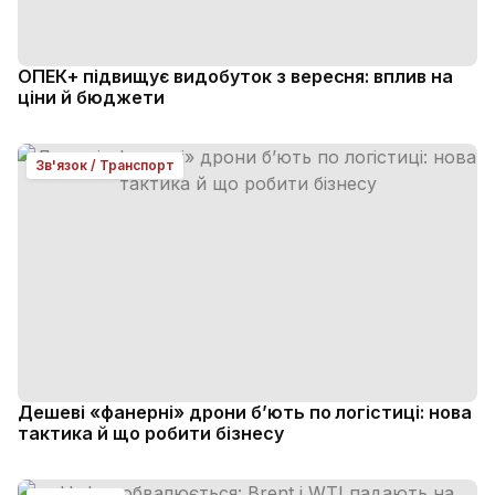
ОПЕК+ підвищує видобуток з вересня: вплив на
ціни й бюджети
Зв'язок / Транспорт
Дешеві «фанерні» дрони б’ють по логістиці: нова
тактика й що робити бізнесу