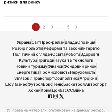
ризики для ринку
1
2
3
…
5
Україна
Світ
Прес-релізи
Влада
Опозиція
Розбір польотів
Реформи та закони
Інтерв'ю
Політичний оглядач
Освіта
Робота
Здоров'я
Культура
Пригоди
Наука та технології
Новини туризму
Фінанси
Фондовий ринок
Енергетика
Промисловість
Нерухомість
Зв'язок / Транспорт
Соцполітика
Агро
Київ
Шоу бізнес
Футбол
Бокс
Теніс
Баскетбол
Автоспорт
Хокей
Крим
Донбас
ЄС
Війна
Усі права на матеріали, опубліковані на даному ресурсі,