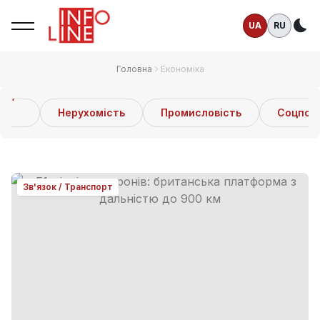
UA
RU
Те
Головна
Економіка
ок /
Нерухомість
Промисловість
Соцполі
порт
Зв'язок / Транспорт