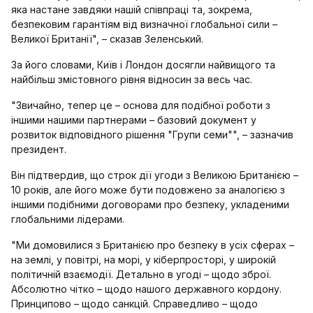
яка настане завдяки нашій співпраці та, зокрема,
безпековим гарантіям від визначної глобальної сили –
Великої Британії", – сказав Зеленський.
За його словами, Київ і Лондон досягли найвищого та
найбільш змістовного рівня відносин за весь час.
"Звичайно, тепер це – основа для подібної роботи з
іншими нашими партнерами – базовий документ у
розвиток відповідного рішення "Групи семи"", – зазначив
президент.
Він підтвердив, що строк дії угоди з Великою Британією –
10 років, але його може бути подовжено за аналогією з
іншими подібними договорами про безпеку, укладеними
глобальними лідерами.
"Ми домовилися з Британією про безпеку в усіх сферах –
на землі, у повітрі, на морі, у кіберпросторі, у широкій
політичній взаємодії. Детально в угоді – щодо зброї.
Абсолютно чітко – щодо нашого державного кордону.
Принципово – щодо санкцій. Справедливо – щодо