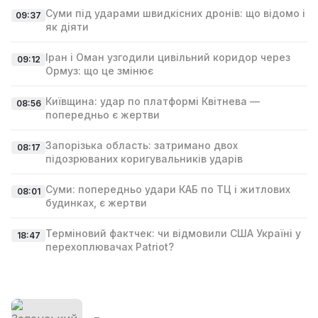
Суми під ударами швидкісних дронів: що відомо і
09:37
як діяти
Іран і Оман узгодили цивільний коридор через
09:12
Ормуз: що це змінює
Київщина: удар по платформі Квітнева —
08:56
попередньо є жертви
Запорізька область: затримано двох
08:17
підозрюваних коригувальників ударів
Суми: попередньо удари КАБ по ТЦ і житлових
08:01
будинках, є жертви
Терміновий фактчек: чи відмовили США Україні у
18:47
перехоплювачах Patriot?