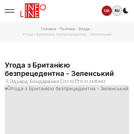
UA
RU
Те
Головна
Політика
Влада
Угода з Британією безпрецедентна - Зеленський
Угода з Британією
безпрецедентна - Зеленський
Эдуард Бондаренко
22:00
12.01.24
942