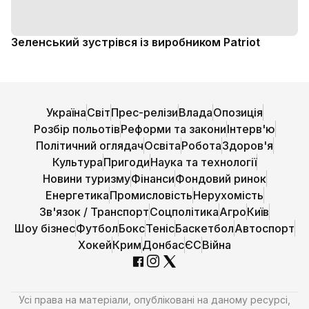
Зеленський зустрівся із виробником Patriot
Україна
Світ
Прес-релізи
Влада
Опозиція
Розбір польотів
Реформи та закони
Інтерв'ю
Політичний оглядач
Освіта
Робота
Здоров'я
Культура
Пригоди
Наука та технології
Новини туризму
Фінанси
Фондовий ринок
Енергетика
Промисловість
Нерухомість
Зв'язок / Транспорт
Соцполітика
Агро
Київ
Шоу бізнес
Футбол
Бокс
Теніс
Баскетбол
Автоспорт
Хокей
Крим
Донбас
ЄС
Війна
Усі права на матеріали, опубліковані на даному ресурсі,