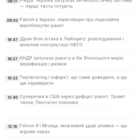
Freyja: Україна запускає антибалістичну систему
08:17
— перші тести готують
Patriot в Україні: переговори про ліцензійне
08:02
виробництво ракет
Дрон біля літака в Лейпцигу: розслідування і
18:47
можливі консультації НАТО
КНДР запускає ракету в бік Японського моря:
18:27
верифікація і ризики
Тирзепатид і інфаркт: що саме доведено, а що
16:22
ще перевірити
Суперечка в США через дефіцит ракет: Трамп
12:40
тисне, Пентагон пояснює
Falcon 9 і Місяць: можливий удар уламка — що
12:16
відомо зараз