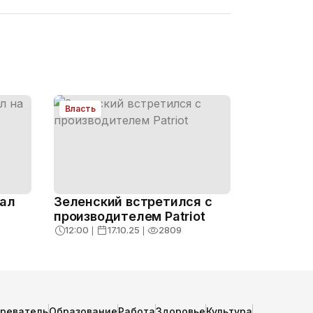
Власть
вал
Зеленский встретился с
производителем Patriot
12:00
❘
17.10.25
❘
2809
зреватель
Образование
Работа
Здоровье
Культура