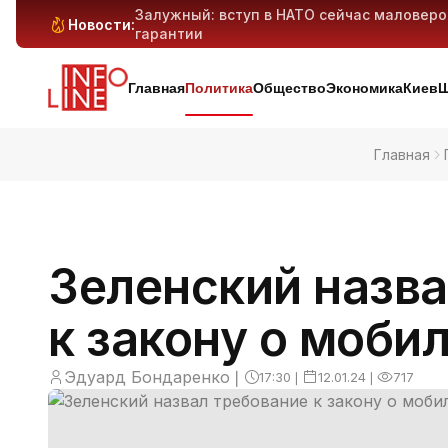
Залужный: вступ в НАТО сейчас маловер
Новости:
гарантии
Антибиотикорезистентность у детей растё
Генеративный ИИ может вытеснить милли
Киев и область под массированным ударо
дронов — предварительно
Главная
Политика
Общество
Экономика
Киев
Ш
Главная
Зеленский назва
к закону о моби
Эдуард Бондаренко
❘
17:30
❘
12.01.24
❘
717