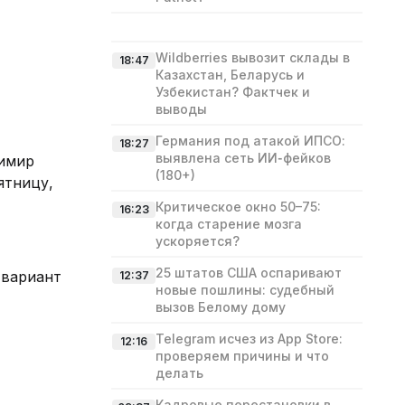
Wildberries вывозит склады в
18:47
Казахстан, Беларусь и
Узбекистан? Фактчек и
выводы
Германия под атакой ИПСО:
18:27
выявлена сеть ИИ‑фейков
димир
(180+)
ятницу,
Критическое окно 50–75:
16:23
когда старение мозга
ускоряется?
25 штатов США оспаривают
 вариант
12:37
новые пошлины: судебный
вызов Белому дому
Telegram исчез из App Store:
12:16
проверяем причины и что
делать
Кадровые перестановки в