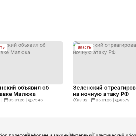
сть
Власть
нский объявил об
Зеленский отреагиро
авке Малюка
на ночную атаку РФ
9
❘
05.01.26
❘
7546
13:32
❘
05.01.26
❘
6579
бор полетов
Реформы и законы
Интервью
Политический обо