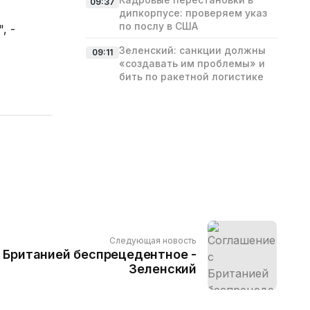
09:37
дипкорпусе: проверяем указ
по послу в США
, -
Зеленский: санкции должны
09:11
«создавать им проблемы» и
бить по ракетной логистике
Следующая новость
 Британией беспрецедентное -
Зеленский