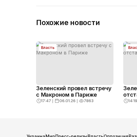
Похожие новости
Власть
Вла
Зеленский провел встречу
Зеле
с Макроном в Париже
отст
17:47
❘
06.01.26
❘
7863
14:1
Украина
Мир
Пресс-релизы
Власть
Оппозиция
Раз