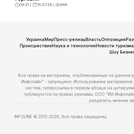
09:21
❘
15.07.26
❘
999
Украина
Мир
Пресс-релизы
Власть
Оппозиция
Раз
Происшествия
Наука и технологии
Новости туризма
Шоу Бизне
Все права на материалы, опубликованные на данном
Инфолайн" - запрещено. Использование материалов и
систем, гиперссылка в первом абзаце на цитируем
публикуются на правах рекламы. ООО "ИА Инфолай
разделять мнение ав
INFOLINE © 2012-2026, Все права защищены