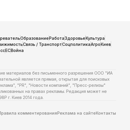
зреватель
Образование
Работа
Здоровье
Культура
вижимость
Связь / Транспорт
Соцполитика
Агро
Киев
сс
ЕС
Война
ние материалов без письменного разрешения ООО "ИА
язательной является прямая, открытая для поисковых
клама", "PR", "Новости компаний", "Пресс-релизы"
ликованных на правах рекламы. Редакция может не
Р г. Киев 2014 года.
Правила комментирования
Реклама на сайте
Контакты