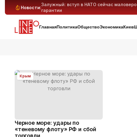
Залужный: вступ в НАТО сейчас маловер
Новости:
гарантии
Антибиотикорезистентность у детей растё
Генеративный ИИ может вытеснить милли
Киев и область под массированным ударо
дронов — предварительно
Главная
Политика
Общество
Экономика
Киев
Ш
Крым
Черное море: удары по
«теневому флоту» РФ и сбой
торговли