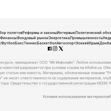
бор полетов
Реформы и законы
Интервью
Политический обо
Финансы
Фондовый рынок
Энергетика
Промышленность
Нед
с
Футбол
Бокс
Теннис
Баскетбол
Автоспорт
Хоккей
Крым
Донба
 ресурсе, принадлежат ООО "ИА Инфолайн". Любое использова
 новостей разрешается при условии ссылки на Infoline.ua. Об
ую статью или новость. Материалы, обозначенные знаками "Ре
н" не несет ответственности за содержание материалов, опуб
тора. Свидетельство о государственной регистрации КВ336-198
Условия использования материалов