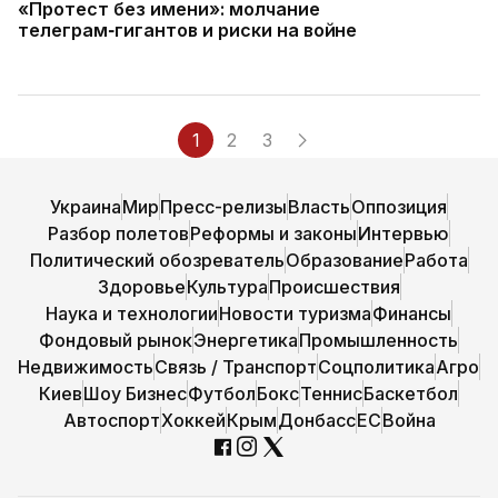
«Протест без имени»: молчание
телеграм‑гигантов и риски на войне
1
2
3
Украина
Мир
Пресс-релизы
Власть
Оппозиция
Разбор полетов
Реформы и законы
Интервью
Политический обозреватель
Образование
Работа
Здоровье
Культура
Происшествия
Наука и технологии
Новости туризма
Финансы
Фондовый рынок
Энергетика
Промышленность
Недвижимость
Связь / Транспорт
Соцполитика
Агро
Киев
Шоу Бизнес
Футбол
Бокс
Теннис
Баскетбол
Автоспорт
Хоккей
Крым
Донбасс
ЕС
Война