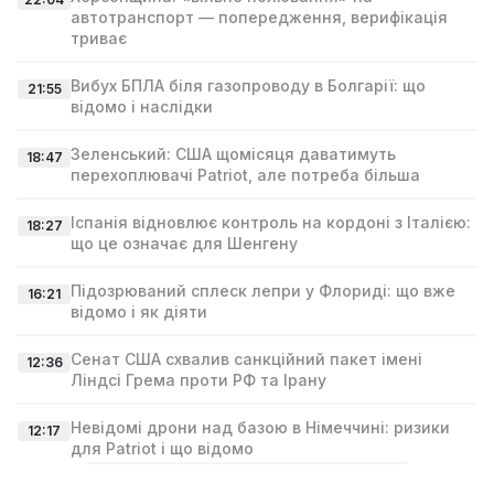
автотранспорт — попередження, верифікація
триває
Вибух БПЛА біля газопроводу в Болгарії: що
21:55
відомо і наслідки
Зеленський: США щомісяця даватимуть
18:47
перехоплювачі Patriot, але потреба більша
Іспанія відновлює контроль на кордоні з Італією:
18:27
що це означає для Шенгену
Підозрюваний сплеск лепри у Флориді: що вже
16:21
відомо і як діяти
Сенат США схвалив санкційний пакет імені
12:36
Ліндсі Гремa проти РФ та Ірану
Невідомі дрони над базою в Німеччині: ризики
12:17
для Patriot і що відомо