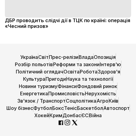
ДБР проводить слідчі дії в ТЦК по країні: операція
«Чесний призов»
Україна
Світ
Прес-релізи
Влада
Опозиція
Розбір польотів
Реформи та закони
Інтерв'ю
Політичний оглядач
Освіта
Робота
Здоров'я
Культура
Пригоди
Наука та технології
Новини туризму
Фінанси
Фондовий ринок
Енергетика
Промисловість
Нерухомість
Зв'язок / Транспорт
Соцполітика
Агро
Київ
Шоу бізнес
Футбол
Бокс
Теніс
Баскетбол
Автоспорт
Хокей
Крим
Донбас
ЄС
Війна