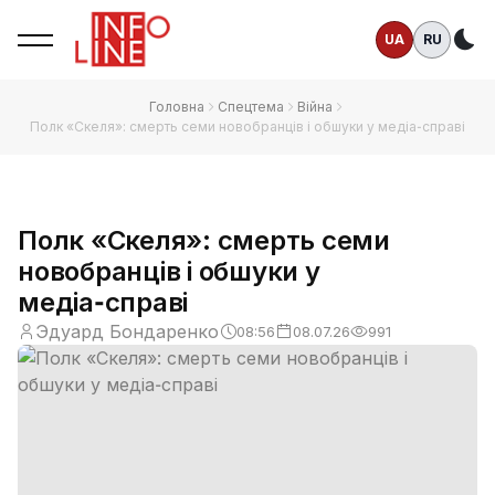
UA
RU
Те
Головна
Спецтема
Війна
Полк «Скеля»: смерть семи новобранців і обшуки у медіа‑справі
Полк «Скеля»: смерть семи
новобранців і обшуки у
медіа‑справі
Эдуард Бондаренко
08:56
08.07.26
991