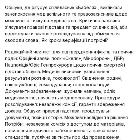
Обшуки, де фігурує співвласник «Бабеля» , викликали
занепокоєння медіаспільноти та правозахисників щодо
можливого тиску на журналістів . Критично важливо
з’ясувати правові підстави та предмет слідчих дій, аби
відмежувати законне розслідування від обмеження
свободи слова . Які кроки верифікації потрібні?
Редакційний чек‑ліст для підтвердження фактів та причин
подій: Офіційні заяви: полк «Скеля», Міноборони , ДБР/
Нацполіція/Офіс Генпрокурора щодо причин смертей і
підстав обшуків. Медичні висновки: узагальнені
результати розтинів, токсикології. Свідчення: родичі,
співслужбовці, командування; хронологія подій.
Документи забезпечення: журнали навчань, облік
медикаментів, наявність медперсоналу. Процедури
розслідування: незалежні комісії, гарантії збереження
доказів. Обшуки: правові підстави, процесуальні
документи, позиції сторін. Можливі наслідки та рішення
Потрібні: незалежна комісія з доступом до матеріалів,
посилення медичного забезпечення та навчальних
стандартів, публічна звітність про хід провадження,