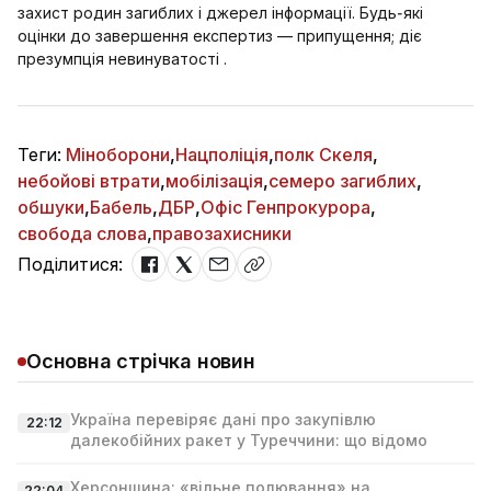
захист родин загиблих і джерел інформації. Будь‑які
оцінки до завершення експертиз — припущення; діє
презумпція невинуватості .
Теги:
Міноборони
,
Нацполіція
,
полк Скеля
,
небойові втрати
,
мобілізація
,
семеро загиблих
,
обшуки
,
Бабель
,
ДБР
,
Офіс Генпрокурора
,
свобода слова
,
правозахисники
Поділитися:
Основна стрічка новин
Україна перевіряє дані про закупівлю
22:12
далекобійних ракет у Туреччини: що відомо
Херсонщина: «вільне полювання» на
22:04