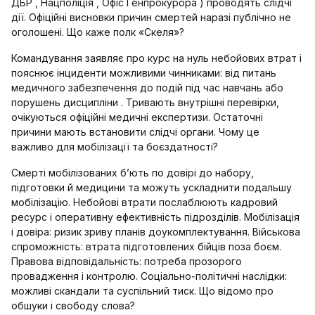
ДБР , Нацполіція , Офіс Генпрокурора ) проводять слідчі
дії. Офіційні висновки причин смертей наразі публічно не
оголошені. Що каже полк «Скеля»?
Командування заявляє про курс на нуль небойових втрат і
пояснює інциденти можливими чинниками: від питань
медичного забезпечення до подій під час навчань або
порушень дисципліни . Тривають внутрішні перевірки,
очікуються офіційні медичні експертизи. Остаточні
причини мають встановити слідчі органи. Чому це
важливо для мобілізації та боєздатності?
Смерті мобілізованих б’ють по довірі до набору,
підготовки й медицини та можуть ускладнити подальшу
мобілізацію. Небойові втрати послаблюють кадровий
ресурс і оперативну ефективність підрозділів. Мобілізація
і довіра: ризик зриву планів доукомплектування. Військова
спроможність: втрата підготовлених бійців поза боєм.
Правова відповідальність: потреба прозорого
провадження і контролю. Соціально‑політичні наслідки:
можливі скандали та суспільний тиск. Що відомо про
обшуки і свободу слова?