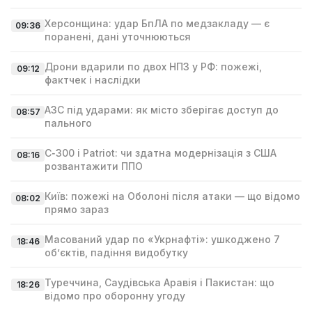
Херсонщина: удар БпЛА по медзакладу — є
09:36
поранені, дані уточнюються
Дрони вдарили по двох НПЗ у РФ: пожежі,
09:12
фактчек і наслідки
АЗС під ударами: як місто зберігає доступ до
08:57
пального
С‑300 і Patriot: чи здатна модернізація з США
08:16
розвантажити ППО
Київ: пожежі на Оболоні після атаки — що відомо
08:02
прямо зараз
Масований удар по «Укрнафті»: ушкоджено 7
18:46
об’єктів, падіння видобутку
Туреччина, Саудівська Аравія і Пакистан: що
18:26
відомо про оборонну угоду