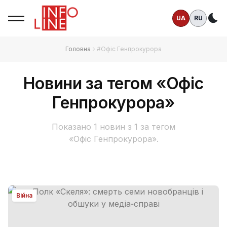
UA
RU
Те
Головна
#Офіс Генпрокурора
Новини за тегом «Офіс
Генпрокурора»
Показано 1 новин з 1 за тегом
«Офіс Генпрокурора».
Війна