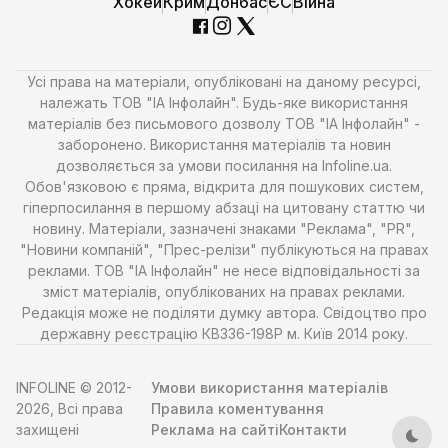
Хокей
Крим
Донбас
ЄС
Війна
Усі права на матеріали, опубліковані на даному ресурсі,
належать ТОВ "ІА Інфолайн". Будь-яке використання
матеріалів без письмового дозволу ТОВ "ІА Інфолайн" -
заборонено. Використання матеріалів та новин
дозволяється за умови посилання на Infoline.ua.
Обов'язковою є пряма, відкрита для пошукових систем,
гіперпосилання в першому абзаці на цитовану статтю чи
новину. Матеріали, зазначені знаками "Реклама", "PR",
"Новини компаній", "Прес-релізи" публікуються на правах
реклами. ТОВ "ІА Інфолайн" не несе відповідальності за
зміст матеріалів, опублікованих на правах реклами.
Редакція може не поділяти думку автора. Свідоцтво про
державну реєстрацію КВ336-198Р м. Київ 2014 року.
INFOLINE © 2012-
Умови використання матеріалів
2026, Всі права
Правила коментування
захищені
Реклама на сайті
Контакти
Тем