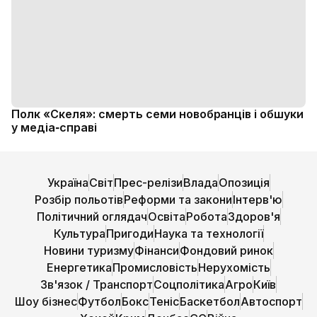
Полк «Скеля»: смерть семи новобранців і обшуки
у медіа‑справі
Україна
Світ
Прес-релізи
Влада
Опозиція
Розбір польотів
Реформи та закони
Інтерв'ю
Політичний оглядач
Освіта
Робота
Здоров'я
Культура
Пригоди
Наука та технології
Новини туризму
Фінанси
Фондовий ринок
Енергетика
Промисловість
Нерухомість
Зв'язок / Транспорт
Соцполітика
Агро
Київ
Шоу бізнес
Футбол
Бокс
Теніс
Баскетбол
Автоспорт