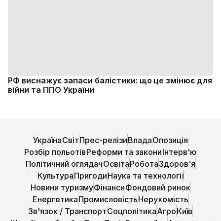
РФ виснажує запаси балістики: що це змінює для
війни та ППО України
Україна
Світ
Прес-релізи
Влада
Опозиція
Розбір польотів
Реформи та закони
Інтерв'ю
Політичний оглядач
Освіта
Робота
Здоров'я
Культура
Пригоди
Наука та технології
Новини туризму
Фінанси
Фондовий ринок
Енергетика
Промисловість
Нерухомість
Зв'язок / Транспорт
Соцполітика
Агро
Київ