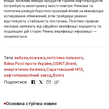
влади. Можливі викиди продуктів горіння нафтопродуктів
потребують моніторингу якості повітря. Ринкова та
політична реакція Короткостроковий вплив на міжнародні
котирування обмежений, втім трейдери уважно
відстежують стабільність постачань. Політико-правові
наслідки залежать від офіційної кваліфікації інциденту та
подальших дій сторін. Рівень верифікації інформації —
оновлюється.
Теги:
вибухи
,
пожежа
,
логістика пального
,
Війна Росії проти України
,
OSINT
,
Brent
,
енергетична безпека
,
Саратовський НПЗ
,
нафтопереробний завод
,
Волга
Поділитися:
Основна стрічка новин