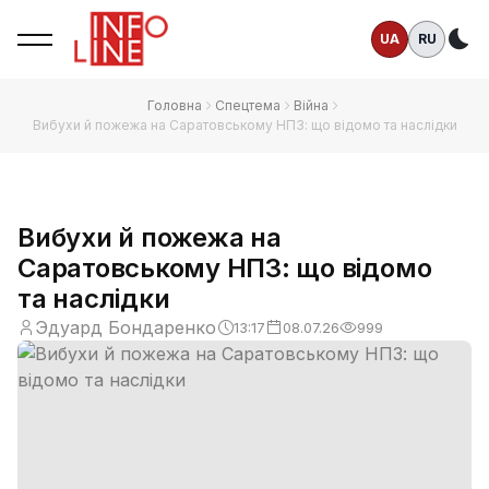
UA
RU
Те
Головна
Спецтема
Війна
Вибухи й пожежа на Саратовському НПЗ: що відомо та наслідки
Вибухи й пожежа на
Саратовському НПЗ: що відомо
та наслідки
Эдуард Бондаренко
13:17
08.07.26
999