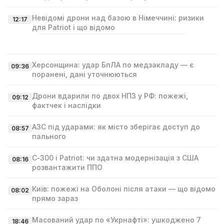
Невідомі дрони над базою в Німеччині: ризики
12:17
для Patriot і що відомо
Херсонщина: удар БпЛА по медзакладу — є
09:36
поранені, дані уточнюються
Дрони вдарили по двох НПЗ у РФ: пожежі,
09:12
фактчек і наслідки
АЗС під ударами: як місто зберігає доступ до
08:57
пального
С‑300 і Patriot: чи здатна модернізація з США
08:16
розвантажити ППО
Київ: пожежі на Оболоні після атаки — що відомо
08:02
прямо зараз
Масований удар по «Укрнафті»: ушкоджено 7
18:46