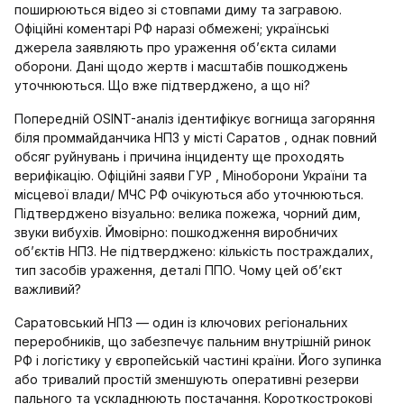
поширюються відео зі стовпами диму та загравою.
Офіційні коментарі РФ наразі обмежені; українські
джерела заявляють про ураження об’єкта силами
оборони. Дані щодо жертв і масштабів пошкоджень
уточнюються. Що вже підтверджено, а що ні?
Попередній OSINT-аналіз ідентифікує вогнища загоряння
біля проммайданчика НПЗ у місті Саратов , однак повний
обсяг руйнувань і причина інциденту ще проходять
верифікацію. Офіційні заяви ГУР , Міноборони України та
місцевої влади/ МЧС РФ очікуються або уточнюються.
Підтверджено візуально: велика пожежа, чорний дим,
звуки вибухів. Ймовірно: пошкодження виробничих
об’єктів НПЗ. Не підтверджено: кількість постраждалих,
тип засобів ураження, деталі ППО. Чому цей об’єкт
важливий?
Саратовський НПЗ — один із ключових регіональних
переробників, що забезпечує пальним внутрішній ринок
РФ і логістику у європейській частині країни. Його зупинка
або тривалий простій зменшують оперативні резерви
пального та ускладнюють постачання. Короткострокові