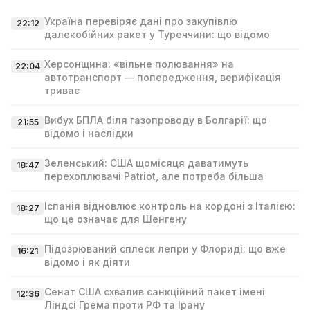
Україна перевіряє дані про закупівлю
22:12
далекобійних ракет у Туреччини: що відомо
Херсонщина: «вільне полювання» на
22:04
автотранспорт — попередження, верифікація
триває
Вибух БПЛА біля газопроводу в Болгарії: що
21:55
відомо і наслідки
Зеленський: США щомісяця даватимуть
18:47
перехоплювачі Patriot, але потреба більша
Іспанія відновлює контроль на кордоні з Італією:
18:27
що це означає для Шенгену
Підозрюваний сплеск лепри у Флориді: що вже
16:21
відомо і як діяти
Сенат США схвалив санкційний пакет імені
12:36
Ліндсі Гремa проти РФ та Ірану