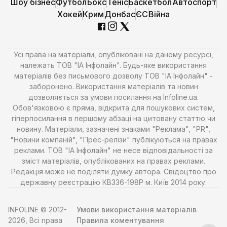
Шоу бізнес
Футбол
Бокс
Теніс
Баскетбол
Автоспорт
Хокей
Крим
Донбас
ЄС
Війна
Усі права на матеріали, опубліковані на даному ресурсі,
належать ТОВ "ІА Інфолайн". Будь-яке використання
матеріалів без письмового дозволу ТОВ "ІА Інфолайн" -
заборонено. Використання матеріалів та новин
дозволяється за умови посилання на Infoline.ua.
Обов'язковою є пряма, відкрита для пошукових систем,
гіперпосилання в першому абзаці на цитовану статтю чи
новину. Матеріали, зазначені знаками "Реклама", "PR",
"Новини компаній", "Прес-релізи" публікуються на правах
реклами. ТОВ "ІА Інфолайн" не несе відповідальності за
зміст матеріалів, опублікованих на правах реклами.
Редакція може не поділяти думку автора. Свідоцтво про
державну реєстрацію КВ336-198Р м. Київ 2014 року.
INFOLINE © 2012-
Умови використання матеріалів
2026, Всі права
Правила коментування