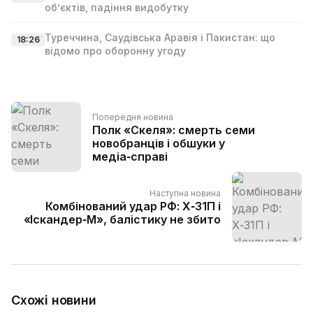
об’єктів, падіння видобутку
Туреччина, Саудівська Аравія і Пакистан: що
18:26
відомо про оборонну угоду
Попередня новина
Полк «Скеля»: смерть семи
новобранців і обшуки у
медіа‑справі
Наступна новина
Комбінований удар РФ: Х‑31П і
«Іскандер‑M», балістику не збито
Схожі новини