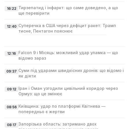
Тирзепатид і інфаркт: що саме доведено, а що
16:22
ще перевірити
Суперечка в США через дефіцит ракет: Трамп
12:40
тисне, Пентагон пояснює
Falcon 9 і Місяць: можливий удар уламка — що
12:16
відомо зараз
Суми під ударами швидкісних дронів: що відомо і
09:37
як діяти
Іран і Оман узгодили цивільний коридор через
09:12
Ормуз: що це змінює
Київщина: удар по платформі Квітнева —
08:56
попередньо є жертви
Запорізька область: затримано двох
08:17