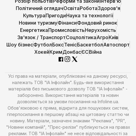
Розбір польотів
Реформи та закони
Інтерв'ю
Політичний оглядач
Освіта
Робота
Здоров'я
Культура
Пригоди
Наука та технології
Новини туризму
Фінанси
Фондовий ринок
Енергетика
Промисловість
Нерухомість
Зв'язок / Транспорт
Соцполітика
Агро
Київ
Шоу бізнес
Футбол
Бокс
Теніс
Баскетбол
Автоспорт
Хокей
Крим
Донбас
ЄС
Війна
Усі права на матеріали, опубліковані на даному ресурсі,
належать ТОВ "ІА Інфолайн". Будь-яке використання
матеріалів без письмового дозволу ТОВ "ІА Інфолайн" -
заборонено. Використання матеріалів та новин
дозволяється за умови посилання на Infoline.ua.
Обов'язковою є пряма, відкрита для пошукових систем,
гіперпосилання в першому абзаці на цитовану статтю чи
новину. Матеріали, зазначені знаками "Реклама", "PR",
"Новини компаній", "Прес-релізи" публікуються на правах
реклами. ТОВ "ІА Інфолайн" не несе відповідальності за