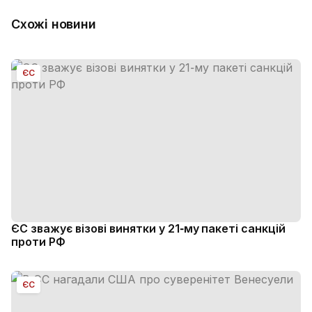
Схожі новини
ЄС
ЄС зважує візові винятки у 21‑му пакеті санкцій
проти РФ
ЄС