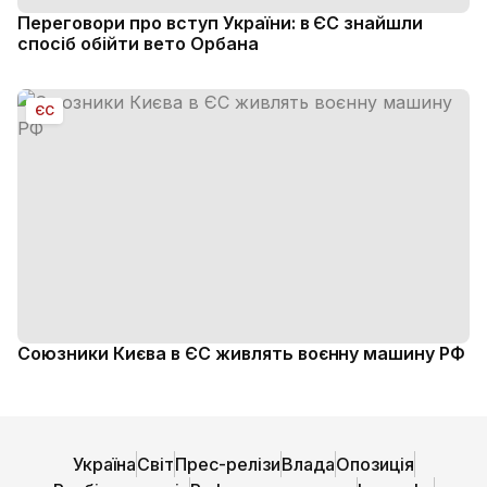
Переговори про вступ України: в ЄС знайшли
спосіб обійти вето Орбана
ЄС
Союзники Києва в ЄС живлять воєнну машину РФ
Україна
Світ
Прес-релізи
Влада
Опозиція