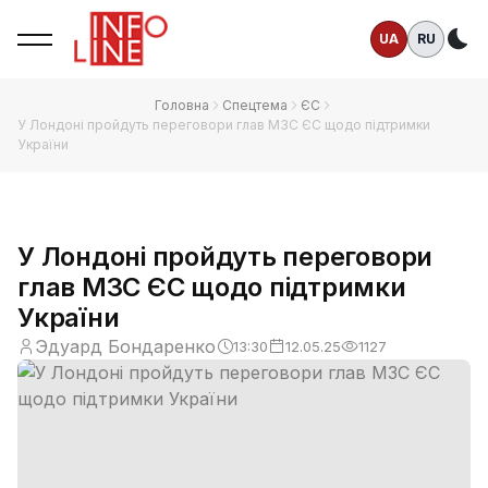
UA
RU
Те
Головна
Спецтема
ЄС
У Лондоні пройдуть переговори глав МЗС ЄС щодо підтримки
України
У Лондоні пройдуть переговори
глав МЗС ЄС щодо підтримки
України
Эдуард Бондаренко
13:30
12.05.25
1127