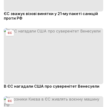
ЄС зважує візові винятки у 21‑му пакеті санкцій
проти РФ
ЄС
В ЄС нагадали США про суверенітет Венесуели
ЄС