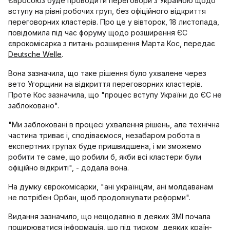
Євросоюз буде проводити переговори з Україною щодо
вступу на рівні робочих груп, без офіційного відкриття
переговорних кластерів. Про це у вівторок, 18 листопада,
повідомила під час форуму щодо розширення ЄС
єврокомісарка з питань розширення Марта Кос, передає
Deutsche Welle
.
Вона зазначила, що таке рішення було ухвалене через
вето Угорщини на відкриття переговорних кластерів.
Проте Кос зазначила, що "процес вступу України до ЄС не
заблоковано".
"Ми заблоковані в процесі ухвалення рішень, але технічна
частина триває і, сподіваємося, незабаром робота в
експертних групах буде пришвидшена, і ми зможемо
робити те саме, що робили б, якби всі кластери були
офіційно відкриті", - додала вона.
На думку єврокомісарки, "ані українцям, ані молдаванам
не потрібен Орбан, щоб продовжувати реформи".
Видання зазначило, що нещодавно в деяких ЗМІ почала
поширюватися інформація, що під тиском деяких країн-