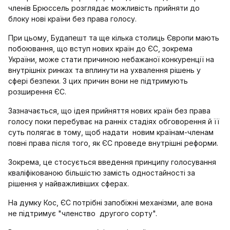
членів Брюссель розглядає можливість прийняти до
блоку нові країни без права голосу.
При цьому, Будапешт та ще кілька столиць Європи мають
побоювання, що вступ нових країн до ЄС, зокрема
України, може стати причиною небажаної конкуренції на
внутрішніх ринках та вплинути на ухвалення рішень у
сфері безпеки. З цих причин вони не підтримують
розширення ЄС.
Зазначається, що ідея прийняття нових країн без права
голосу поки перебуває на ранніх стадіях обговорення й її
суть полягає в тому, щоб надати новим країнам-членам
повні права після того, як ЄС проведе внутрішні реформи.
Зокрема, це стосується введення принципу голосування
кваліфікованою більшістю замість одностайності за
рішення у найважливіших сферах.
На думку Кос, ЄС потрібні запобіжні механізми, але вона
не підтримує "членство другого сорту".