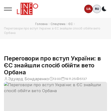
UA
RU
Те
Головна
Спецтема
ЄС
Переговори про вступ України: в ЄС знайшли спосіб обійти вето
Орбана
Переговори про вступ України: в
ЄС знайшли спосіб обійти вето
Орбана
Эдуард Бондаренко
13:00
19.11.25
5137