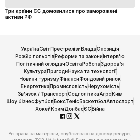
Три країни ЄС домовилися про заморожені
активи РФ
Україна
Світ
Прес-релізи
Влада
Опозиція
Розбір польотів
Реформи та закони
Інтерв'ю
Політичний оглядач
Освіта
Робота
Здоров'я
Культура
Пригоди
Наука та технології
Новини туризму
Фінанси
Фондовий ринок
Енергетика
Промисловість
Нерухомість
Зв'язок / Транспорт
Соцполітика
Агро
Київ
Шоу бізнес
Футбол
Бокс
Теніс
Баскетбол
Автоспорт
Хокей
Крим
Донбас
ЄС
Війна
Усі права на матеріали, опубліковані на даному ресурсі,