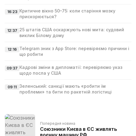
Критичне вікно 50–75: коли старіння мозку
16:23
прискорюється?
25 штатів США оскаржують нові мита: судовий
12:37
виклик Білому дому
Telegram зник з App Store: перевіряємо причини і
12:16
що робити
Кадрові зміни в дипломатії: перевіряємо указ
09:37
щодо посла у США
Зеленський: санкції мають «робити їм
09:11
проблеми» та бити по ракетній логістиці
Попередня новина
Союзники Києва в ЄС живлять
воєнну машину РФ