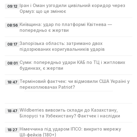
Іран і Оман узгодили цивільний коридор через
09:12
Ормуз: що це змінює
Київщина: удар по платформі Квітнева —
08:56
попередньо є жертви
Запорізька область: затримано двох
08:17
підозрюваних коригувальників ударів
Суми: попередньо удари КАБ по ТЦ і житлових
08:01
будинках, є жертви
Терміновий фактчек: чи відмовили США Україні у
18:47
перехоплювачах Patriot?
Wildberries вивозить склади до Казахстану,
18:47
Білорусі та Узбекистану? Фактчек і наслідки
Німеччина під ударом ІПСО: викрито мережу
18:27
ШІ‑фейків (180+)