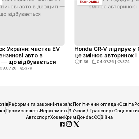
Економіка
к України: частка EV
Honda CR‑V лідирує у 
ензинові авто в
це змінює авторинок і 
і — що відбувається
11:36
❘
04.07.26
❘
374
08.07.26
❘
379
отів
Реформи та закони
Інтерв'ю
Політичний оглядач
Освіта
Р
ика
Промисловість
Нерухомість
Зв'язок / Транспорт
Соцполіти
Автоспорт
Хокей
Крим
Донбас
ЄС
Війна