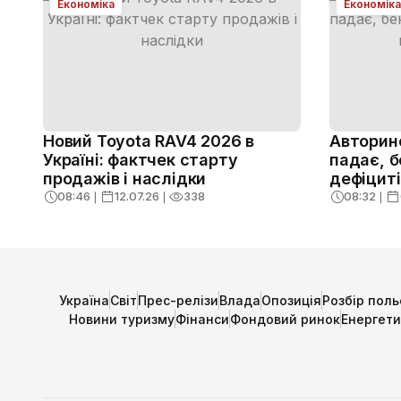
Економіка
Економіка
Новий Toyota RAV4 2026 в
Авторино
Україні: фактчек старту
падає, б
продажів і наслідки
дефіцит
08:46
❘
12.07.26
❘
338
08:32
❘
Україна
Світ
Прес-релізи
Влада
Опозиція
Розбір поль
Новини туризму
Фінанси
Фондовий ринок
Енергет