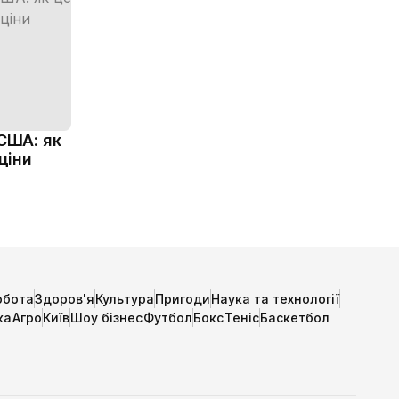
США: як
ціни
обота
Здоров'я
Культура
Пригоди
Наука та технології
ка
Агро
Київ
Шоу бізнес
Футбол
Бокс
Теніс
Баскетбол