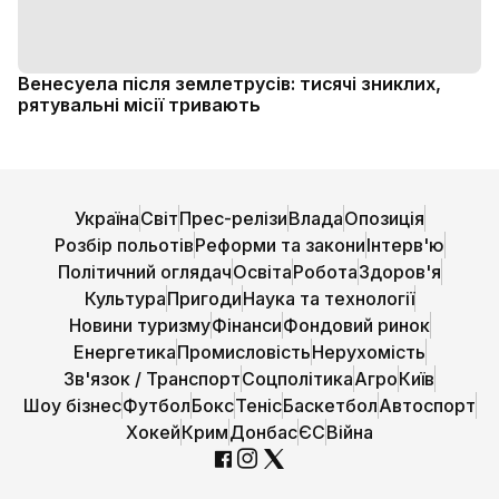
Венесуела після землетрусів: тисячі зниклих,
рятувальні місії тривають
Україна
Світ
Прес-релізи
Влада
Опозиція
Розбір польотів
Реформи та закони
Інтерв'ю
Політичний оглядач
Освіта
Робота
Здоров'я
Культура
Пригоди
Наука та технології
Новини туризму
Фінанси
Фондовий ринок
Енергетика
Промисловість
Нерухомість
Зв'язок / Транспорт
Соцполітика
Агро
Київ
Шоу бізнес
Футбол
Бокс
Теніс
Баскетбол
Автоспорт
Хокей
Крим
Донбас
ЄС
Війна