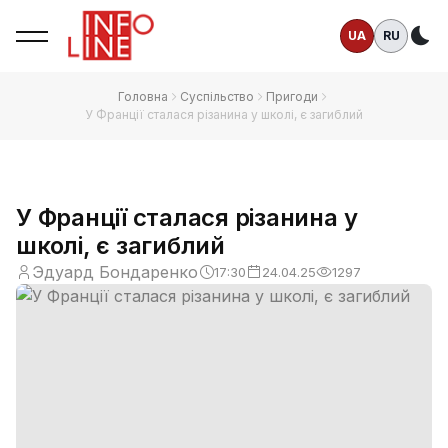
UA
RU
Те
Головна
Суспільство
Пригоди
У Франції сталася різанина у школі, є загиблий
У Франції сталася різанина у
школі, є загиблий
Эдуард Бондаренко
17:30
24.04.25
1297