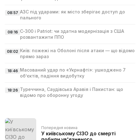
АЗС під ударами: як місто зберігає доступ до
08:57
пального
С‑300 і Patriot: чи здатна модернізація з США
08:16
розвантажити ППО
Київ: пожежі на Оболоні після атаки — що відомо
08:02
прямо зараз
Масований удар по «Укрнафті»: ушкоджено 7
18:46
об’єктів, падіння видобутку
Туреччина, Саудівська Аравія і Пакистан: що
18:26
відомо про оборонну угоду
Попередня новина
У київському СІЗО до смерті
побили ув'язненого