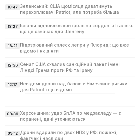
Зеленський: США щомісяця даватимуть
18:47
перехоплювачі Patriot, але потреба більша
Іспанія відновлює контроль на кордоні з Італією:
18:27
що це означає для Шенгену
Підозрюваний сплеск лепри у Флориді: що вже
16:21
відомо і як діяти
Сенат США схвалив санкційний пакет імені
12:36
Ліндсі Гремa проти РФ та Ірану
Невідомі дрони над базою в Німеччині: ризики
12:17
для Patriot і що відомо
Херсонщина: удар БпЛА по медзакладу — є
09:36
поранені, дані уточнюються
Дрони вдарили по двох НПЗ у РФ: пожежі,
09:12
фактчек і наслідки