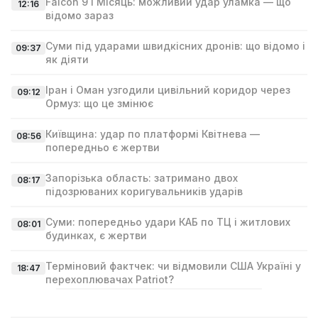
Falcon 9 і Місяць: можливий удар уламка — що
12:16
відомо зараз
Суми під ударами швидкісних дронів: що відомо і
09:37
як діяти
Іран і Оман узгодили цивільний коридор через
09:12
Ормуз: що це змінює
Київщина: удар по платформі Квітнева —
08:56
попередньо є жертви
Запорізька область: затримано двох
08:17
підозрюваних коригувальників ударів
Суми: попередньо удари КАБ по ТЦ і житлових
08:01
будинках, є жертви
Терміновий фактчек: чи відмовили США Україні у
18:47
перехоплювачах Patriot?