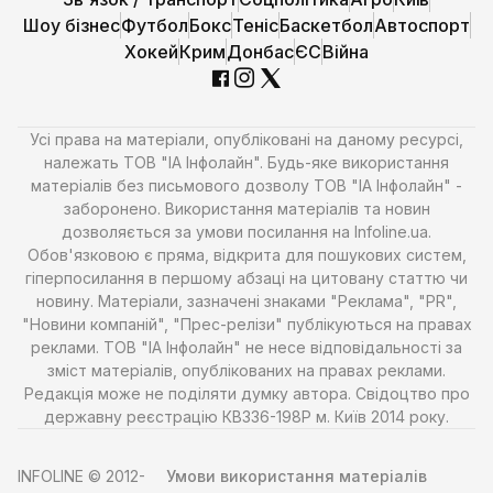
Шоу бізнес
Футбол
Бокс
Теніс
Баскетбол
Автоспорт
Хокей
Крим
Донбас
ЄС
Війна
Усі права на матеріали, опубліковані на даному ресурсі,
належать ТОВ "ІА Інфолайн". Будь-яке використання
матеріалів без письмового дозволу ТОВ "ІА Інфолайн" -
заборонено. Використання матеріалів та новин
дозволяється за умови посилання на Infoline.ua.
Обов'язковою є пряма, відкрита для пошукових систем,
гіперпосилання в першому абзаці на цитовану статтю чи
новину. Матеріали, зазначені знаками "Реклама", "PR",
"Новини компаній", "Прес-релізи" публікуються на правах
реклами. ТОВ "ІА Інфолайн" не несе відповідальності за
зміст матеріалів, опублікованих на правах реклами.
Редакція може не поділяти думку автора. Свідоцтво про
державну реєстрацію КВ336-198Р м. Київ 2014 року.
INFOLINE © 2012-
Умови використання матеріалів