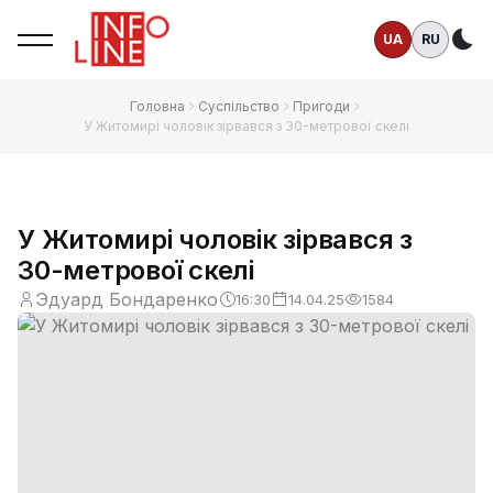
UA
RU
Те
Головна
Суспільство
Пригоди
У Житомирі чоловік зірвався з 30-метрової скелі
У Житомирі чоловік зірвався з
30-метрової скелі
Эдуард Бондаренко
16:30
14.04.25
1584