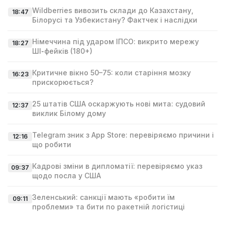
Wildberries вивозить склади до Казахстану,
18:47
Білорусі та Узбекистану? Фактчек і наслідки
Німеччина під ударом ІПСО: викрито мережу
18:27
ШІ‑фейків (180+)
Критичне вікно 50–75: коли старіння мозку
16:23
прискорюється?
25 штатів США оскаржують нові мита: судовий
12:37
виклик Білому дому
Telegram зник з App Store: перевіряємо причини і
12:16
що робити
Кадрові зміни в дипломатії: перевіряємо указ
09:37
щодо посла у США
Зеленський: санкції мають «робити їм
09:11
проблеми» та бити по ракетній логістиці