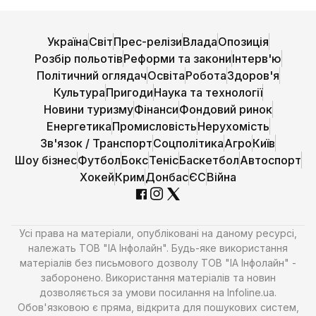
Україна
Світ
Прес-релізи
Влада
Опозиція
Розбір польотів
Реформи та закони
Інтерв'ю
Політичний оглядач
Освіта
Робота
Здоров'я
Культура
Пригоди
Наука та технології
Новини туризму
Фінанси
Фондовий ринок
Енергетика
Промисловість
Нерухомість
Зв'язок / Транспорт
Соцполітика
Агро
Київ
Шоу бізнес
Футбол
Бокс
Теніс
Баскетбол
Автоспорт
Хокей
Крим
Донбас
ЄС
Війна
Усі права на матеріали, опубліковані на даному ресурсі,
належать ТОВ "ІА Інфолайн". Будь-яке використання
матеріалів без письмового дозволу ТОВ "ІА Інфолайн" -
заборонено. Використання матеріалів та новин
дозволяється за умови посилання на Infoline.ua.
Обов'язковою є пряма, відкрита для пошукових систем,