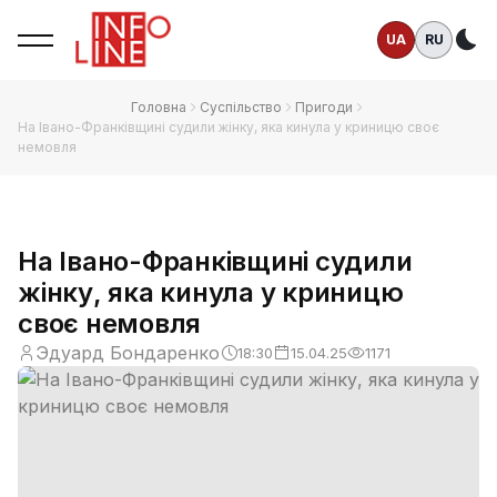
UA
RU
Те
Головна
Суспільство
Пригоди
На Івано-Франківщині судили жінку, яка кинула у криницю своє
немовля
На Івано-Франківщині судили
жінку, яка кинула у криницю
своє немовля
Эдуард Бондаренко
18:30
15.04.25
1171