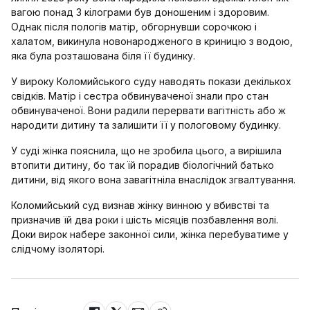
вагою понад 3 кілограми був доношеним і здоровим.
Однак після пологів матір, обгорнувши сорочкою і
халатом, викинула новонародженого в криницю з водою,
яка була розташована біля її будинку.
У вироку Коломийського суду наводять покази декількох
свідків. Матір і сестра обвинуваченої знали про стан
обвинуваченої. Вони радили перервати вагітність або ж
народити дитину та залишити її у пологовому будинку.
У суді жінка пояснила, що не зробила цього, а вирішила
втопити дитину, бо так їй порадив біологічний батько
дитини, від якого вона завагітніла внаслідок згвалтування.
Коломийський суд визнав жінку винною у вбивстві та
призначив їй два роки і шість місяців позбавлення волі.
Доки вирок набере законної сили, жінка перебуватиме у
слідчому ізоляторі.