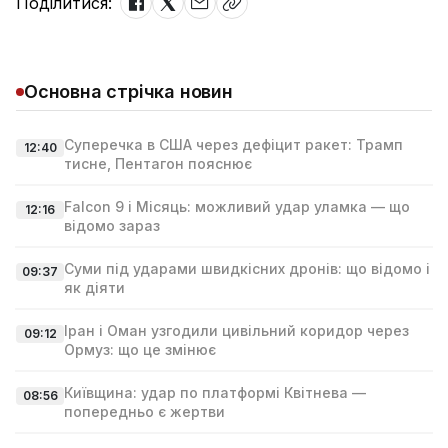
Поділитися:
Основна стрічка новин
Суперечка в США через дефіцит ракет: Трамп
12:40
тисне, Пентагон пояснює
Falcon 9 і Місяць: можливий удар уламка — що
12:16
відомо зараз
Суми під ударами швидкісних дронів: що відомо і
09:37
як діяти
Іран і Оман узгодили цивільний коридор через
09:12
Ормуз: що це змінює
Київщина: удар по платформі Квітнева —
08:56
попередньо є жертви