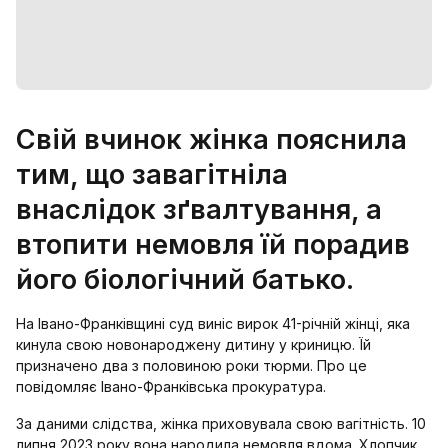
Свій вчинок жінка пояснила
тим, що завагітніла
внаслідок зґвалтування, а
втопити немовля їй порадив
його біологічний батько.
На Івано-Франківщині суд виніс вирок 41-річній жінці, яка
кинула свою новонароджену дитину у криницю. Їй
призначено два з половиною роки тюрми. Про це
повідомляє Івано-Франківська прокуратура.
За даними слідства, жінка приховувала свою вагітність. 10
липня 2023 року вона народила немовля вдома. Хлопчик