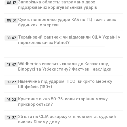
Запорізька область: затримано двох
08:17
підозрюваних коригувальників ударів
Суми: попередньо удари КАБ по ТЦ і житлових
08:01
будинках, є жертви
Терміновий фактчек: чи відмовили США Україні у
18:47
перехоплювачах Patriot?
Wildberries вивозить склади до Казахстану,
18:47
Білорусі та Узбекистану? Фактчек і наслідки
Німеччина під ударом ІПСО: викрито мережу
18:27
ШІ‑фейків (180+)
Критичне вікно 50–75: коли старіння мозку
16:23
прискорюється?
25 штатів США оскаржують нові мита: судовий
12:37
виклик Білому дому