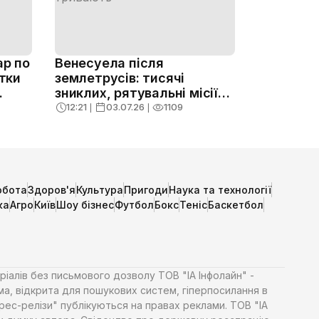
ар по
Венесуела після
ятки
землетрусів: тисячі
зниклих, рятувальні місії
тривають
12:21
❘
03.07.26
❘
1109
обота
Здоров'я
Культура
Пригоди
Наука та технології
ка
Агро
Київ
Шоу бізнес
Футбол
Бокс
Теніс
Баскетбол
ріалів без письмового дозволу ТОВ "ІА Інфолайн" -
ма, відкрита для пошукових систем, гіперпосилання в
Прес-релізи" публікуються на правах реклами. ТОВ "ІА