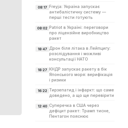
Freyja: Україна запускає
08:17
антибалістичну систему —
перші тести готують
Patriot в Україні: переговори
08:02
про ліцензійне виробництво
ракет
Дрон біля літака в Лейпцигу:
18:47
розслідування і можливі
консультації НАТО
КНДР запускає ракету в бік
18:27
Японського моря: верифікація
і ризики
Тирзепатид і інфаркт: що саме
16:22
доведено, а що ще перевірити
Суперечка в США через
12:40
дефіцит ракет: Трамп тисне,
Пентагон пояснює