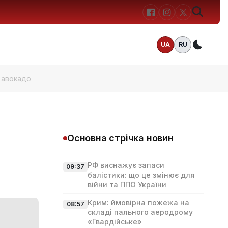
UA
RU
Темн
н авокадо
Основна стрічка новин
РФ виснажує запаси
09:37
балістики: що це змінює для
війни та ППО України
Крим: ймовірна пожежа на
08:57
складі пального аеродрому
«Гвардійське»