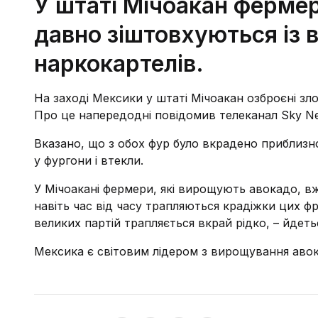
У штаті Мічоакан фермер
давно зіштовхуються із 
наркокартелів.
На заході Мексики у штаті Мічоакан озброєні зл
Про це напередодні повідомив телеканал Sky N
Вказано, що з обох фур було вкрадено приблизн
у фургони і втекли.
У Мічоакані фермери, які вирощують авокадо, вж
навіть час від часу трапляються крадіжки цих ф
великих партій трапляється вкрай рідко, – йдеть
Мексика є світовим лідером з вирощування авок