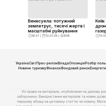
Венесуела: потужний
Київ
землетрус, тисячі жертв і
дрон
масштабні руйнування
газо
ризик
18:27
❘
12.07.26
❘
858
13:3
Україна
Світ
Прес-релізи
Влада
Опозиція
Розбір поль
Новини туризму
Фінанси
Фондовий ринок
Енергет
Усі права на матеріали, опубліковані на даному р
заборонено. Використання матеріалів та новин дозво
першому абзаці на цитовану статтю чи новину. Матері