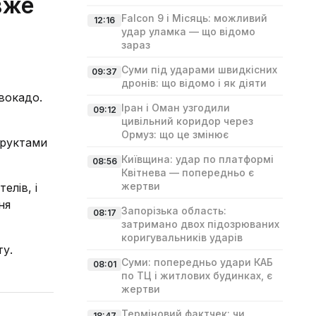
вже
Falcon 9 і Місяць: можливий
12:16
удар уламка — що відомо
зараз
Суми під ударами швидкісних
09:37
дронів: що відомо і як діяти
вокадо.
Іран і Оман узгодили
09:12
цивільний коридор через
Ормуз: що це змінює
фруктами
Київщина: удар по платформі
08:56
Квітнева — попередньо є
жертви
елів, і
ня
Запорізька область:
08:17
затримано двох підозрюваних
коригувальників ударів
ту.
Суми: попередньо удари КАБ
08:01
по ТЦ і житлових будинках, є
жертви
Терміновий фактчек: чи
18:47