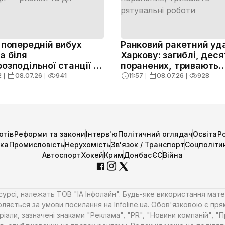
: попередній вибух
Ранковий ракетний уд
а біля
Харкову: загиблі, дес
розподільної станції —
поранених, тривають
и та дії
рятувальні роботи
2
❘
08.07.26
❘
941
11:57
❘
08.07.26
❘
928
отів
Реформи та закони
Інтерв'ю
Політичний оглядач
Освіта
Р
ика
Промисловість
Нерухомість
Зв'язок / Транспорт
Соцполіти
Автоспорт
Хокей
Крим
Донбас
ЄС
Війна
есурсі, належать ТОВ "ІА Інфолайн". Будь-яке використання мате
ляється за умови посилання на Infoline.ua. Обов'язковою є пря
али, зазначені знаками "Реклама", "PR", "Новини компаній", "