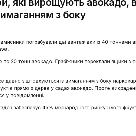
и, які вирощують авокадо, 
вимаганням з боку
овмисники пограбували дві вантажівки із 40 тоннами а
ews.
о по 20 тонн авокадо. Грабіжники переклали ящики з 
е давно зіштовхуються із вимаганням з боку наркокарт
руктів прямо з дерев у садах авокадо. Проте викраден
ся у повідомленні.
адо і забезпечує 45% міжнародного ринку цього фрук