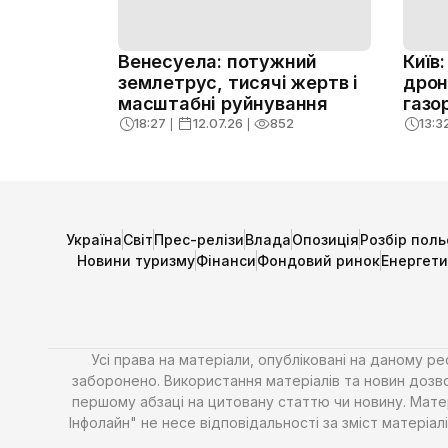
Венесуела: потужний
Київ
землетрус, тисячі жертв і
дрон
масштабні руйнування
газо
ризик
18:27
❘
12.07.26
❘
852
13:3
Україна
Світ
Прес-релізи
Влада
Опозиція
Розбір поль
Новини туризму
Фінанси
Фондовий ринок
Енергет
Усі права на матеріали, опубліковані на даному р
заборонено. Використання матеріалів та новин дозво
першому абзаці на цитовану статтю чи новину. Матері
Інфолайн" не несе відповідальності за зміст матері