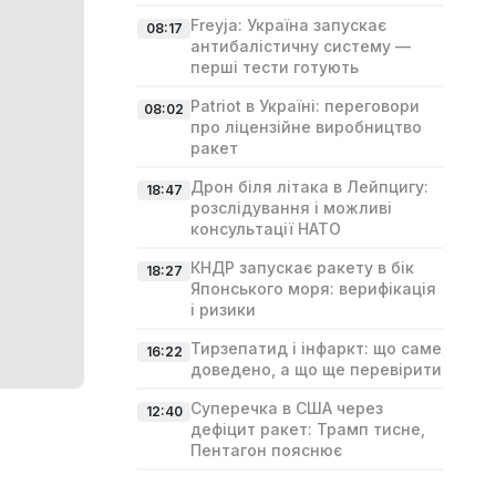
Freyja: Україна запускає
08:17
антибалістичну систему —
перші тести готують
Patriot в Україні: переговори
08:02
про ліцензійне виробництво
ракет
Дрон біля літака в Лейпцигу:
18:47
розслідування і можливі
консультації НАТО
КНДР запускає ракету в бік
18:27
Японського моря: верифікація
і ризики
Тирзепатид і інфаркт: що саме
16:22
доведено, а що ще перевірити
Суперечка в США через
12:40
дефіцит ракет: Трамп тисне,
Пентагон пояснює