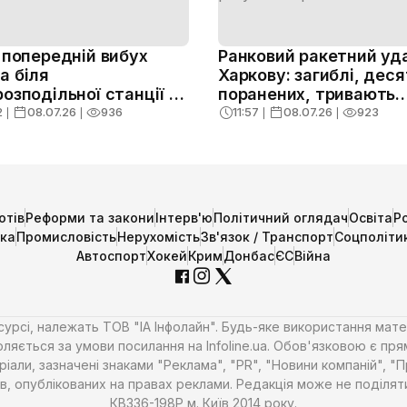
: попередній вибух
Ранковий ракетний уд
а біля
Харкову: загиблі, дес
розподільної станції —
поранених, тривають
и та дії
рятувальні роботи
2
❘
08.07.26
❘
936
11:57
❘
08.07.26
❘
923
отів
Реформи та закони
Інтерв'ю
Політичний оглядач
Освіта
Р
ика
Промисловість
Нерухомість
Зв'язок / Транспорт
Соцполіти
Автоспорт
Хокей
Крим
Донбас
ЄС
Війна
есурсі, належать ТОВ "ІА Інфолайн". Будь-яке використання мате
ляється за умови посилання на Infoline.ua. Обов'язковою є пря
али, зазначені знаками "Реклама", "PR", "Новини компаній", "
алів, опублікованих на правах реклами. Редакція може не поділ
КВ336-198Р м. Київ 2014 року.