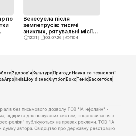
ар по
Венесуела після
ятки
землетрусів: тисячі
зниклих, рятувальні місії
тривають
12:21
❘
03.07.26
❘
1104
обота
Здоров'я
Культура
Пригоди
Наука та технології
ка
Агро
Київ
Шоу бізнес
Футбол
Бокс
Теніс
Баскетбол
ріалів без письмового дозволу ТОВ "ІА Інфолайн" -
ма, відкрита для пошукових систем, гіперпосилання в
Прес-релізи" публікуються на правах реклами. ТОВ "ІА
яти думку автора. Свідоцтво про державну реєстрацію