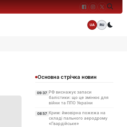
UA
RU
Темн
Основна стрічка новин
РФ виснажує запаси
09:37
балістики: що це змінює для
війни та ППО України
Крим: ймовірна пожежа на
08:57
складі пального аеродрому
«Гвардійське»