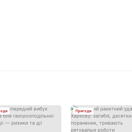
годи
Пригоди