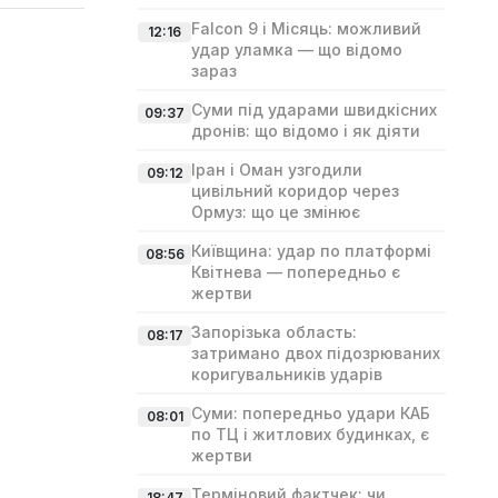
Falcon 9 і Місяць: можливий
12:16
удар уламка — що відомо
зараз
Суми під ударами швидкісних
09:37
дронів: що відомо і як діяти
Іран і Оман узгодили
09:12
цивільний коридор через
Ормуз: що це змінює
Київщина: удар по платформі
08:56
Квітнева — попередньо є
жертви
Запорізька область:
08:17
затримано двох підозрюваних
коригувальників ударів
Суми: попередньо удари КАБ
08:01
по ТЦ і житлових будинках, є
жертви
Терміновий фактчек: чи
18:47