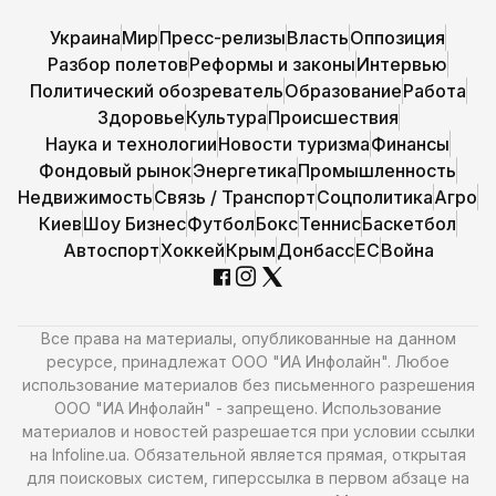
Украина
Мир
Пресс-релизы
Власть
Оппозиция
Разбор полетов
Реформы и законы
Интервью
Политический обозреватель
Образование
Работа
Здоровье
Культура
Происшествия
Наука и технологии
Новости туризма
Финансы
Фондовый рынок
Энергетика
Промышленность
Недвижимость
Связь / Транспорт
Соцполитика
Агро
Киев
Шоу Бизнес
Футбол
Бокс
Теннис
Баскетбол
Автоспорт
Хоккей
Крым
Донбасс
ЕС
Война
Все права на материалы, опубликованные на данном
ресурсе, принадлежат ООО "ИА Инфолайн". Любое
использование материалов без письменного разрешения
ООО "ИА Инфолайн" - запрещено. Использование
материалов и новостей разрешается при условии ссылки
на Infoline.ua. Обязательной является прямая, открытая
для поисковых систем, гиперссылка в первом абзаце на