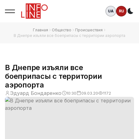
UA
RU
Те
Главная
Общество
Происшествия
В Днепре изъяли все боеприпасы с территории аэропорта
В Днепре изъяли все
боеприпасы с территории
аэропорта
Эдуард Бондаренко
10:30
09.03.20
1172