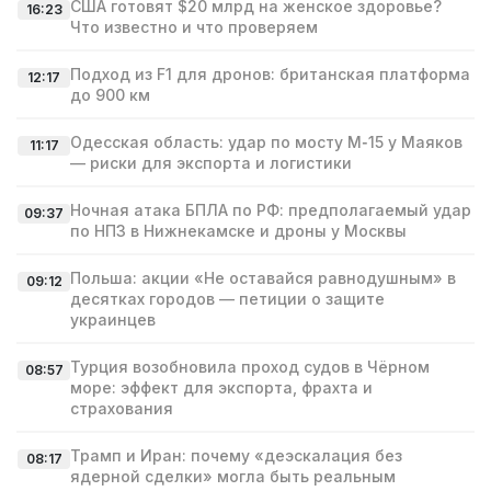
США готовят $20 млрд на женское здоровье?
16:23
Что известно и что проверяем
Подход из F1 для дронов: британская платформа
12:17
до 900 км
Одесская область: удар по мосту М‑15 у Маяков
11:17
— риски для экспорта и логистики
Ночная атака БПЛА по РФ: предполагаемый удар
09:37
по НПЗ в Нижнекамске и дроны у Москвы
Польша: акции «Не оставайся равнодушным» в
09:12
десятках городов — петиции о защите
украинцев
Турция возобновила проход судов в Чёрном
08:57
море: эффект для экспорта, фрахта и
страхования
Трамп и Иран: почему «деэскалация без
08:17
ядерной сделки» могла быть реальным