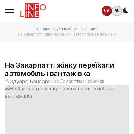
UA
RU
Те
Головна
Суспільство
Пригоди
На Закарпатті жінку переїхали автомобіль і вантажівка
На Закарпатті жінку переїхали
автомобіль і вантажівка
Эдуард Бондаренко
17:00
15.12.23
730