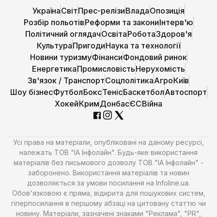
Україна
Світ
Прес-релізи
Влада
Опозиція
Розбір польотів
Реформи та закони
Інтерв'ю
Політичний оглядач
Освіта
Робота
Здоров'я
Культура
Пригоди
Наука та технології
Новини туризму
Фінанси
Фондовий ринок
Енергетика
Промисловість
Нерухомість
Зв'язок / Транспорт
Соцполітика
Агро
Київ
Шоу бізнес
Футбол
Бокс
Теніс
Баскетбол
Автоспорт
Хокей
Крим
Донбас
ЄС
Війна
Усі права на матеріали, опубліковані на даному ресурсі,
належать ТОВ "ІА Інфолайн". Будь-яке використання
матеріалів без письмового дозволу ТОВ "ІА Інфолайн" -
заборонено. Використання матеріалів та новин
дозволяється за умови посилання на Infoline.ua.
Обов'язковою є пряма, відкрита для пошукових систем,
гіперпосилання в першому абзаці на цитовану статтю чи
новину. Матеріали, зазначені знаками "Реклама", "PR",