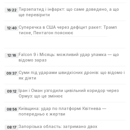
Тирзепатид і інфаркт: що саме доведено, а що
16:22
ще перевірити
Суперечка в США через дефіцит ракет: Трамп
12:40
тисне, Пентагон пояснює
Falcon 9 і Місяць: можливий удар уламка — що
12:16
відомо зараз
Суми під ударами швидкісних дронів: що відомо і
09:37
як діяти
Іран і Оман узгодили цивільний коридор через
09:12
Ормуз: що це змінює
Київщина: удар по платформі Квітнева —
08:56
попередньо є жертви
Запорізька область: затримано двох
08:17