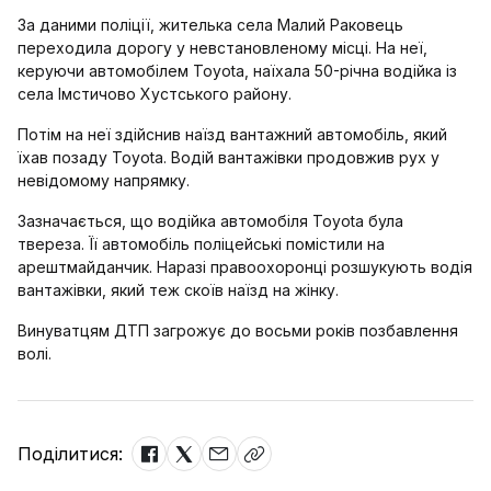
За даними поліції, жителька села Малий Раковець
переходила дорогу у невстановленому місці. На неї,
керуючи автомобілем Toyota, наїхала 50-річна водійка із
села Імстичово Хустського району.
Потім на неї здійснив наїзд вантажний автомобіль, який
їхав позаду Toyota. Водій вантажівки продовжив рух у
невідомому напрямку.
Зазначається, що водійка автомобіля Toyota була
твереза. Її автомобіль поліцейські помістили на
арештмайданчик. Наразі правоохоронці розшукують водія
вантажівки, який теж скоїв наїзд на жінку.
Винуватцям ДТП загрожує до восьми років позбавлення
волі.
Поділитися: