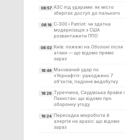
АЗС під ударами: як місто
08:57
зберігає доступ до пального
С‑300 і Patriot: чи здатна
08:16
модернізація з США
розвантажити ППО
Київ: пожежі на Оболоні після
08:02
атаки — що відомо прямо
зараз
Масований удар по
18:46
«Укрнафті»: ушкоджено 7
об’єктів, падіння видобутку
Туреччина, Саудівська Аравія і
18:26
Пакистан: що відомо про
оборонну угоду
Пересадка мікробіоти й
16:24
алергія на арахіс: що відомо
зараз