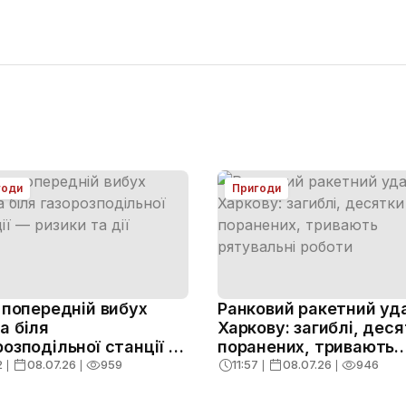
годи
Пригоди
: попередній вибух
Ранковий ракетний уд
а біля
Харкову: загиблі, дес
розподільної станції —
поранених, тривають
и та дії
рятувальні роботи
2
❘
08.07.26
❘
959
11:57
❘
08.07.26
❘
946