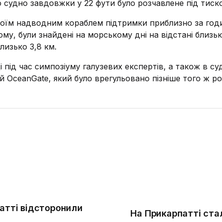
о судно завдовжки у 22 фути було розчавлене під тиск
своїм надводним кораблем підтримки приблизно за год
ому, були знайдені на морському дні на відстані близь
лизько 3,8 км.
 під час симпозіуму галузевих експертів, а також в с
 OceanGate, який було врегульовано пізніше того ж ро
патті відсторонили
На Прикарпатті ста