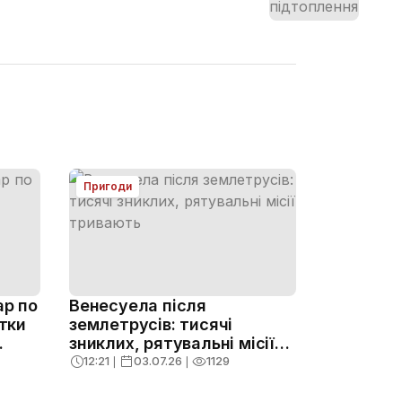
Пригоди
ар по
Венесуела після
ятки
землетрусів: тисячі
зниклих, рятувальні місії
тривають
12:21
❘
03.07.26
❘
1129