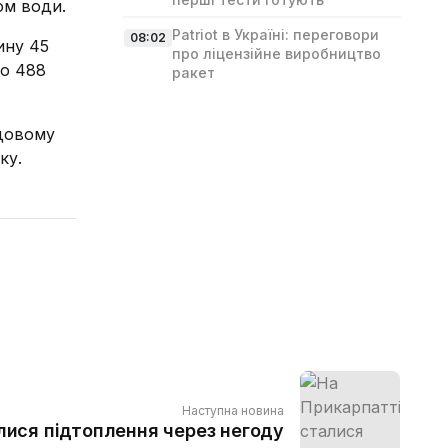
ом води.
Patriot в Україні: переговори
08:02
ину 45
про ліцензійне виробництво
ко 488
ракет
удовому
ку.
Наступна новина
лися підтоплення через негоду