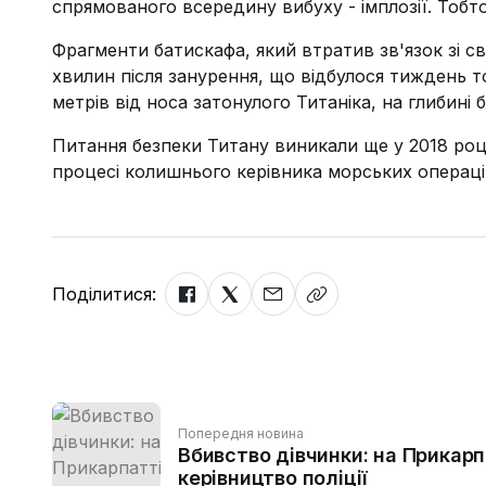
спрямованого всередину вибуху - імплозії. Тобт
Фрагменти батискафа, який втратив зв'язок зі 
хвилин після занурення, що відбулося тиждень т
метрів від носа затонулого Титаніка, на глибині б
Питання безпеки Титану виникали ще у 2018 році
процесі колишнього керівника морських операцій
Поділитися:
Попередня новина
Вбивство дівчинки: на Прикар
керівництво поліції