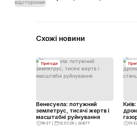
Схожі новини
Пригоди
При
Венесуела: потужний
Київ
землетрус, тисячі жертв і
дрон
масштабні руйнування
газо
ризик
18:27
❘
12.07.26
❘
877
13:3