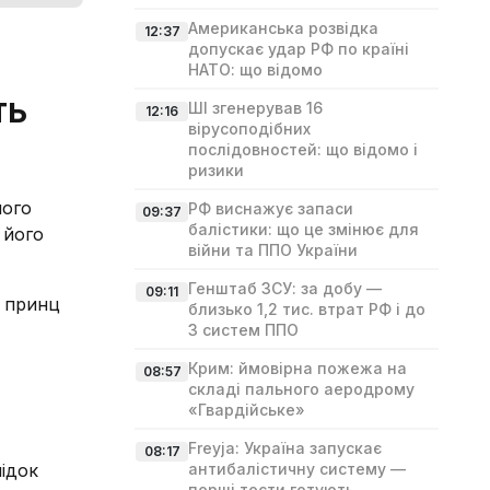
Американська розвідка
12:37
допускає удар РФ по країні
НАТО: що відомо
ть
ШІ згенерував 16
12:16
вірусоподібних
послідовностей: що відомо і
ризики
ного
РФ виснажує запаси
09:37
балістики: що це змінює для
 його
війни та ППО України
Генштаб ЗСУ: за добу —
09:11
й принц
близько 1,2 тис. втрат РФ і до
3 систем ППО
Крим: ймовірна пожежа на
08:57
складі пального аеродрому
«Гвардійське»
Freyja: Україна запускає
08:17
лідок
антибалістичну систему —
перші тести готують