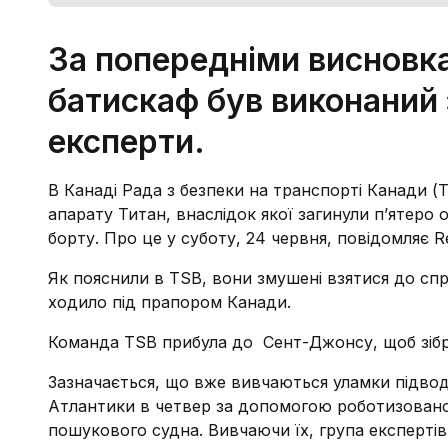
За попередніми висновк
батискаф був виконаний 
експерти.
В Канаді Рада з безпеки на транспорті Канади (
апарату Титан, внаслідок якої загинули п’ятеро
борту. Про це у суботу, 24 червня, повідомляє Re
Як пояснили в TSB, вони змушені взятися до сп
ходило під прапором Канади.
Команда TSB прибула до Сент-Джонсу, щоб зібра
Зазначається, що вже вивчаються уламки підводн
Атлантики в четвер за допомогою роботизовано
пошукового судна. Вивчаючи їх, група експерті