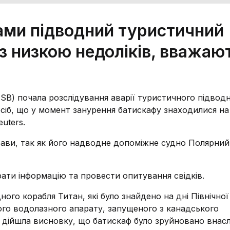
ами підводний туристичний
з низкою недоліків, вважаю
TSB) почала розслідування аварії туристичного підвод
 осіб, що у момент занурення батискафу знаходилися на
uters.
рави, так як його надводне допоміжне судно Полярни
ти інформацію та провести опитування свідків.
ого корабля Титан, які було знайдено на дні Північної
го водолазного апарату, запущеного з канадського
в дійшла висновку, що батискаф було зруйновано внас