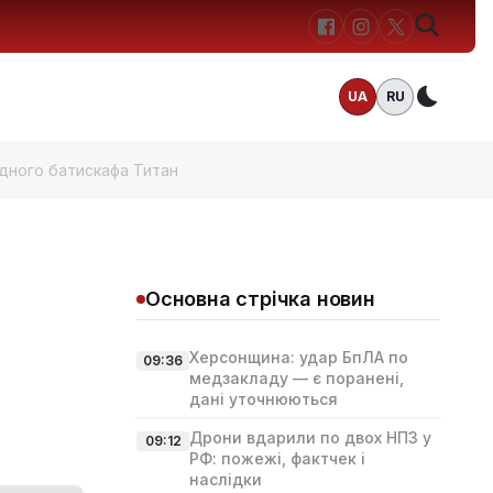
UA
RU
Темн
дного батискафа Титан
Основна стрічка новин
Херсонщина: удар БпЛА по
09:36
медзакладу — є поранені,
дані уточнюються
Дрони вдарили по двох НПЗ у
09:12
РФ: пожежі, фактчек і
наслідки