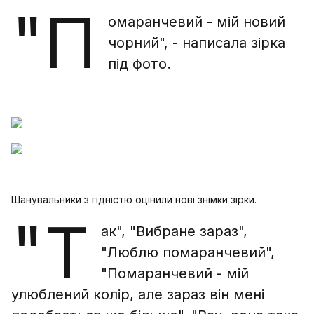
"П
омаранчевий - мій новий
чорний", - написала зірка
під фото.
Шанувальники з гідністю оцінили нові знімки зірки.
"Т
ак", "Вибране зараз",
"Люблю помаранчевий",
"Помаранчевий - мій
улюблений колір, але зараз він мені