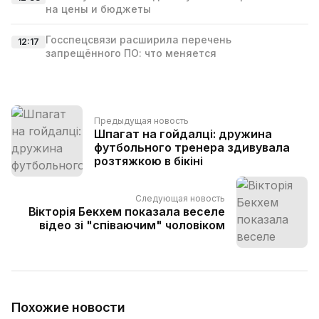
на цены и бюджеты
Госспецсвязи расширила перечень
12:17
запрещённого ПО: что меняется
Предыдущая новость
Шпагат на гойдалці: дружина
футбольного тренера здивувала
розтяжкою в бікіні
Следующая новость
Вікторія Бекхем показала веселе
відео зі "співаючим" чоловіком
Похожие новости