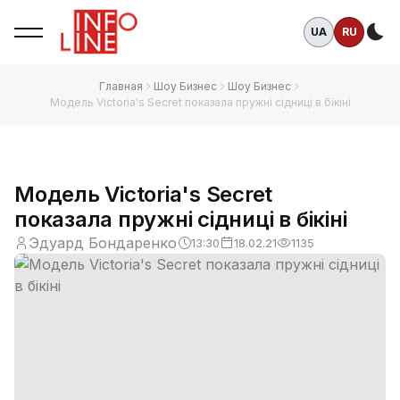
UA
RU
Те
Главная
Шоу Бизнес
Шоу Бизнес
Модель Victoria's Secret показала пружні сідниці в бікіні
Модель Victoria's Secret
показала пружні сідниці в бікіні
Эдуард Бондаренко
13:30
18.02.21
1135