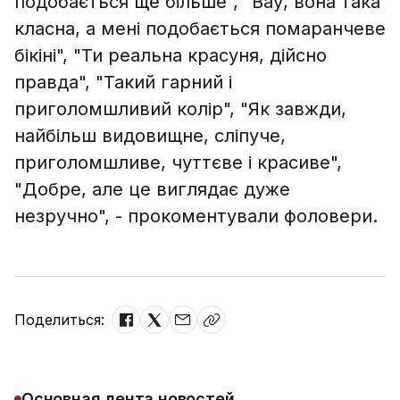
подобається ще більше", "Вау, вона така
класна, а мені подобається помаранчеве
бікіні", "Ти реальна красуня, дійсно
правда", "Такий гарний і
приголомшливий колір", "Як завжди,
найбільш видовищне, сліпуче,
приголомшливе, чуттєве і красиве",
"Добре, але це виглядає дуже
незручно", - прокоментували фоловери.
Поделиться:
Основная лента новостей