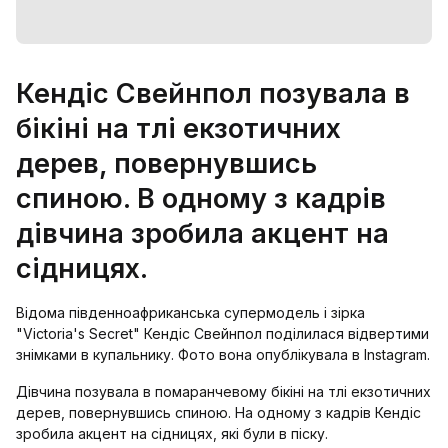
Кендіс Свейнпол позувала в
бікіні на тлі екзотичних
дерев, повернувшись
спиною. В одному з кадрів
дівчина зробила акцент на
сідницях.
Відома південноафриканська супермодель і зірка
"Victoria's Secret" Кендіс Свейнпол поділилася відвертими
знімками в купальнику. Фото вона опублікувала в Instagram.
Дівчина позувала в помаранчевому бікіні на тлі екзотичних
дерев, повернувшись спиною. На одному з кадрів Кендіс
зробила акцент на сідницях, які були в піску.