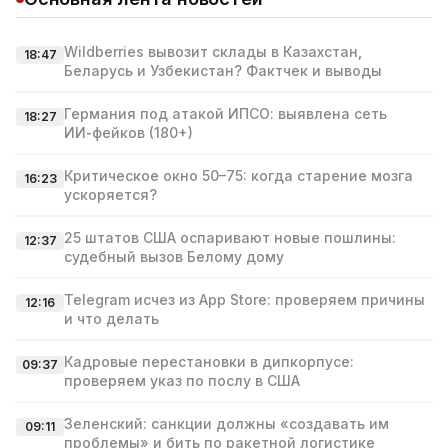
Wildberries вывозит склады в Казахстан,
18:47
Беларусь и Узбекистан? Фактчек и выводы
Германия под атакой ИПСО: выявлена сеть
18:27
ИИ‑фейков (180+)
Критическое окно 50–75: когда старение мозга
16:23
ускоряется?
25 штатов США оспаривают новые пошлины:
12:37
судебный вызов Белому дому
Telegram исчез из App Store: проверяем причины
12:16
и что делать
Кадровые перестановки в дипкорпусе:
09:37
проверяем указ по послу в США
Зеленский: санкции должны «создавать им
09:11
проблемы» и бить по ракетной логистике