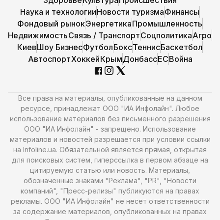
Здоровье
Культура
Происшествия
Наука и технологии
Новости туризма
Финансы
Фондовый рынок
Энергетика
Промышленность
Недвижимость
Связь / Транспорт
Соцполитика
Агро
Киев
Шоу Бизнес
Футбол
Бокс
Теннис
Баскетбол
Автоспорт
Хоккей
Крым
Донбасс
ЕС
Война
Все права на материалы, опубликованные на данном
ресурсе, принадлежат ООО "ИА Инфолайн". Любое
использование материалов без письменного разрешения
ООО "ИА Инфолайн" - запрещено. Использование
материалов и новостей разрешается при условии ссылки
на Infoline.ua. Обязательной является прямая, открытая
для поисковых систем, гиперссылка в первом абзаце на
цитируемую статью или новость. Материалы,
обозначенные знаками "Реклама", "PR", "Новости
компаний", "Пресс-релизы" публикуются на правах
рекламы. ООО "ИА Инфолайн" не несет ответственности
за содержание материалов, опубликованных на правах