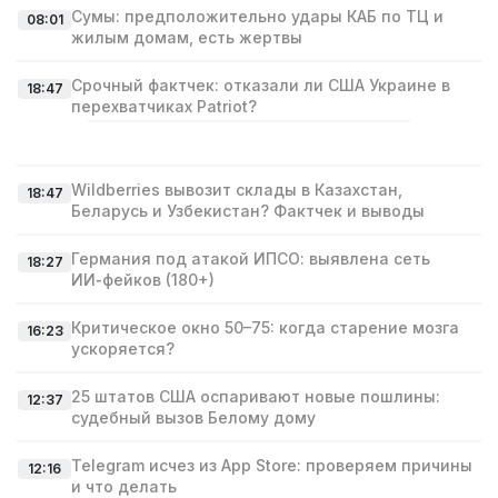
Сумы: предположительно удары КАБ по ТЦ и
08:01
жилым домам, есть жертвы
Срочный фактчек: отказали ли США Украине в
18:47
перехватчиках Patriot?
Wildberries вывозит склады в Казахстан,
18:47
Беларусь и Узбекистан? Фактчек и выводы
Германия под атакой ИПСО: выявлена сеть
18:27
ИИ‑фейков (180+)
Критическое окно 50–75: когда старение мозга
16:23
ускоряется?
25 штатов США оспаривают новые пошлины:
12:37
судебный вызов Белому дому
Telegram исчез из App Store: проверяем причины
12:16
и что делать