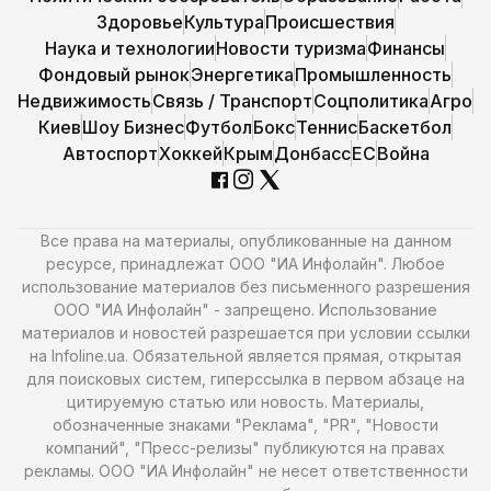
Здоровье
Культура
Происшествия
Наука и технологии
Новости туризма
Финансы
Фондовый рынок
Энергетика
Промышленность
Недвижимость
Связь / Транспорт
Соцполитика
Агро
Киев
Шоу Бизнес
Футбол
Бокс
Теннис
Баскетбол
Автоспорт
Хоккей
Крым
Донбасс
ЕС
Война
Все права на материалы, опубликованные на данном
ресурсе, принадлежат ООО "ИА Инфолайн". Любое
использование материалов без письменного разрешения
ООО "ИА Инфолайн" - запрещено. Использование
материалов и новостей разрешается при условии ссылки
на Infoline.ua. Обязательной является прямая, открытая
для поисковых систем, гиперссылка в первом абзаце на
цитируемую статью или новость. Материалы,
обозначенные знаками "Реклама", "PR", "Новости
компаний", "Пресс-релизы" публикуются на правах
рекламы. ООО "ИА Инфолайн" не несет ответственности