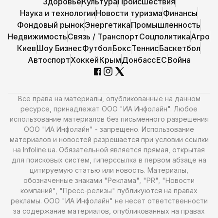
Здоровье
Культура
Происшествия
Наука и технологии
Новости туризма
Финансы
Фондовый рынок
Энергетика
Промышленность
Недвижимость
Связь / Транспорт
Соцполитика
Агро
Киев
Шоу Бизнес
Футбол
Бокс
Теннис
Баскетбол
Автоспорт
Хоккей
Крым
Донбасс
ЕС
Война
Все права на материалы, опубликованные на данном
ресурсе, принадлежат ООО "ИА Инфолайн". Любое
использование материалов без письменного разрешения
ООО "ИА Инфолайн" - запрещено. Использование
материалов и новостей разрешается при условии ссылки
на Infoline.ua. Обязательной является прямая, открытая
для поисковых систем, гиперссылка в первом абзаце на
цитируемую статью или новость. Материалы,
обозначенные знаками "Реклама", "PR", "Новости
компаний", "Пресс-релизы" публикуются на правах
рекламы. ООО "ИА Инфолайн" не несет ответственности
за содержание материалов, опубликованных на правах