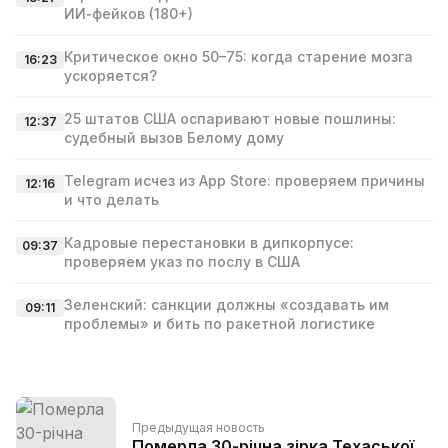
ИИ‑фейков (180+)
Критическое окно 50–75: когда старение мозга
16:23
ускоряется?
25 штатов США оспаривают новые пошлины:
12:37
судебный вызов Белому дому
Telegram исчез из App Store: проверяем причины
12:16
и что делать
Кадровые перестановки в дипкорпусе:
09:37
проверяем указ по послу в США
Зеленский: санкции должны «создавать им
09:11
проблемы» и бить по ракетной логистике
Предыдущая новость
Померла 30-річна зірка Техаської