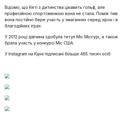
Відомо, що Кеті з дитинства цікавить гольф, але
професійною спортсменкою вона не стала. Поміж тим
вона постійно бере участь у змаганнях серед зірок і в
благодійних іграх.
У 2012 році дівчина здобула титул Міс Міссурі, а також
брала участь у конкурсі Міс США.
У Instagram на Кірні підписані більше 465 тисяч осіб.