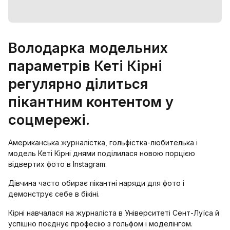
Володарка модельних
параметрів Кеті Кірні
регулярно ділиться
пікантним контентом у
соцмережі.
Американська журналістка, гольфістка-любителька і
модель Кеті Кірні днями поділилася новою порцією
відвертих фото в Instagram.
Дівчина часто обирає пікантні наряди для фото і
демонструє себе в бікіні.
Кірні навчалася на журналіста в Університеті Сент-Луїса й
успішно поєднує професію з гольфом і моделінгом.