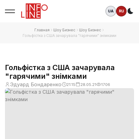
UA
RU
Те
Главная
Шоу Бизнес
Шоу Бизнес
Гольфістка з США зачарувала "гарячими" знімками
Гольфістка з США зачарувала
"гарячими" знімками
Эдуард Бондаренко
21:15
28.05.21
1706