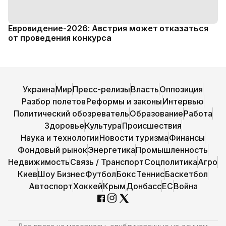
Евровидение-2026: Австрия может отказаться
от проведения конкурса
Украина
Мир
Пресс-релизы
Власть
Оппозиция
Разбор полетов
Реформы и законы
Интервью
Политический обозреватель
Образование
Работа
Здоровье
Культура
Происшествия
Наука и технологии
Новости туризма
Финансы
Фондовый рынок
Энергетика
Промышленность
Недвижимость
Связь / Транспорт
Соцполитика
Агро
Киев
Шоу Бизнес
Футбол
Бокс
Теннис
Баскетбол
Автоспорт
Хоккей
Крым
Донбасс
ЕС
Война