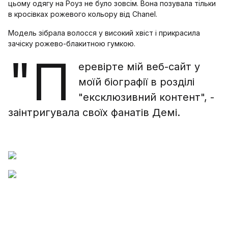
цьому одягу на Роуз не було зовсім. Вона позувала тільки
в кросівках рожевого кольору від Chanel.
Модель зібрала волосся у високий хвіст і прикрасила
зачіску рожево-блакитною гумкою.
"П
еревірте мій веб-сайт у
моїй біографії в розділі
"ексклюзивний контент", -
заінтригувала своїх фанатів Демі.