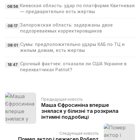
Киевская область: удар по платформе Квитневая
08:56
— предварительно есть жертвы
Запорожская область: задержаны двое
08:17
подозреваемых корректировщиков
Сумы: предположительно удары КАБ по ТЦ и
08:01
жилым домам, есть жертвы
Срочный фактчек: отказали ли США Украине в
18:47
перехватчиках Patriot?
Предыдущая новость
Маша Єфросиніна вперше
знялася у білизні та розкрила
інтимні подробиці
Следующая новость
Помер актор і режисер Роберт