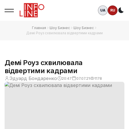
UA
RU
Те
Главная
Шоу Бизнес
Шоу Бизнес
Демі Роуз схвилювала відвертими кадрами
Демі Роуз схвилювала
відвертими кадрами
Эдуард Бондаренко
20:47
07.07.21
1178