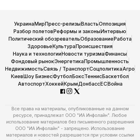
Украина
Мир
Пресс-релизы
Власть
Оппозиция
Разбор полетов
Реформы и законы
Интервью
Политический обозреватель
Образование
Работа
Здоровье
Культура
Происшествия
Наука и технологии
Новости туризма
Финансы
Фондовый рынок
Энергетика
Промышленность
Недвижимость
Связь / Транспорт
Соцполитика
Агро
Киев
Шоу Бизнес
Футбол
Бокс
Теннис
Баскетбол
Автоспорт
Хоккей
Крым
Донбасс
ЕС
Война
Все права на материалы, опубликованные на данном
ресурсе, принадлежат ООО "ИА Инфолайн". Любое
использование материалов без письменного разрешения
ООО "ИА Инфолайн" - запрещено. Использование
материалов и новостей разрешается при условии ссылки