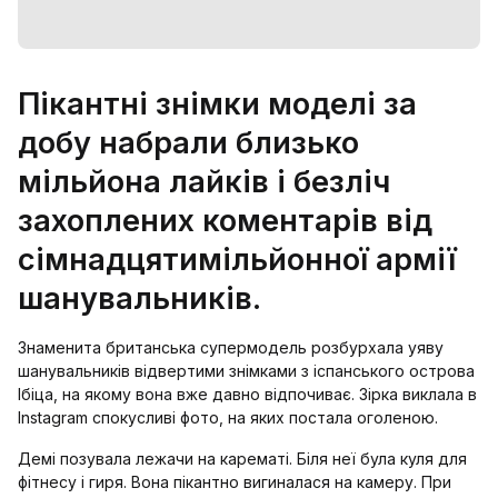
Пікантні знімки моделі за
добу набрали близько
мільйона лайків і безліч
захоплених коментарів від
сімнадцятимільйонної армії
шанувальників.
Знаменита британська супермодель розбурхала уяву
шанувальників відвертими знімками з іспанського острова
Ібіца, на якому вона вже давно відпочиває. Зірка виклала в
Instagram спокусливі фото, на яких постала оголеною.
Демі позувала лежачи на карематі. Біля неї була куля для
фітнесу і гиря. Вона пікантно вигиналася на камеру. При