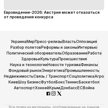
Евровидение-2026: Австрия может отказаться
от проведения конкурса
Украина
Мир
Пресс-релизы
Власть
Оппозиция
Разбор полетов
Реформы и законы
Интервью
Политический обозреватель
Образование
Работа
Здоровье
Культура
Происшествия
Наука и технологии
Новости туризма
Финансы
Фондовый рынок
Энергетика
Промышленность
Недвижимость
Связь / Транспорт
Соцполитика
Агро
Киев
Шоу Бизнес
Футбол
Бокс
Теннис
Баскетбол
Автоспорт
Хоккей
Крым
Донбасс
ЕС
Война
Все права на материалы, опубликованные на данном