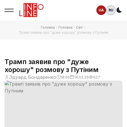
UA
RU
Те
Головна
Головна
Світ
Трамп заявив про "дуже хорошу" розмову з Путіним
Трамп заявив про "дуже
хорошу" розмову з Путіним
Эдуард Бондаренко
18:00
14.03.25
527