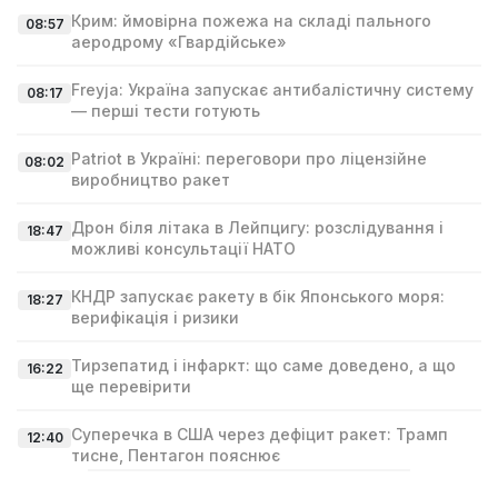
Крим: ймовірна пожежа на складі пального
08:57
аеродрому «Гвардійське»
Freyja: Україна запускає антибалістичну систему
08:17
— перші тести готують
Patriot в Україні: переговори про ліцензійне
08:02
виробництво ракет
Дрон біля літака в Лейпцигу: розслідування і
18:47
можливі консультації НАТО
КНДР запускає ракету в бік Японського моря:
18:27
верифікація і ризики
Тирзепатид і інфаркт: що саме доведено, а що
16:22
ще перевірити
Суперечка в США через дефіцит ракет: Трамп
12:40
тисне, Пентагон пояснює