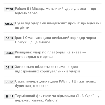
Falcon 9 і Місяць: можливий удар уламка — що
12:16
відомо зараз
Суми під ударами швидкісних дронів: що відомо і
09:37
як діяти
Іран і Оман узгодили цивільний коридор через
09:12
Ормуз: що це змінює
Київщина: удар по платформі Квітнева —
08:56
попередньо є жертви
Запорізька область: затримано двох
08:17
підозрюваних коригувальників ударів
Суми: попередньо удари КАБ по ТЦ і житлових
08:01
будинках, є жертви
Терміновий фактчек: чи відмовили США Україні у
18:47
перехоплювачах Patriot?