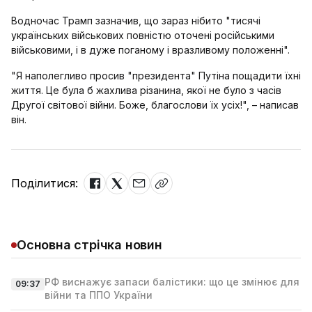
Водночас Трамп зазначив, що зараз нібито "тисячі
українських військових повністю оточені російськими
військовими, і в дуже поганому і вразливому положенні".
"Я наполегливо просив "президента" Путіна пощадити їхні
життя. Це була б жахлива різанина, якої не було з часів
Другої світової війни. Боже, благослови їх усіх!", – написав
він.
Поділитися:
Основна стрічка новин
РФ виснажує запаси балістики: що це змінює для
09:37
війни та ППО України