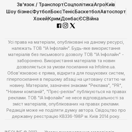
Зв'язок / Транспорт
Соцполітика
Агро
Київ
Шоу бізнес
Футбол
Бокс
Теніс
Баскетбол
Автоспорт
Хокей
Крим
Донбас
ЄС
Війна
Усі права на матеріали, опубліковані на даному ресурсі,
належать ТОВ "ІА Інфолайн". Будь-яке використання
матеріалів без письмового дозволу ТОВ "ІА Інфолайн" -
заборонено. Використання матеріалів та новин
дозволяється за умови посилання на Infoline.ua.
Обов'язковою є пряма, відкрита для пошукових систем,
гіперпосилання в першому абзаці на цитовану статтю чи
новину. Матеріали, зазначені знаками "Реклама", "PR",
"Новини компаній", "Прес-релізи" публікуються на правах
реклами. ТОВ "ІА Інфолайн" не несе відповідальності за
зміст матеріалів, опублікованих на правах реклами.
Редакція може не поділяти думку автора. Свідоцтво про
державну реєстрацію КВ336-198Р м. Київ 2014 року.