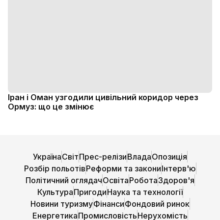
Іран і Оман узгодили цивільний коридор через
Ормуз: що це змінює
Україна
Світ
Прес-релізи
Влада
Опозиція
Розбір польотів
Реформи та закони
Інтерв'ю
Політичний оглядач
Освіта
Робота
Здоров'я
Культура
Пригоди
Наука та технології
Новини туризму
Фінанси
Фондовий ринок
Енергетика
Промисловість
Нерухомість