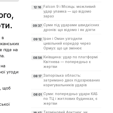
Falcon 9 і Місяць: можливий
12:16
удар уламка — що відомо
ого,
зараз
фти.
Суми під ударами швидкісних
09:37
дронів: що відомо і як діяти
 в
Іран і Оман узгодили
09:12
риканських
цивільний коридор через
Ормуз: що це змінює
 піде на
ла.
Київщина: удар по платформі
08:56
Квітнева — попередньо є
 на
жертви
ної угоди
Запорізька область:
08:17
затримано двох підозрюваних
коригувальників ударів
, щоб
Суми: попередньо удари КАБ
08:01
по ТЦ і житлових будинках, є
жертви
ської
Терміновий фактчек: чи
18:47