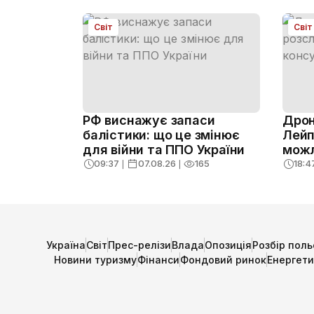
Світ
Світ
РФ виснажує запаси
Дрон
балістики: що це змінює
Лейп
для війни та ППО України
можл
09:37
❘
07.08.26
❘
165
18:4
Україна
Світ
Прес-релізи
Влада
Опозиція
Розбір поль
Новини туризму
Фінанси
Фондовий ринок
Енергет