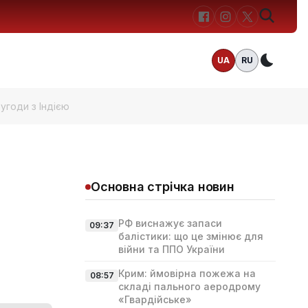
UA
RU
Темн
угоди з Індією
Основна стрічка новин
РФ виснажує запаси
09:37
балістики: що це змінює для
війни та ППО України
Крим: ймовірна пожежа на
08:57
складі пального аеродрому
«Гвардійське»