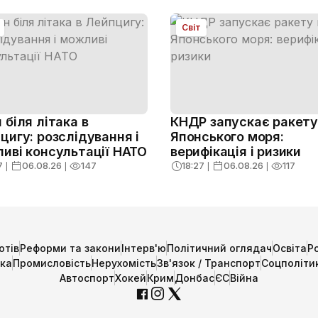
Світ
 біля літака в
КНДР запускає ракету 
цигу: розслідування і
Японського моря:
иві консультації НАТО
верифікація і ризики
7
❘
06.08.26
❘
147
18:27
❘
06.08.26
❘
117
отів
Реформи та закони
Інтерв'ю
Політичний оглядач
Освіта
Р
ика
Промисловість
Нерухомість
Зв'язок / Транспорт
Соцполіти
Автоспорт
Хокей
Крим
Донбас
ЄС
Війна