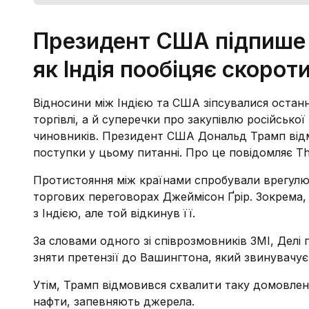
Президент США підпише д
як Індія пообіцяє скорот
Відносини між Індією та США зіпсувалися останн
торгівлі, а й суперечки про закупівлю російсько
чиновників. Президент США Дональд Трамп відм
поступки у цьому питанні. Про це повідомляє Th
Протистояння між країнами спробували врегул
торгових переговорах Джеймісон Ґрір. Зокрема,
з Індією, але той відкинув її.
За словами одного зі співрозмовників ЗМІ, Делі
зняти претензії до Вашингтона, який звинувачує 
Утім, Трамп відмовився схвалити таку домовлені
нафти, запевняють джерела.