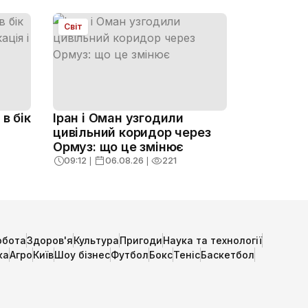
Світ
в бік
Іран і Оман узгодили
цивільний коридор через
Ормуз: що це змінює
09:12
❘
06.08.26
❘
221
обота
Здоров'я
Культура
Пригоди
Наука та технології
ка
Агро
Київ
Шоу бізнес
Футбол
Бокс
Теніс
Баскетбол