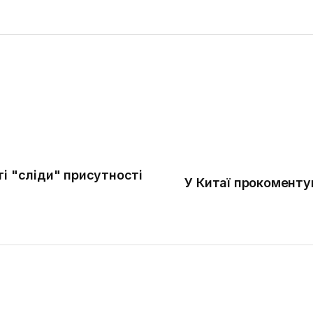
і "сліди" присутності
У Китаї прокоменту