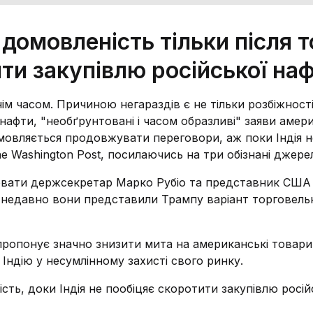
омовленість тільки після т
ити закупівлю російської на
ім часом. Причиною негараздів є не тільки розбіжності
ї нафти, "необґрунтовані і часом образливі" заяви аме
овляється продовжувати переговори, аж поки Індія не
e Washington Post, посилаючись на три обізнані джере
ювати держсекретар Марко Рубіо та представник США
 недавно вони представили Трампу варіант торговель
 пропонує значно знизити мита на американські товари
Індію у несумлінному захисті свого ринку.
сть, доки Індія не пообіцяє скоротити закупівлю росій