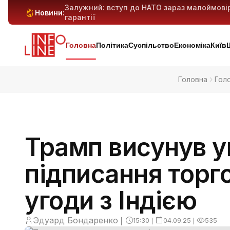
Залужний: вступ до НАТО зараз малоймові
Новини:
гарантії
Антибіотикорезистентність у дітей зростає:
Генеративний ШІ може витіснити мільйони 
Київ і область під масованим ударом: 29 ба
попередньо
Головна
Політика
Суспільство
Економіка
Київ
Головна
Гол
Трамп висунув у
підписання торг
угоди з Індією
Эдуард Бондаренко
❘
15:30
❘
04.09.25
❘
535