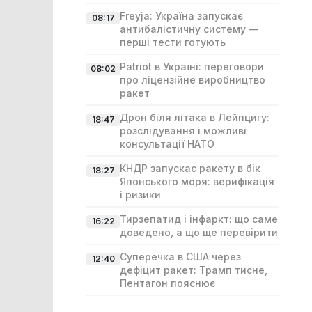
Freyja: Україна запускає
08:17
антибалістичну систему —
перші тести готують
Patriot в Україні: переговори
08:02
про ліцензійне виробництво
ракет
Дрон біля літака в Лейпцигу:
18:47
розслідування і можливі
консультації НАТО
КНДР запускає ракету в бік
18:27
Японського моря: верифікація
і ризики
Тирзепатид і інфаркт: що саме
16:22
доведено, а що ще перевірити
Суперечка в США через
12:40
дефіцит ракет: Трамп тисне,
Пентагон пояснює