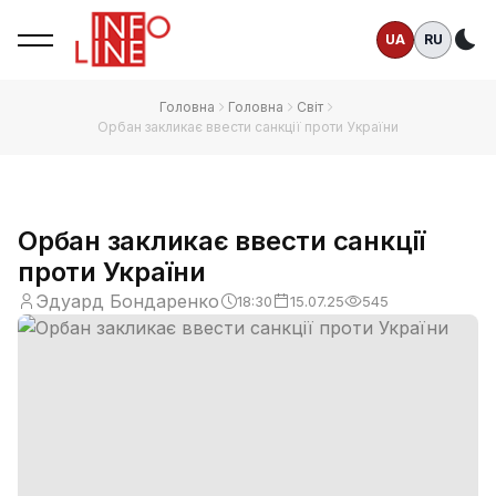
UA
RU
Те
Головна
Головна
Світ
Орбан закликає ввести санкції проти України
Орбан закликає ввести санкції
проти України
Эдуард Бондаренко
18:30
15.07.25
545