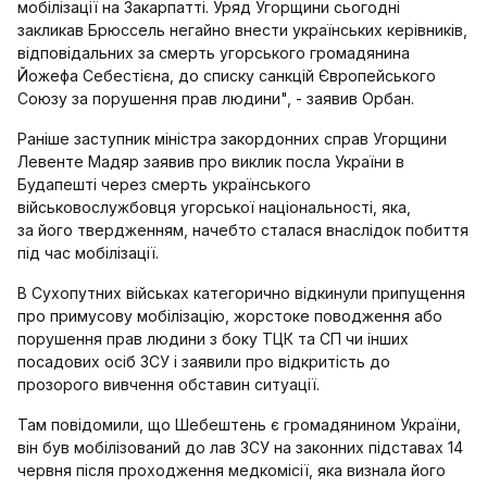
мобілізації на Закарпатті. Уряд Угорщини сьогодні
закликав Брюссель негайно внести українських керівників,
відповідальних за смерть угорського громадянина
Йожефа Себестієна, до списку санкцій Європейського
Союзу за порушення прав людини", - заявив Орбан.
Раніше заступник міністра закордонних справ Угорщини
Левенте Мадяр заявив про виклик посла України в
Будапешті через смерть українського
військовослужбовця угорської національності, яка,
за його твердженням, начебто сталася внаслідок побиття
під час мобілізації.
В Сухопутних військах категорично відкинули припущення
про примусову мобілізацію, жорстоке поводження або
порушення прав людини з боку ТЦК та СП чи інших
посадових осіб ЗСУ і заявили про відкритість до
прозорого вивчення обставин ситуації.
Там повідомили, що Шебештень є громадянином України,
він був мобілізований до лав ЗСУ на законних підставах 14
червня після проходження медкомісії, яка визнала його