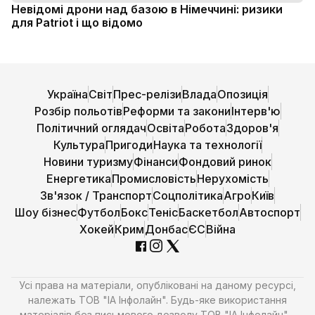
Невідомі дрони над базою в Німеччині: ризики
для Patriot і що відомо
Україна
Світ
Прес-релізи
Влада
Опозиція
Розбір польотів
Реформи та закони
Інтерв'ю
Політичний оглядач
Освіта
Робота
Здоров'я
Культура
Пригоди
Наука та технології
Новини туризму
Фінанси
Фондовий ринок
Енергетика
Промисловість
Нерухомість
Зв'язок / Транспорт
Соцполітика
Агро
Київ
Шоу бізнес
Футбол
Бокс
Теніс
Баскетбол
Автоспорт
Хокей
Крим
Донбас
ЄС
Війна
Усі права на матеріали, опубліковані на даному ресурсі,
належать ТОВ "ІА Інфолайн". Будь-яке використання
матеріалів без письмового дозволу ТОВ "ІА Інфолайн" -