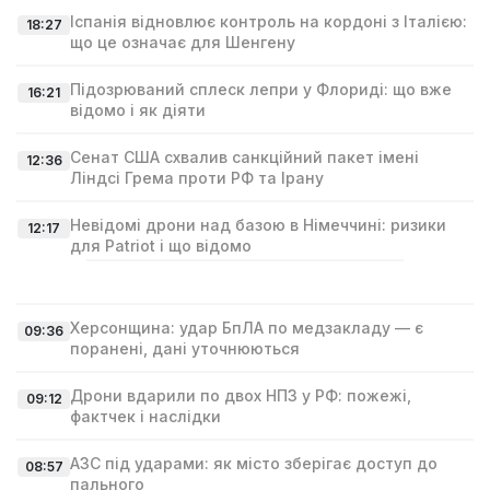
Іспанія відновлює контроль на кордоні з Італією:
18:27
що це означає для Шенгену
Підозрюваний сплеск лепри у Флориді: що вже
16:21
відомо і як діяти
Сенат США схвалив санкційний пакет імені
12:36
Ліндсі Гремa проти РФ та Ірану
Невідомі дрони над базою в Німеччині: ризики
12:17
для Patriot і що відомо
Херсонщина: удар БпЛА по медзакладу — є
09:36
поранені, дані уточнюються
Дрони вдарили по двох НПЗ у РФ: пожежі,
09:12
фактчек і наслідки
АЗС під ударами: як місто зберігає доступ до
08:57
пального