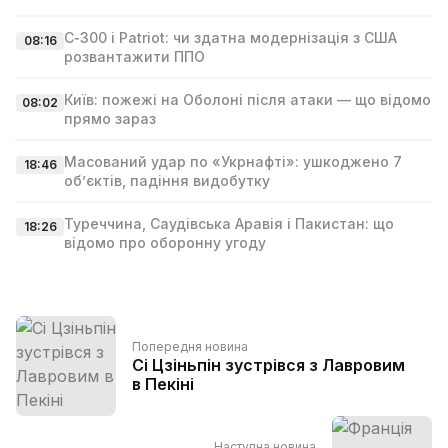
С‑300 і Patriot: чи здатна модернізація з США
08:16
розвантажити ППО
Київ: пожежі на Оболоні після атаки — що відомо
08:02
прямо зараз
Масований удар по «Укрнафті»: ушкоджено 7
18:46
об’єктів, падіння видобутку
Туреччина, Саудівська Аравія і Пакистан: що
18:26
відомо про оборонну угоду
Попередня новина
Сі Цзіньпін зустрівся з Лавровим
в Пекіні
Наступна новина