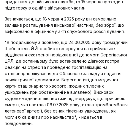
придатним до військової служби, і з 15 червня проходив
підготовку в одній з військових частин.
Зазначається, що 18 червня 2025 року він самовільно
залишив розташування військової частини, без зброї, що
зафіксовано в офіційному акті службового розслідування.
"В подальшому з’ясовано, що 24.06.2025 року громадянин
Шебештень Й.Й. особисто звернувся на приймальне
відділення екстреної невідкладної допомоги Берегівської
ЦРЛ, де останньому було встановлено діагноз: гостра
реакція на стрес та проведено госпіталізацію на
стаціонарне лікування до Обласного закладу з надання
психіатричної допомоги м. Берегове (згідно медичної
карти стаціонарного хворого, жодних тілесних
ушкоджень при обстеженні не виявлено). Висновок
судово-медичної експертизи підтверджує, що причиною
смерті, яка настала 06.07.2025 року, стала тромбоемболія
легеневої артерії, без ознак тілесних ушкоджень, які
могли б свідчити про насильство", - йдеться в
повідомленні.