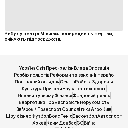
Вибух у центрі Москви: попередньо є жертви,
очікують підтверджень
Україна
Світ
Прес-релізи
Влада
Опозиція
Розбір польотів
Реформи та закони
Інтерв'ю
Політичний оглядач
Освіта
Робота
Здоров'я
Культура
Пригоди
Наука та технології
Новини туризму
Фінанси
Фондовий ринок
Енергетика
Промисловість
Нерухомість
Зв'язок / Транспорт
Соцполітика
Агро
Київ
Шоу бізнес
Футбол
Бокс
Теніс
Баскетбол
Автоспорт
Хокей
Крим
Донбас
ЄС
Війна