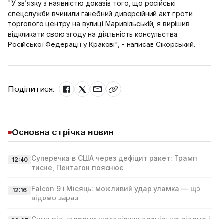
"У зв’язку з наявністю доказів того, що російські
спецслужби вчинили ганебний диверсійний акт проти
торгового центру на вулиці Маривільській, я вирішив
відкликати свою згоду на діяльність консульства
Російської Федерації у Кракові", - написав Сікорський.
Поділитися:
Основна стрічка новин
Суперечка в США через дефіцит ракет: Трамп
12:40
тисне, Пентагон пояснює
Falcon 9 і Місяць: можливий удар уламка — що
12:16
відомо зараз
Суми під ударами швидкісних дронів: що відомо і