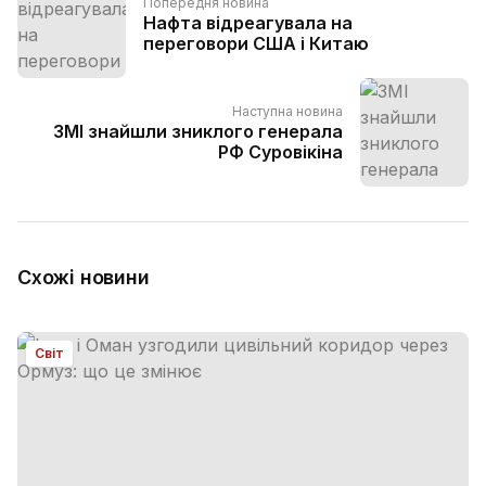
Попередня новина
Нафта відреагувала на
переговори США і Китаю
Наступна новина
ЗМІ знайшли зниклого генерала
РФ Суровікіна
Схожі новини
Світ