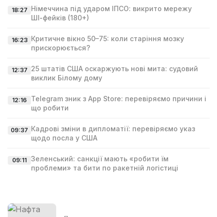
Німеччина під ударом ІПСО: викрито мережу
18:27
ШІ‑фейків (180+)
Критичне вікно 50–75: коли старіння мозку
16:23
прискорюється?
25 штатів США оскаржують нові мита: судовий
12:37
виклик Білому дому
Telegram зник з App Store: перевіряємо причини і
12:16
що робити
Кадрові зміни в дипломатії: перевіряємо указ
09:37
щодо посла у США
Зеленський: санкції мають «робити їм
09:11
проблеми» та бити по ракетній логістиці