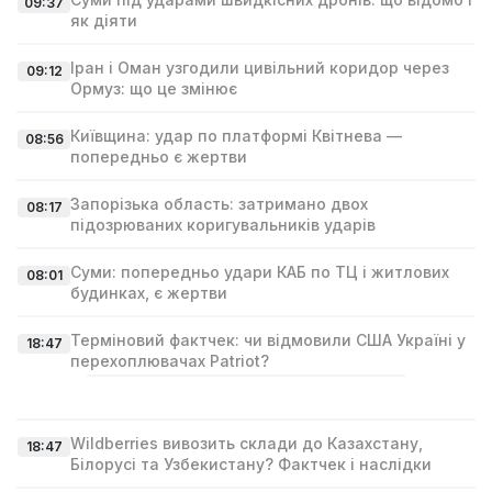
09:37
як діяти
Іран і Оман узгодили цивільний коридор через
09:12
Ормуз: що це змінює
Київщина: удар по платформі Квітнева —
08:56
попередньо є жертви
Запорізька область: затримано двох
08:17
підозрюваних коригувальників ударів
Суми: попередньо удари КАБ по ТЦ і житлових
08:01
будинках, є жертви
Терміновий фактчек: чи відмовили США Україні у
18:47
перехоплювачах Patriot?
Wildberries вивозить склади до Казахстану,
18:47
Білорусі та Узбекистану? Фактчек і наслідки