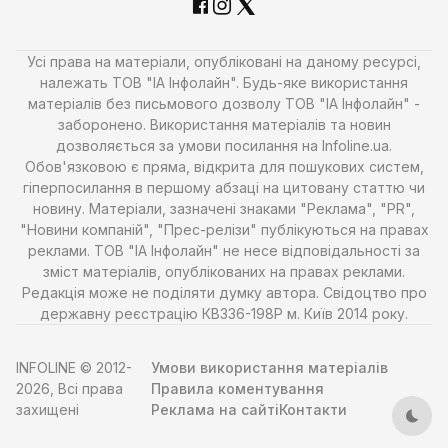
Усі права на матеріали, опубліковані на даному ресурсі,
належать ТОВ "ІА Інфолайн". Будь-яке використання
матеріалів без письмового дозволу ТОВ "ІА Інфолайн" -
заборонено. Використання матеріалів та новин
дозволяється за умови посилання на Infoline.ua.
Обов'язковою є пряма, відкрита для пошукових систем,
гіперпосилання в першому абзаці на цитовану статтю чи
новину. Матеріали, зазначені знаками "Реклама", "PR",
"Новини компаній", "Прес-релізи" публікуються на правах
реклами. ТОВ "ІА Інфолайн" не несе відповідальності за
зміст матеріалів, опублікованих на правах реклами.
Редакція може не поділяти думку автора. Свідоцтво про
державну реєстрацію КВ336-198Р м. Київ 2014 року.
INFOLINE © 2012-
Умови використання матеріалів
2026, Всі права
Правила коментування
захищені
Реклама на сайті
Контакти
Тем