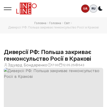
UA
RU
Те
Головна
Головна
Світ
Диверсії РФ: Польша закриває генконсульство Росії в Кракові
Диверсії РФ: Польша закриває
генконсульство Росії в Кракові
Эдуард Бондаренко
17:00
12.05.25
543