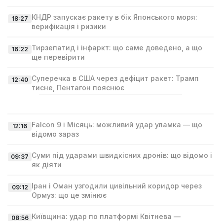
КНДР запускає ракету в бік Японського моря:
18:27
верифікація і ризики
Тирзепатид і інфаркт: що саме доведено, а що
16:22
ще перевірити
Суперечка в США через дефіцит ракет: Трамп
12:40
тисне, Пентагон пояснює
Falcon 9 і Місяць: можливий удар уламка — що
12:16
відомо зараз
Суми під ударами швидкісних дронів: що відомо і
09:37
як діяти
Іран і Оман узгодили цивільний коридор через
09:12
Ормуз: що це змінює
Київщина: удар по платформі Квітнева —
08:56