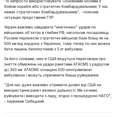
"Їх непросто використовувати. Основними носіями є
бойові кораблі або стратегічні бомбардувальники. У нас
немає стратегічних бомбардувальників", - пояснив
ситуацію представник ГУР.
Україні важливо завдавати "кінетичних" ударів по
військових об'єктах в глибині РФ, наголосив посадовець.
Росіяни перенесли стратегічні військові бази більш як на
500 км від кордону з Україною, тому тепер по них можна
бити лишень безпілотників з 5 кг вибухівки.
За його словами, нині зі США ведуться переговори про
зняття обмежень на удари ракетами ATACMS з радіусом
дії 300 км. ATACMS оснащені 500-кілограмовою
вибухівкою і можуть спричинити більші руйнування
"Для нас дуже важливо отримати дозвіл від США на
використання ракет великої дальності. Ми хочемо
руйнувати і виводити з ладу, згідно з процедурою НАТО",
- зауважив Скібіцький.