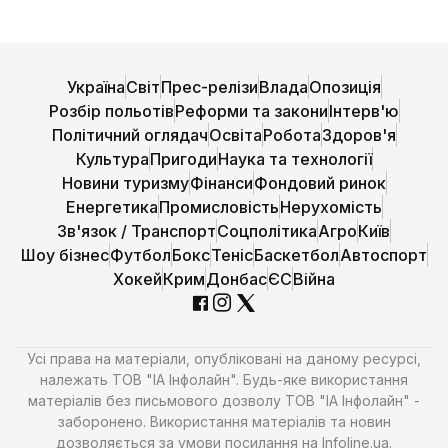
Україна
Світ
Прес-релізи
Влада
Опозиція
Розбір польотів
Реформи та закони
Інтерв'ю
Політичний оглядач
Освіта
Робота
Здоров'я
Культура
Пригоди
Наука та технології
Новини туризму
Фінанси
Фондовий ринок
Енергетика
Промисловість
Нерухомість
Зв'язок / Транспорт
Соцполітика
Агро
Київ
Шоу бізнес
Футбол
Бокс
Теніс
Баскетбол
Автоспорт
Хокей
Крим
Донбас
ЄС
Війна
Усі права на матеріали, опубліковані на даному ресурсі,
належать ТОВ "ІА Інфолайн". Будь-яке використання
матеріалів без письмового дозволу ТОВ "ІА Інфолайн" -
заборонено. Використання матеріалів та новин
дозволяється за умови посилання на Infoline.ua.