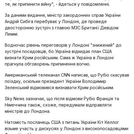
те, як припинити війну", - йдеться у повідомленні.
За даними видання, міністр закордонних справ України
Андрій Сибіга перебуває у Лондоні, де проведе
двосторонню зустріч з главою МЗС Британії Девідом
Леммі.
Водночас рівень переговорів у Лондоні "знижений" до
зустрічі посадовців, бо Україна відкидає план США
визнати Крим російським. Сама ж Україна в Лондоні
прагнула обговорень припинення вогню.
Американський телеканал CNN написав, що Рубіо скасував
поїздку, оскільки президент України Володимир
Зеленський відмовився визнавати Крим російським.
Sky News зазначає, що після відмови Рубіо Франція та
Німеччина також, схоже, передумали відправляти
міністрів до Лондона.
Натомість посланець США з питань України Кіт Келлог
візьме участь у дискусіях у Лондоні з високопосадовцями