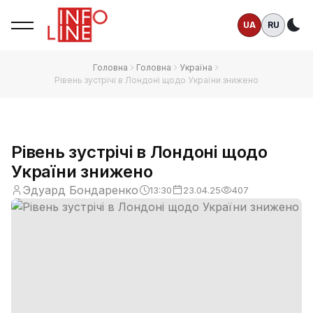
UA
RU
Те
Головна
Головна
Україна
Рівень зустрічі в Лондоні щодо України знижено
Рівень зустрічі в Лондоні щодо
України знижено
Эдуард Бондаренко
13:30
23.04.25
407