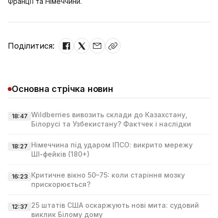
Франції та Німеччини.
Поділитися:
Основна стрічка новин
Wildberries вивозить склади до Казахстану,
18:47
Білорусі та Узбекистану? Фактчек і наслідки
Німеччина під ударом ІПСО: викрито мережу
18:27
ШІ‑фейків (180+)
Критичне вікно 50–75: коли старіння мозку
16:23
прискорюється?
25 штатів США оскаржують нові мита: судовий
12:37
виклик Білому дому