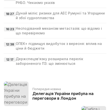
РНБО. Чекаємо указів
Дунай міліє: ризики для АЕС Румунії та Угорщини
18:27
й збої судноплавства
Несподіваний механізм метастазів: що відомо і
16:23
що перевіряємо
ОПЕК+ підвищує видобуток з вересня: вплив на
12:38
ціни й бюджети
Держспецзв’язку розширила перелік
12:17
забороненого ПЗ: що змінюється
Попередня новина
Делегація України прибула на
переговори в Лондон