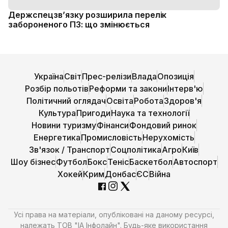
Держспецзв’язку розширила перелік
забороненого ПЗ: що змінюється
Україна
Світ
Прес-релізи
Влада
Опозиція
Розбір польотів
Реформи та закони
Інтерв'ю
Політичний оглядач
Освіта
Робота
Здоров'я
Культура
Пригоди
Наука та технології
Новини туризму
Фінанси
Фондовий ринок
Енергетика
Промисловість
Нерухомість
Зв'язок / Транспорт
Соцполітика
Агро
Київ
Шоу бізнес
Футбол
Бокс
Теніс
Баскетбол
Автоспорт
Хокей
Крим
Донбас
ЄС
Війна
Усі права на матеріали, опубліковані на даному ресурсі,
належать ТОВ "ІА Інфолайн". Будь-яке використання