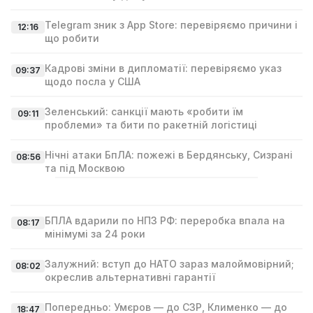
Telegram зник з App Store: перевіряємо причини і
12:16
що робити
Кадрові зміни в дипломатії: перевіряємо указ
09:37
щодо посла у США
Зеленський: санкції мають «робити їм
09:11
проблеми» та бити по ракетній логістиці
Нічні атаки БпЛА: пожежі в Бердянську, Сизрані
08:56
та під Москвою
БПЛА вдарили по НПЗ РФ: переробка впала на
08:17
мінімумі за 24 роки
Залужний: вступ до НАТО зараз малоймовірний;
08:02
окреслив альтернативні гарантії
Попередньо: Умєров — до СЗР, Клименко — до
18:47