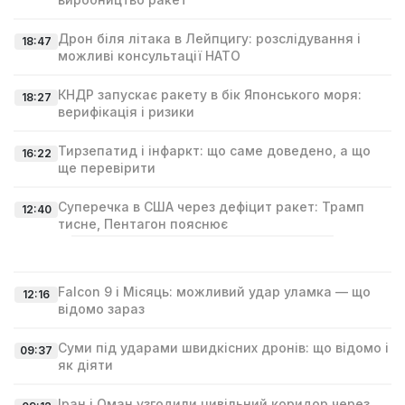
Дрон біля літака в Лейпцигу: розслідування і
18:47
можливі консультації НАТО
КНДР запускає ракету в бік Японського моря:
18:27
верифікація і ризики
Тирзепатид і інфаркт: що саме доведено, а що
16:22
ще перевірити
Суперечка в США через дефіцит ракет: Трамп
12:40
тисне, Пентагон пояснює
Falcon 9 і Місяць: можливий удар уламка — що
12:16
відомо зараз
Суми під ударами швидкісних дронів: що відомо і
09:37
як діяти
Іран і Оман узгодили цивільний коридор через