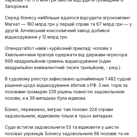
Запоріжжя.
Серед бізнесу найбільше вдалося відсудити агрокомпанії
Магнат — 180 млрд грн у першій справі та 67 млрд грн — у
другій. Алчевський коксохімічний завод добився
відшкодування у 12 млрд грн.
Опендатабот навів і курйозний приклад: чоловік з
Хмельниччини прагнув одержати від держави-агресора
999 квадрильйонів гривень відшкодування (один
квадрильйон еквівалентний тисячі трильйонів, - ред.).
В судовому реєстрі зафіксовано щонайменше 1 482 судові
рішення щодо відшкодування збитків з РФ. З них торік за
позовами громадян 239 рішень повністю задовольняли
позови, а в 39 випадках була відмова.
Бізнес, переважно, виграє такі позови: 224 справи
задовольнили, відмовили тільки в трьох випадках.
Суди встигли задовольнити 53 та відмовити у шести
позовах українців. Бізнесу задовольнили 68 позовів та не