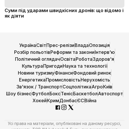
Суми під ударами швидкісних дронів: що відомо і
як діяти
Україна
Світ
Прес-релізи
Влада
Опозиція
Розбір польотів
Реформи та закони
Інтерв'ю
Політичний оглядач
Освіта
Робота
Здоров'я
Культура
Пригоди
Наука та технології
Новини туризму
Фінанси
Фондовий ринок
Енергетика
Промисловість
Нерухомість
Зв'язок / Транспорт
Соцполітика
Агро
Київ
Шоу бізнес
Футбол
Бокс
Теніс
Баскетбол
Автоспорт
Хокей
Крим
Донбас
ЄС
Війна
Усі права на матеріали, опубліковані на даному ресурсі,