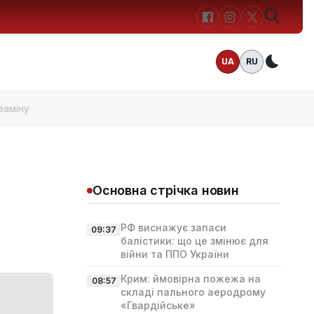
UA
RU
Темн
заміну
Основна стрічка новин
РФ виснажує запаси
09:37
балістики: що це змінює для
війни та ППО України
Крим: ймовірна пожежа на
08:57
складі пального аеродрому
«Гвардійське»