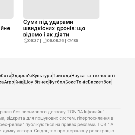
Суми під ударами
ійне
швидкісних дронів: що
відомо і як діяти
09:37
❘
06.08.26
❘
185
обота
Здоров'я
Культура
Пригоди
Наука та технології
ка
Агро
Київ
Шоу бізнес
Футбол
Бокс
Теніс
Баскетбол
ріалів без письмового дозволу ТОВ "ІА Інфолайн" -
ма, відкрита для пошукових систем, гіперпосилання в
Прес-релізи" публікуються на правах реклами. ТОВ "ІА
яти думку автора. Свідоцтво про державну реєстрацію