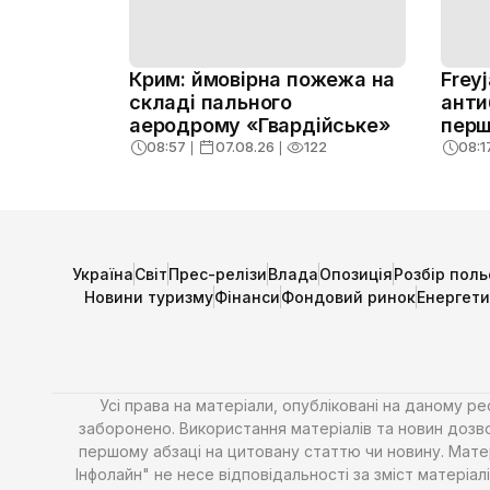
Крим: ймовірна пожежа на
Frey
складі пального
анти
аеродрому «Гвардійське»
перш
08:57
❘
07.08.26
❘
122
08:1
Україна
Світ
Прес-релізи
Влада
Опозиція
Розбір поль
Новини туризму
Фінанси
Фондовий ринок
Енергет
Усі права на матеріали, опубліковані на даному р
заборонено. Використання матеріалів та новин дозво
першому абзаці на цитовану статтю чи новину. Матері
Інфолайн" не несе відповідальності за зміст матері