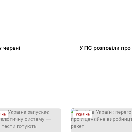
у червні
У ПС розповіли про
їна
Україна