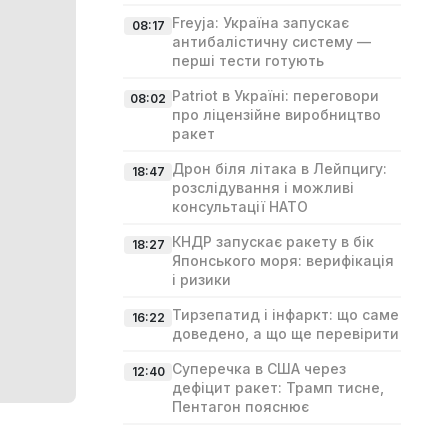
Freyja: Україна запускає
08:17
антибалістичну систему —
перші тести готують
Patriot в Україні: переговори
08:02
про ліцензійне виробництво
ракет
Дрон біля літака в Лейпцигу:
18:47
розслідування і можливі
консультації НАТО
КНДР запускає ракету в бік
18:27
Японського моря: верифікація
і ризики
Тирзепатид і інфаркт: що саме
16:22
доведено, а що ще перевірити
Суперечка в США через
12:40
дефіцит ракет: Трамп тисне,
Пентагон пояснює