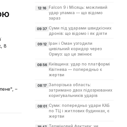
Falcon 9 і Місяць: можливий
12:16
ою
удар уламка — що відомо
зараз
Суми під ударами швидкісних
09:37
дронів: що відомо і як діяти
ї
Іран і Оман узгодили
09:12
, 8
цивільний коридор через
Ормуз: що це змінює
Київщина: удар по платформі
08:56
Квітнева — попередньо є
жертви
Запорізька область:
08:17
лене", –
затримано двох підозрюваних
коригувальників ударів
Суми: попередньо удари КАБ
08:01
по ТЦ і житлових будинках, є
жертви
Терміновий фактчек: чи
18:47