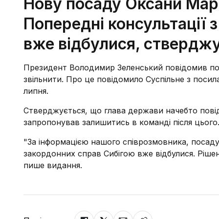
Нову посаду Оксани Марк
Попередні консультації 
вже відбулися, ствердж
Президент Володимир Зеленський повідомив посл
звільнити. Про це повідомило Суспільне з посил
липня.
Стверджується, що глава держави начебто повідо
запропонував залишитись в команді після цього
"За інформацією нашого співрозмовника, посаду 
закордонних справ Сибігою вже відбулися. Рішен
пише видання.