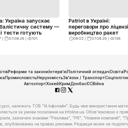
ja: Україна запускає
Patriot в Україні:
балістичну систему —
переговори про ліценз
і тести готують
виробництво ракет
7
❘
07.08.26
❘
101
08:02
❘
07.08.26
❘
136
отів
Реформи та закони
Інтерв'ю
Політичний оглядач
Освіта
Р
ика
Промисловість
Нерухомість
Зв'язок / Транспорт
Соцполіти
Автоспорт
Хокей
Крим
Донбас
ЄС
Війна
есурсі, належать ТОВ "ІА Інфолайн". Будь-яке використання мате
ляється за умови посилання на Infoline.ua. Обов'язковою є пря
али, зазначені знаками "Реклама", "PR", "Новини компаній", "
алів, опублікованих на правах реклами. Редакція може не поділ