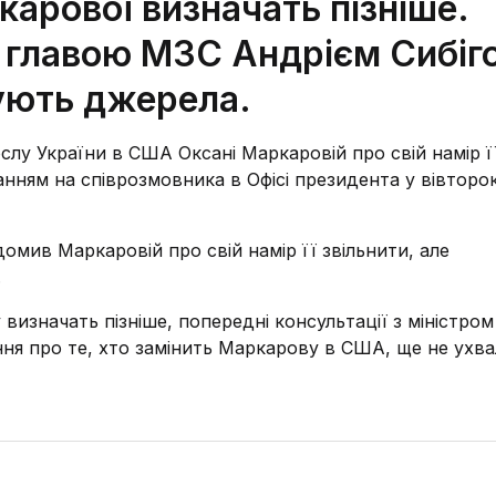
арової визначать пізніше.
з главою МЗС Андрієм Сибіг
ують джерела.
у України в США Оксані Маркаровій про свій намір ї
анням на співрозмовника в Офісі президента у вівторок
мив Маркаровій про свій намір її звільнити, але
.
визначать пізніше, попередні консультації з міністром
ня про те, хто замінить Маркарову в США, ще не ухва