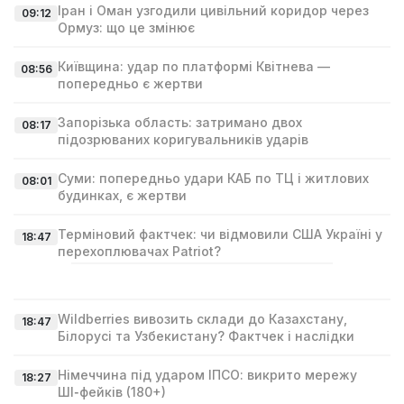
Іран і Оман узгодили цивільний коридор через
09:12
Ормуз: що це змінює
Київщина: удар по платформі Квітнева —
08:56
попередньо є жертви
Запорізька область: затримано двох
08:17
підозрюваних коригувальників ударів
Суми: попередньо удари КАБ по ТЦ і житлових
08:01
будинках, є жертви
Терміновий фактчек: чи відмовили США Україні у
18:47
перехоплювачах Patriot?
Wildberries вивозить склади до Казахстану,
18:47
Білорусі та Узбекистану? Фактчек і наслідки
Німеччина під ударом ІПСО: викрито мережу
18:27
ШІ‑фейків (180+)