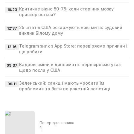
Критичне вікно 50–75: коли старіння мозку
16:23
прискорюється?
25 штатів США оскаржують нові мита: судовий
12:37
виклик Білому дому
Telegram зник з App Store: перевіряємо причини і
12:16
що робити
Кадрові зміни в дипломатії: перевіряємо указ
09:37
щодо посла у США
Зеленський: санкції мають «робити їм
09:11
проблеми» та бити по ракетній логістиці
Попередня новина
1