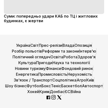
Суми: попередньо удари КАБ по ТЦ і житлових
будинках, є жертви
Україна
Світ
Прес-релізи
Влада
Опозиція
Розбір польотів
Реформи та закони
Інтерв'ю
Політичний оглядач
Освіта
Робота
Здоров'я
Культура
Пригоди
Наука та технології
Новини туризму
Фінанси
Фондовий ринок
Енергетика
Промисловість
Нерухомість
Зв'язок / Транспорт
Соцполітика
Агро
Київ
Шоу бізнес
Футбол
Бокс
Теніс
Баскетбол
Автоспорт
Хокей
Крим
Донбас
ЄС
Війна