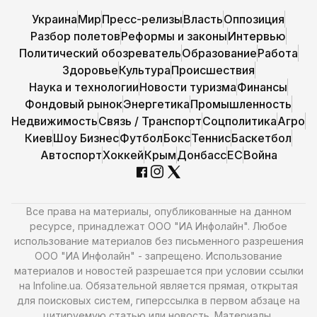
Украина
Мир
Пресс-релизы
Власть
Оппозиция
Разбор полетов
Реформы и законы
Интервью
Политический обозреватель
Образование
Работа
Здоровье
Культура
Происшествия
Наука и технологии
Новости туризма
Финансы
Фондовый рынок
Энергетика
Промышленность
Недвижимость
Связь / Транспорт
Соцполитика
Агро
Киев
Шоу Бизнес
Футбол
Бокс
Теннис
Баскетбол
Автоспорт
Хоккей
Крым
Донбасс
ЕС
Война
Все права на материалы, опубликованные на данном
ресурсе, принадлежат ООО "ИА Инфолайн". Любое
использование материалов без письменного разрешения
ООО "ИА Инфолайн" - запрещено. Использование
материалов и новостей разрешается при условии ссылки
на Infoline.ua. Обязательной является прямая, открытая
для поисковых систем, гиперссылка в первом абзаце на
цитируемую статью или новость. Материалы,