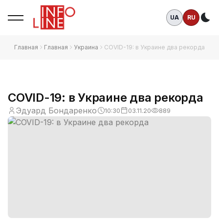
UA
RU
Те
Главная
Главная
Украина
COVID-19: в Украине два рекорда
COVID-19: в Украине два рекорда
Эдуард Бондаренко
10:30
03.11.20
889