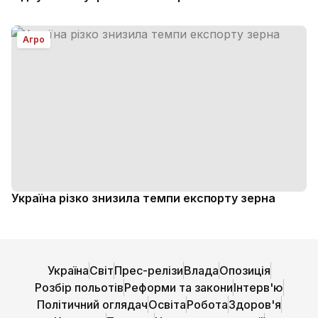
Агро
Україна різко знизила темпи експорту зерна
Україна
Світ
Прес-релізи
Влада
Опозиція
Розбір польотів
Реформи та закони
Інтерв'ю
Політичний оглядач
Освіта
Робота
Здоров'я