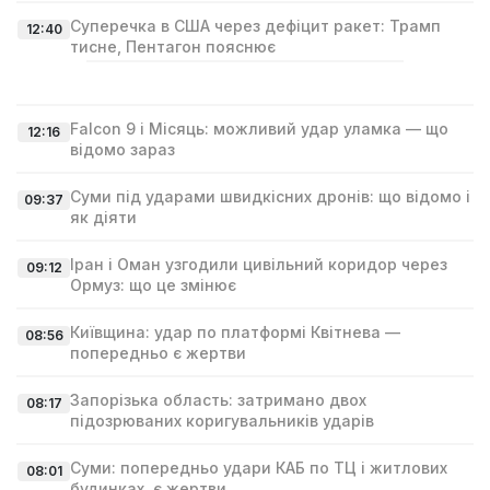
Суперечка в США через дефіцит ракет: Трамп
12:40
тисне, Пентагон пояснює
Falcon 9 і Місяць: можливий удар уламка — що
12:16
відомо зараз
Суми під ударами швидкісних дронів: що відомо і
09:37
як діяти
Іран і Оман узгодили цивільний коридор через
09:12
Ормуз: що це змінює
Київщина: удар по платформі Квітнева —
08:56
попередньо є жертви
Запорізька область: затримано двох
08:17
підозрюваних коригувальників ударів
Суми: попередньо удари КАБ по ТЦ і житлових
08:01
будинках, є жертви