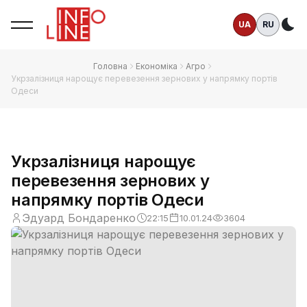
UA
RU
Те
Головна
Економіка
Агро
Укрзалізниця нарощує перевезення зернових у напрямку портів
Одеси
Укрзалізниця нарощує
перевезення зернових у
напрямку портів Одеси
Эдуард Бондаренко
22:15
10.01.24
3604