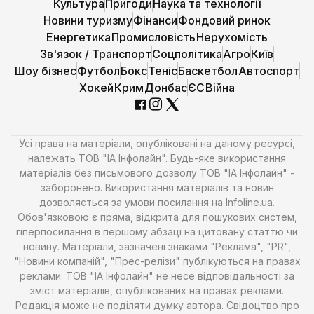
Культура
Пригоди
Наука та технології
Новини туризму
Фінанси
Фондовий ринок
Енергетика
Промисловість
Нерухомість
Зв'язок / Транспорт
Соцполітика
Агро
Київ
Шоу бізнес
Футбол
Бокс
Теніс
Баскетбол
Автоспорт
Хокей
Крим
Донбас
ЄС
Війна
Усі права на матеріали, опубліковані на даному ресурсі,
належать ТОВ "ІА Інфолайн". Будь-яке використання
матеріалів без письмового дозволу ТОВ "ІА Інфолайн" -
заборонено. Використання матеріалів та новин
дозволяється за умови посилання на Infoline.ua.
Обов'язковою є пряма, відкрита для пошукових систем,
гіперпосилання в першому абзаці на цитовану статтю чи
новину. Матеріали, зазначені знаками "Реклама", "PR",
"Новини компаній", "Прес-релізи" публікуються на правах
реклами. ТОВ "ІА Інфолайн" не несе відповідальності за
зміст матеріалів, опублікованих на правах реклами.
Редакція може не поділяти думку автора. Свідоцтво про