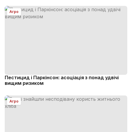
Агро
Пестицид і Паркінсон: асоціація з понад удвічі
вищим ризиком
Агро