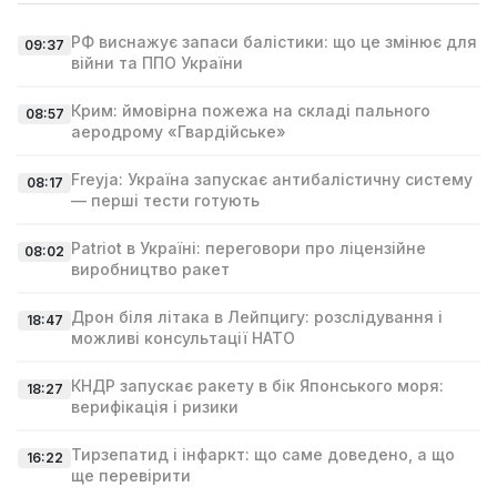
РФ виснажує запаси балістики: що це змінює для
09:37
війни та ППО України
Крим: ймовірна пожежа на складі пального
08:57
аеродрому «Гвардійське»
Freyja: Україна запускає антибалістичну систему
08:17
— перші тести готують
Patriot в Україні: переговори про ліцензійне
08:02
виробництво ракет
Дрон біля літака в Лейпцигу: розслідування і
18:47
можливі консультації НАТО
КНДР запускає ракету в бік Японського моря:
18:27
верифікація і ризики
Тирзепатид і інфаркт: що саме доведено, а що
16:22
ще перевірити