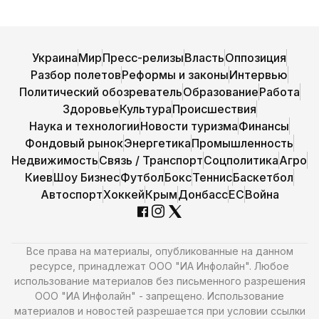
Украина
Мир
Пресс-релизы
Власть
Оппозиция
Разбор полетов
Реформы и законы
Интервью
Политический обозреватель
Образование
Работа
Здоровье
Культура
Происшествия
Наука и технологии
Новости туризма
Финансы
Фондовый рынок
Энергетика
Промышленность
Недвижимость
Связь / Транспорт
Соцполитика
Агро
Киев
Шоу Бизнес
Футбол
Бокс
Теннис
Баскетбол
Автоспорт
Хоккей
Крым
Донбасс
ЕС
Война
Все права на материалы, опубликованные на данном
ресурсе, принадлежат ООО "ИА Инфолайн". Любое
использование материалов без письменного разрешения
ООО "ИА Инфолайн" - запрещено. Использование
материалов и новостей разрешается при условии ссылки