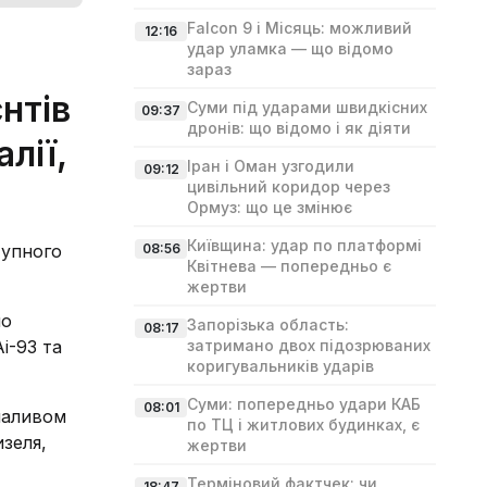
Falcon 9 і Місяць: можливий
12:16
удар уламка — що відомо
зараз
нтів
Суми під ударами швидкісних
09:37
дронів: що відомо і як діяти
лії,
Іран і Оман узгодили
09:12
цивільний коридор через
Ормуз: що це змінює
Київщина: удар по платформі
тупного
08:56
Квітнева — попередньо є
жертви
ло
Запорізька область:
08:17
і-93 та
затримано двох підозрюваних
коригувальників ударів
Суми: попередньо удари КАБ
08:01
паливом
по ТЦ і житлових будинках, є
изеля,
жертви
Терміновий фактчек: чи
18:47