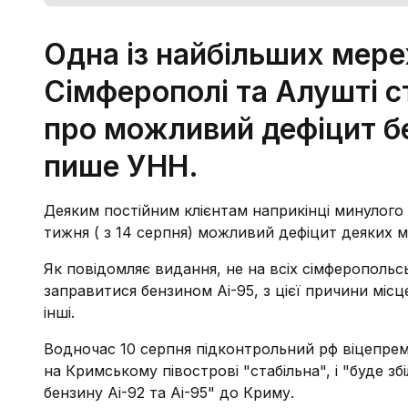
Одна із найбільших мер
Сімферополі та Алушті с
про можливий дефіцит бе
пише УНН.
Деяким постійним клієнтам наприкінці минулог
тижня ( з 14 серпня) можливий дефіцит деяких м
Як повідомляє видання, не на всіх сімферополь
заправитися бензином Аі-95, з цієї причини міс
інші.
Водночас 10 серпня підконтрольний рф віцепре
на Кримському півострові "стабільна", і "буде з
бензину Аі-92 та Аі-95" до Криму.