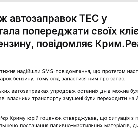
еж автозаправок ТЕС у
тала попереджати своїх кліє
нзину, повідомляє Крим.Реа
о тижня надійшли SMS-повідомлення, що протягом нас
арок бензину, тому слід запастися ним про запас.
ських автозаправках упродовж останніх днів можна бу
цеві власники транспорту змушені були переходити на А
м'єр Криму юрій гоцанюк стверджував, що ситуація з 
більшено постачання паливно-мастильних матеріалів, д