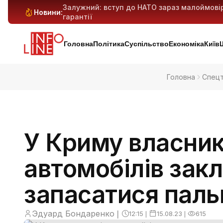
Залужний: вступ до НАТО зараз малоймові
Новини:
гарантії
Антибіотикорезистентність у дітей зростає:
Генеративний ШІ може витіснити мільйони 
Київ і область під масованим ударом: 29 ба
попередньо
Головна
Політика
Суспільство
Економіка
Київ
Головна
Спец
У Криму власник
автомобілів зак
запасатися паль
Эдуард Бондаренко
❘
12:15
❘
15.08.23
❘
615