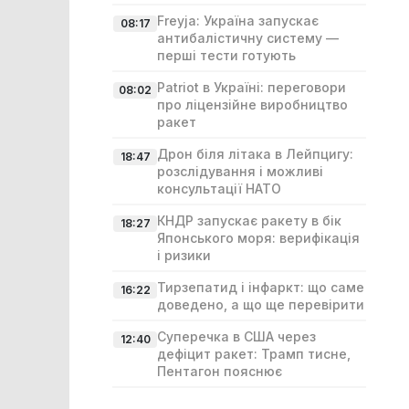
Freyja: Україна запускає
08:17
антибалістичну систему —
перші тести готують
Patriot в Україні: переговори
08:02
про ліцензійне виробництво
ракет
Дрон біля літака в Лейпцигу:
18:47
розслідування і можливі
консультації НАТО
КНДР запускає ракету в бік
18:27
Японського моря: верифікація
і ризики
Тирзепатид і інфаркт: що саме
16:22
доведено, а що ще перевірити
Суперечка в США через
12:40
дефіцит ракет: Трамп тисне,
Пентагон пояснює