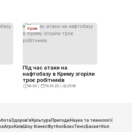
Крим
Під час атаки на
нафтобазу в Криму згоріли
троє робітників
18:30
❘
15.10.25
❘
2518
обота
Здоров'я
Культура
Пригоди
Наука та технології
ка
Агро
Київ
Шоу бізнес
Футбол
Бокс
Теніс
Баскетбол