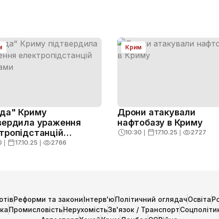
м
Крим
да" Криму
Дрони атакували
вердила ураження
нафтобазу в Криму
тропідстанцій
10:30
❘
17.10.25
❘
2727
нами
0
❘
17.10.25
❘
2766
отів
Реформи та закони
Інтерв'ю
Політичний оглядач
Освіта
Р
ика
Промисловість
Нерухомість
Зв'язок / Транспорт
Соцполіти