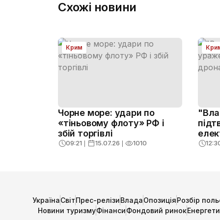
Схожі новини
Крим
Кри
Чорне море: удари по
"Вла
«тіньовому флоту» РФ і
підт
збій торгівлі
елек
дро
09:21
❘
15.07.26
❘
1010
12:3
Україна
Світ
Прес-релізи
Влада
Опозиція
Розбір поль
Новини туризму
Фінанси
Фондовий ринок
Енергет