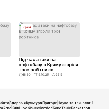
Крим
Під час атаки на
нафтобазу в Криму згоріли
троє робітників
18:30
❘
15.10.25
❘
2515
обота
Здоров'я
Культура
Пригоди
Наука та технології
ка
Агро
Київ
Шоу бізнес
Футбол
Бокс
Теніс
Баскетбол