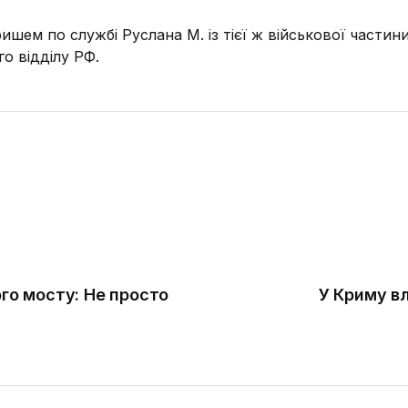
шем по службі Руслана М. із тієї ж військової частини
о відділу РФ.
ого мосту: Не просто
У Криму вл