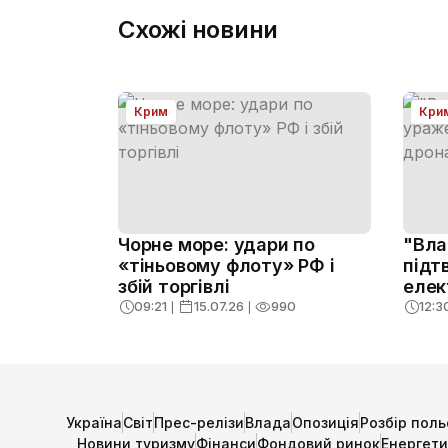
Схожі новини
Крим
Кри
Чорне море: удари по
"Вла
«тіньовому флоту» РФ і
підт
збій торгівлі
елек
дро
09:21
❘
15.07.26
❘
990
12:3
Україна
Світ
Прес-релізи
Влада
Опозиція
Розбір поль
Новини туризму
Фінанси
Фондовий ринок
Енергет