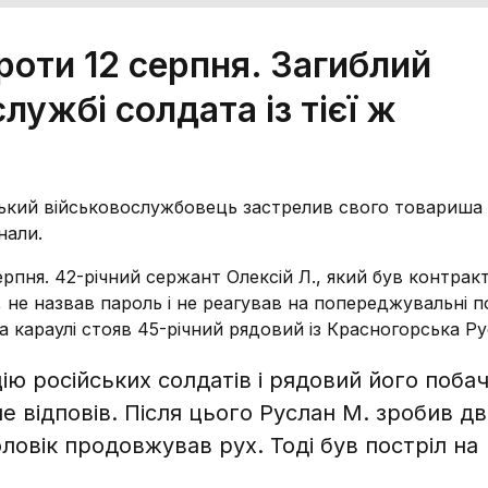
проти 12 серпня. Загиблий
ужбі солдата із тієї ж
ський військовослужбовець застрелив свого товариша
нали.
рпня. 42-річний сержант Олексій Л., який був контрак
не назвав пароль і не реагував на попереджувальні по
а караулі стояв 45-річний рядовий із Красногорська Р
ію російських солдатів і рядовий його побач
не відповів. Після цього Руслан М. зробив дв
оловік продовжував рух. Тоді був постріл на