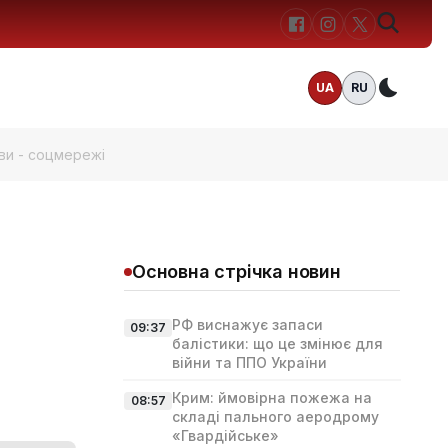
UA
RU
Темн
ви - соцмережі
Основна стрічка новин
РФ виснажує запаси
09:37
балістики: що це змінює для
війни та ППО України
Крим: ймовірна пожежа на
08:57
складі пального аеродрому
«Гвардійське»