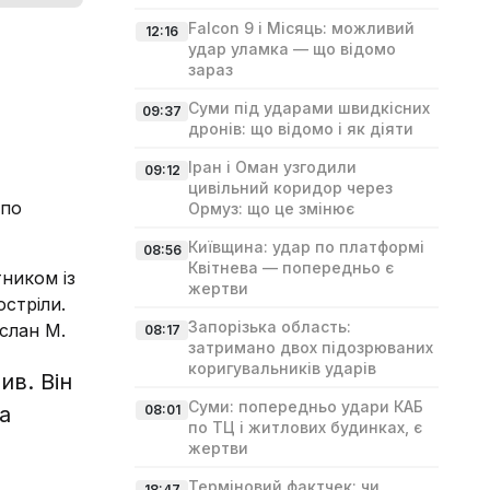
Falcon 9 і Місяць: можливий
12:16
удар уламка — що відомо
зараз
Суми під ударами швидкісних
09:37
дронів: що відомо і як діяти
Іран і Оман узгодили
09:12
цивільний коридор через
 по
Ормуз: що це змінює
Київщина: удар по платформі
08:56
Квітнева — попередньо є
тником із
жертви
стріли.
Запорізька область:
услан М.
08:17
затримано двох підозрюваних
коригувальників ударів
ив. Він
Суми: попередньо удари КАБ
а
08:01
по ТЦ і житлових будинках, є
жертви
Терміновий фактчек: чи
18:47