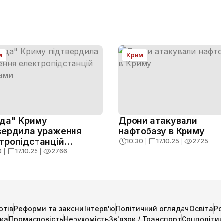
м
Крим
да" Криму
Дрони атакували
вердила ураження
нафтобазу в Криму
тропідстанцій
10:30
❘
17.10.25
❘
2725
нами
0
❘
17.10.25
❘
2766
отів
Реформи та закони
Інтерв'ю
Політичний оглядач
Освіта
Р
ика
Промисловість
Нерухомість
Зв'язок / Транспорт
Соцполіти