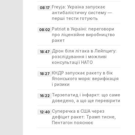
Freyja: Україна запускає
08:17
антибалістичну систему —
перші тести готують
Patriot в Україні: переговори
08:02
про ліцензійне виробництво
ракет
Дрон біля літака в Лейпцигу:
18:47
розслідування і можливі
консультації НАТО
КНДР запускає ракету в бік
18:27
Японського моря: верифікація
і ризики
Тирзепатид і інфаркт: що саме
16:22
доведено, а що ще перевірити
Суперечка в США через
12:40
дефіцит ракет: Трамп тисне,
Пентагон пояснює