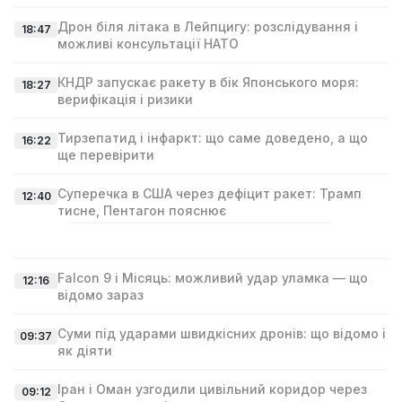
Дрон біля літака в Лейпцигу: розслідування і
18:47
можливі консультації НАТО
КНДР запускає ракету в бік Японського моря:
18:27
верифікація і ризики
Тирзепатид і інфаркт: що саме доведено, а що
16:22
ще перевірити
Суперечка в США через дефіцит ракет: Трамп
12:40
тисне, Пентагон пояснює
Falcon 9 і Місяць: можливий удар уламка — що
12:16
відомо зараз
Суми під ударами швидкісних дронів: що відомо і
09:37
як діяти
Іран і Оман узгодили цивільний коридор через
09:12