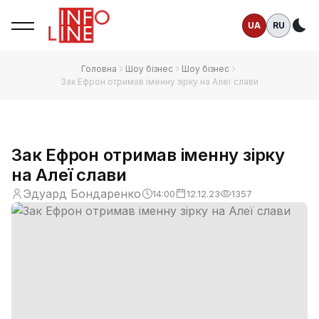
UA
RU
Те
Головна
Шоу бізнес
Шоу бізнес
Зак Ефрон отримав іменну зірку на Алеї слави
Зак Ефрон отримав іменну зірку
на Алеї слави
Эдуард Бондаренко
14:00
12.12.23
1357