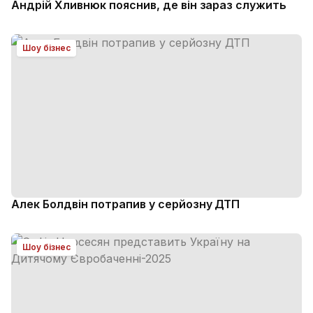
Андрій Хливнюк пояснив, де він зараз служить
Шоу бізнес
Алек Болдвін потрапив у серйозну ДТП
Шоу бізнес