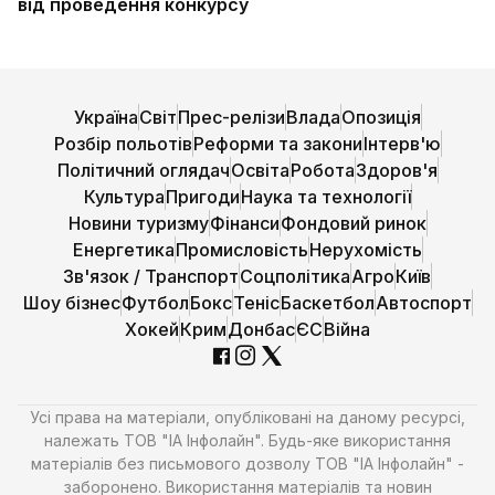
від проведення конкурсу
Україна
Світ
Прес-релізи
Влада
Опозиція
Розбір польотів
Реформи та закони
Інтерв'ю
Політичний оглядач
Освіта
Робота
Здоров'я
Культура
Пригоди
Наука та технології
Новини туризму
Фінанси
Фондовий ринок
Енергетика
Промисловість
Нерухомість
Зв'язок / Транспорт
Соцполітика
Агро
Київ
Шоу бізнес
Футбол
Бокс
Теніс
Баскетбол
Автоспорт
Хокей
Крим
Донбас
ЄС
Війна
Усі права на матеріали, опубліковані на даному ресурсі,
належать ТОВ "ІА Інфолайн". Будь-яке використання
матеріалів без письмового дозволу ТОВ "ІА Інфолайн" -
заборонено. Використання матеріалів та новин