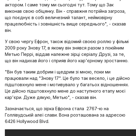
актором. І саме тому ми сьогодні тут. Тому що Зак
виконав свою обіцянку. Він - справжня потрійна загроза,
що поєднує в собі величезний талант, неймовірну
працелюбність і зовнішність вище середнього", - сказав
він.
У свою чергу Ефрон, також відомий своєю роллю у фільмі
2009 року Знову 17, в якому він знявся разом з покійним
Метью Перрі, віддав належне зірці серіалу Друзі, за те,
що він надихав його і сприяв його кар'єрному зростанню.
"Він був таким добрим і щедрим зі мною, поки ми
працювали над "Знову 17". Це було так весело, і це дійсно
підштовхнуло мене і мотивувало у багатьох відношеннях.
Це дійсно підштовхнуло мене до наступного етапу моєї
кар'єри. Дуже дякую, Метью", - сказав він.
Зазначається, що зірка Ефрона стала 2767-ю на
Голлівудській алеї слави. Вона розташована за адресою
6426 Hollywood Blvd.