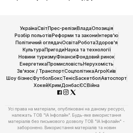
Україна
Світ
Прес-релізи
Влада
Опозиція
Розбір польотів
Реформи та закони
Інтерв'ю
Політичний оглядач
Освіта
Робота
Здоров'я
Культура
Пригоди
Наука та технології
Новини туризму
Фінанси
Фондовий ринок
Енергетика
Промисловість
Нерухомість
Зв'язок / Транспорт
Соцполітика
Агро
Київ
Шоу бізнес
Футбол
Бокс
Теніс
Баскетбол
Автоспорт
Хокей
Крим
Донбас
ЄС
Війна
Усі права на матеріали, опубліковані на даному ресурсі,
належать ТОВ "ІА Інфолайн". Будь-яке використання
матеріалів без письмового дозволу ТОВ "ІА Інфолайн" -
заборонено. Використання матеріалів та новин