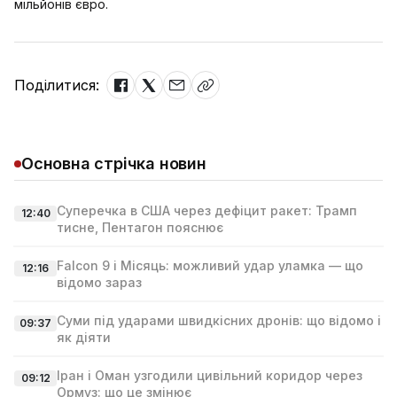
мільйонів євро.
Поділитися:
Основна стрічка новин
Суперечка в США через дефіцит ракет: Трамп
12:40
тисне, Пентагон пояснює
Falcon 9 і Місяць: можливий удар уламка — що
12:16
відомо зараз
Суми під ударами швидкісних дронів: що відомо і
09:37
як діяти
Іран і Оман узгодили цивільний коридор через
09:12
Ормуз: що це змінює