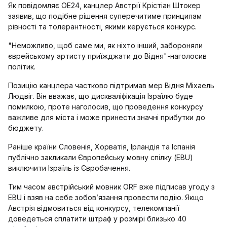
Як повідомляє OE24, канцлер Австрії Крістіан Штокер
заявив, що подібне рішення суперечитиме принципам
рівності та толерантності, якими керується конкурс.
"Неможливо, щоб саме ми, як ніхто інший, забороняли
єврейському артисту приїжджати до Відня"-наголосив
політик.
Позицію канцлера частково підтримав мер Відня Міхаель
Людвіг. Він вважає, що дискваліфікація Ізраїлю буде
помилкою, проте наголосив, що проведення конкурсу
важливе для міста і може принести значні прибутки до
бюджету.
Раніше країни Словенія, Хорватія, Ірландія та Іспанія
публічно закликали Європейську мовну спілку (EBU)
виключити Ізраїль із Євробачення.
Тим часом австрійський мовник ORF вже підписав угоду з
EBU і взяв на себе зобов’язання провести подію. Якщо
Австрія відмовиться від конкурсу, телекомпанії
доведеться сплатити штраф у розмірі близько 40