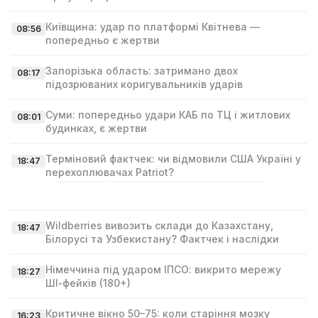
Київщина: удар по платформі Квітнева —
08:56
попередньо є жертви
Запорізька область: затримано двох
08:17
підозрюваних коригувальників ударів
Суми: попередньо удари КАБ по ТЦ і житлових
08:01
будинках, є жертви
Терміновий фактчек: чи відмовили США Україні у
18:47
перехоплювачах Patriot?
Wildberries вивозить склади до Казахстану,
18:47
Білорусі та Узбекистану? Фактчек і наслідки
Німеччина під ударом ІПСО: викрито мережу
18:27
ШІ‑фейків (180+)
Критичне вікно 50–75: коли старіння мозку
16:23