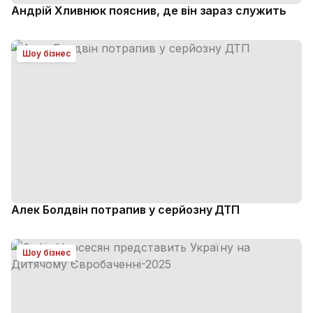
Андрій Хливнюк пояснив, де він зараз служить
Шоу бізнес
Алек Болдвін потрапив у серйозну ДТП
Шоу бізнес