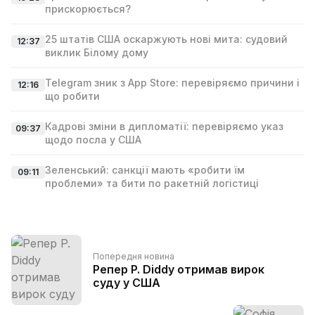
прискорюється?
25 штатів США оскаржують нові мита: судовий
12:37
виклик Білому дому
Telegram зник з App Store: перевіряємо причини і
12:16
що робити
Кадрові зміни в дипломатії: перевіряємо указ
09:37
щодо посла у США
Зеленський: санкції мають «робити їм
09:11
проблеми» та бити по ракетній логістиці
Попередня новина
Репер P. Diddy отримав вирок
суду у США