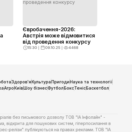
Євробачення-2026:
на
Австрія може відмовитися
від проведення конкурсу
15:30
❘
09.10.25
❘
4468
обота
Здоров'я
Культура
Пригоди
Наука та технології
ка
Агро
Київ
Шоу бізнес
Футбол
Бокс
Теніс
Баскетбол
ріалів без письмового дозволу ТОВ "ІА Інфолайн" -
ма, відкрита для пошукових систем, гіперпосилання в
Прес-релізи" публікуються на правах реклами. ТОВ "ІА