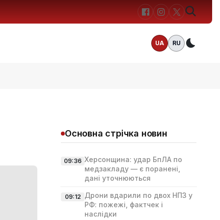
UA
RU
Темн
Основна стрічка новин
Херсонщина: удар БпЛА по
09:36
медзакладу — є поранені,
дані уточнюються
Дрони вдарили по двох НПЗ у
09:12
РФ: пожежі, фактчек і
наслідки