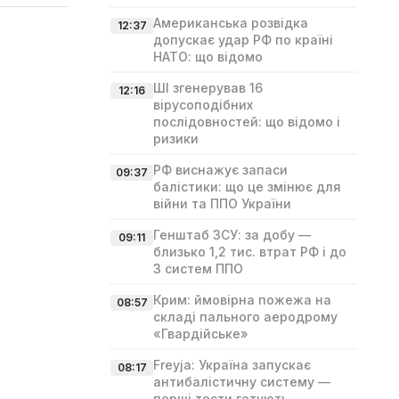
Американська розвідка
12:37
допускає удар РФ по країні
НАТО: що відомо
ШІ згенерував 16
12:16
вірусоподібних
послідовностей: що відомо і
ризики
РФ виснажує запаси
09:37
балістики: що це змінює для
війни та ППО України
Генштаб ЗСУ: за добу —
09:11
близько 1,2 тис. втрат РФ і до
3 систем ППО
Крим: ймовірна пожежа на
08:57
складі пального аеродрому
«Гвардійське»
Freyja: Україна запускає
08:17
антибалістичну систему —
перші тести готують