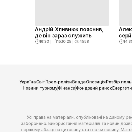
Андрій Хливнюк пояснив,
Алек
де він зараз служить
серй
16:30
❘
15.10.25
❘
4558
14:3
Україна
Світ
Прес-релізи
Влада
Опозиція
Розбір поль
Новини туризму
Фінанси
Фондовий ринок
Енергет
Усі права на матеріали, опубліковані на даному р
заборонено. Використання матеріалів та новин дозво
першому абзаці на цитовану статтю чи новину. Матері