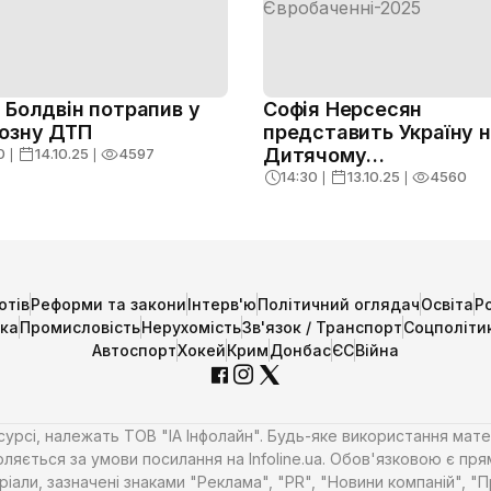
 Болдвін потрапив у
Софія Нерсесян
озну ДТП
представить Україну 
Дитячому
0
❘
14.10.25
❘
4597
Євробаченні-2025
14:30
❘
13.10.25
❘
4560
отів
Реформи та закони
Інтерв'ю
Політичний оглядач
Освіта
Р
ика
Промисловість
Нерухомість
Зв'язок / Транспорт
Соцполіти
Автоспорт
Хокей
Крим
Донбас
ЄС
Війна
есурсі, належать ТОВ "ІА Інфолайн". Будь-яке використання мате
ляється за умови посилання на Infoline.ua. Обов'язковою є пря
али, зазначені знаками "Реклама", "PR", "Новини компаній", "