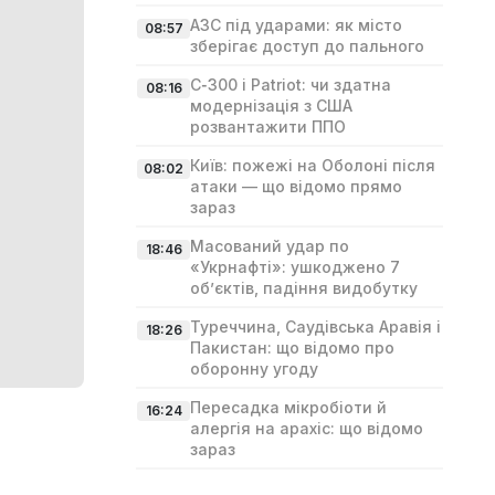
АЗС під ударами: як місто
08:57
зберігає доступ до пального
С‑300 і Patriot: чи здатна
08:16
модернізація з США
розвантажити ППО
Київ: пожежі на Оболоні після
08:02
атаки — що відомо прямо
зараз
Масований удар по
18:46
«Укрнафті»: ушкоджено 7
об’єктів, падіння видобутку
Туреччина, Саудівська Аравія і
18:26
Пакистан: що відомо про
оборонну угоду
Пересадка мікробіоти й
16:24
алергія на арахіс: що відомо
зараз