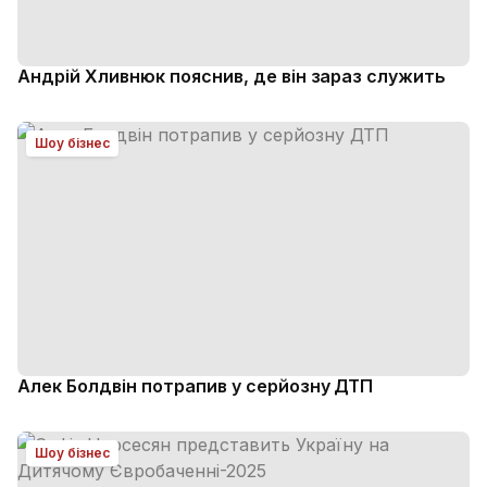
Андрій Хливнюк пояснив, де він зараз служить
Шоу бізнес
Алек Болдвін потрапив у серйозну ДТП
Шоу бізнес