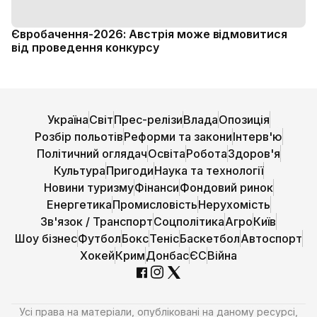
Євробачення-2026: Австрія може відмовитися
від проведення конкурсу
Україна
Світ
Прес-релізи
Влада
Опозиція
Розбір польотів
Реформи та закони
Інтерв'ю
Політичний оглядач
Освіта
Робота
Здоров'я
Культура
Пригоди
Наука та технології
Новини туризму
Фінанси
Фондовий ринок
Енергетика
Промисловість
Нерухомість
Зв'язок / Транспорт
Соцполітика
Агро
Київ
Шоу бізнес
Футбол
Бокс
Теніс
Баскетбол
Автоспорт
Хокей
Крим
Донбас
ЄС
Війна
Усі права на матеріали, опубліковані на даному ресурсі,