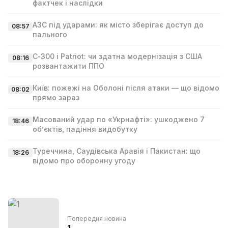
фактчек і наслідки
АЗС під ударами: як місто зберігає доступ до
08:57
пального
С‑300 і Patriot: чи здатна модернізація з США
08:16
розвантажити ППО
Київ: пожежі на Оболоні після атаки — що відомо
08:02
прямо зараз
Масований удар по «Укрнафті»: ушкоджено 7
18:46
об’єктів, падіння видобутку
Туреччина, Саудівська Аравія і Пакистан: що
18:26
відомо про оборонну угоду
Попередня новина
1