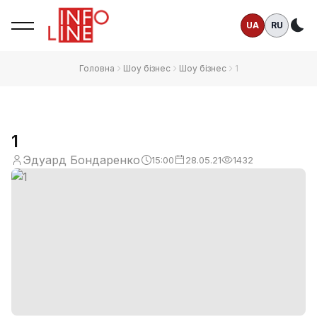
UA
RU
Те
Головна
Шоу бізнес
Шоу бізнес
1
1
Эдуард Бондаренко
15:00
28.05.21
1432