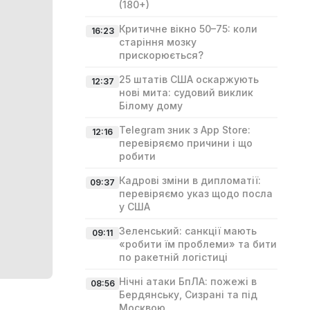
(180+)
Критичне вікно 50–75: коли
16:23
старіння мозку
прискорюється?
25 штатів США оскаржують
12:37
нові мита: судовий виклик
Білому дому
Telegram зник з App Store:
12:16
перевіряємо причини і що
робити
Кадрові зміни в дипломатії:
09:37
перевіряємо указ щодо посла
у США
Зеленський: санкції мають
09:11
«робити їм проблеми» та бити
по ракетній логістиці
Нічні атаки БпЛА: пожежі в
08:56
Бердянську, Сизрані та під
Москвою