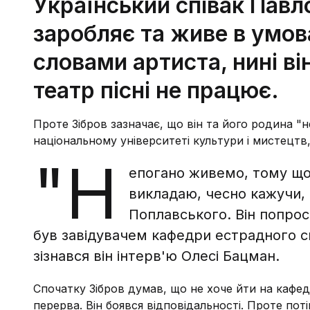
Український співак Павло
заробляє та живе в умов
словами артиста, нині він
театр пісні не працює.
Проте Зібров зазначає, що він та його родина "
національному університеті культури і мистецт
"Н
епогано живемо, тому що є
викладаю, чесно кажучи,
Поплавського. Він попрос
був завідувачем кафедри естрадного сп
зізнався він інтерв'ю Олесі Бацман.
Спочатку Зібров думав, що не хоче йти на кафедр
перерва. Він боявся відповідальності. Проте по