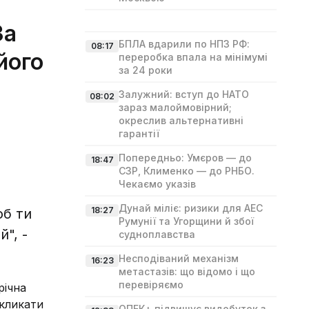
За
БПЛА вдарили по НПЗ РФ:
08:17
його
переробка впала на мінімумі
за 24 роки
Залужний: вступ до НАТО
08:02
зараз малоймовірний;
окреслив альтернативні
гарантії
Попередньо: Умєров — до
18:47
СЗР, Клименко — до РНБО.
Чекаємо указів
Дунай міліє: ризики для АЕС
18:27
об ти
Румунії та Угорщини й збої
", -
судноплавства
Несподіваний механізм
16:23
метастазів: що відомо і що
перевіряємо
річна
окликати
ОПЕК+ підвищує видобуток з