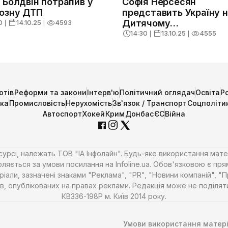
 Болдвін потрапив у
Софія Нерсесян
озну ДТП
представить Україну 
Дитячому
0
❘
14.10.25
❘
4593
Євробаченні-2025
14:30
❘
13.10.25
❘
4555
отів
Реформи та закони
Інтерв'ю
Політичний оглядач
Освіта
Р
ика
Промисловість
Нерухомість
Зв'язок / Транспорт
Соцполіти
Автоспорт
Хокей
Крим
Донбас
ЄС
Війна
есурсі, належать ТОВ "ІА Інфолайн". Будь-яке використання мате
ляється за умови посилання на Infoline.ua. Обов'язковою є пря
али, зазначені знаками "Реклама", "PR", "Новини компаній", "
алів, опублікованих на правах реклами. Редакція може не поділ
КВ336-198Р м. Київ 2014 року.
Умови використання матері