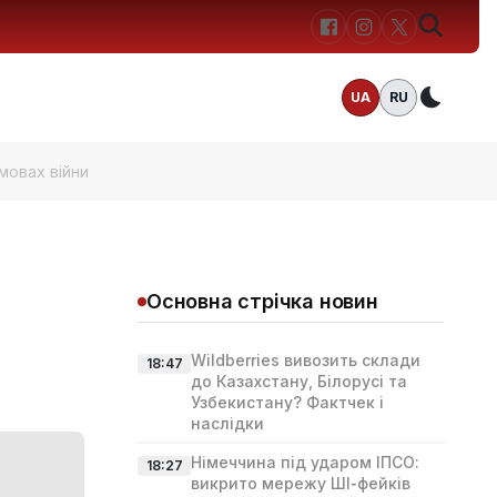
UA
RU
Темн
умовах війни
Основна стрічка новин
Wildberries вивозить склади
18:47
до Казахстану, Білорусі та
Узбекистану? Фактчек і
наслідки
Німеччина під ударом ІПСО:
18:27
викрито мережу ШІ‑фейків