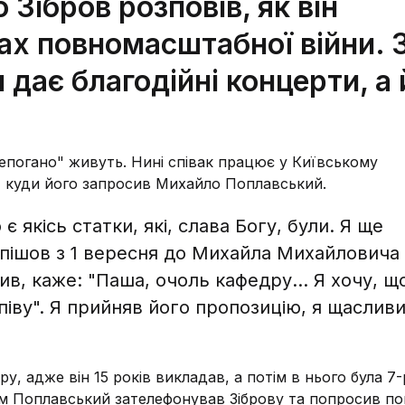
 Зібров розповів, як він
ах повномасштабної війни. 
 дає благодійні концерти, а 
непогано" живуть. Нині співак працює у Київському
в, куди його запросив Михайло Поплавський.
 якісь статки, які, слава Богу, були. Я ще
 пішов з 1 вересня до Михайла Михайловича
ив, каже: "Паша, очоль кафедру... Я хочу, щ
іву". Я прийняв його пропозицію, я щасливий
у, адже він 15 років викладав, а потім в нього була 7-
тім Поплавський зателефонував Зіброву та попросив п