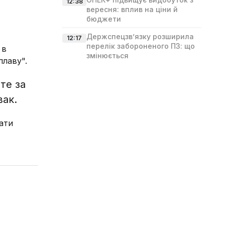
12:38
вересня: вплив на ціни й
бюджети
Держспецзв’язку розширила
12:17
перелік забороненого ПЗ: що
 в
змінюється
плаву".
те за
вак.
ати