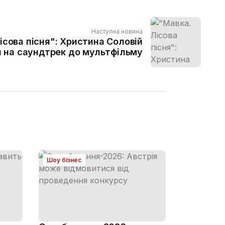
Наступна новина
ісова пісня": Христина Соловій
п на саундтрек до мультфільму
Шоу бізнес