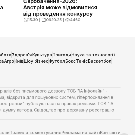
Євробачення-2026:
на
Австрія може відмовитися
від проведення конкурсу
15:30
❘
09.10.25
❘
4460
обота
Здоров'я
Культура
Пригоди
Наука та технології
ка
Агро
Київ
Шоу бізнес
Футбол
Бокс
Теніс
Баскетбол
ріалів без письмового дозволу ТОВ "ІА Інфолайн" -
ма, відкрита для пошукових систем, гіперпосилання в
Прес-релізи" публікуються на правах реклами. ТОВ "ІА
яти думку автора. Свідоцтво про державну реєстрацію
алів
Правила коментування
Реклама на сайті
Контакти