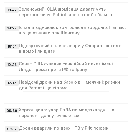
Зеленський: США щомісяця даватимуть
18:47
перехоплювачі Patriot, але потреба більша
Іспанія відновлює контроль на кордоні з Італією:
18:27
що це означає для Шенгену
Підозрюваний сплеск лепри у Флориді: що вже
16:21
відомо і як діяти
Сенат США схвалив санкційний пакет імені
12:36
Ліндсі Гремa проти РФ та Ірану
Невідомі дрони над базою в Німеччині: ризики
12:17
для Patriot і що відомо
Херсонщина: удар БпЛА по медзакладу — є
09:36
поранені, дані уточнюються
Дрони вдарили по двох НПЗ у РФ: пожежі,
09:12