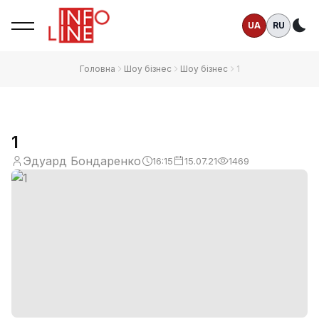
UA
RU
Те
Головна
Шоу бізнес
Шоу бізнес
1
1
Эдуард Бондаренко
16:15
15.07.21
1469