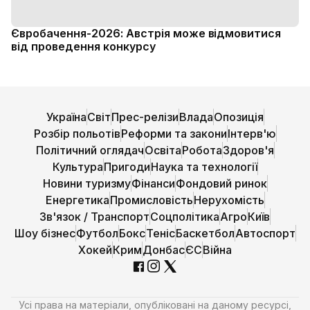
Євробачення-2026: Австрія може відмовитися
від проведення конкурсу
Україна
Світ
Прес-релізи
Влада
Опозиція
Розбір польотів
Реформи та закони
Інтерв'ю
Політичний оглядач
Освіта
Робота
Здоров'я
Культура
Пригоди
Наука та технології
Новини туризму
Фінанси
Фондовий ринок
Енергетика
Промисловість
Нерухомість
Зв'язок / Транспорт
Соцполітика
Агро
Київ
Шоу бізнес
Футбол
Бокс
Теніс
Баскетбол
Автоспорт
Хокей
Крим
Донбас
ЄС
Війна
Усі права на матеріали, опубліковані на даному ресурсі,