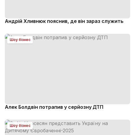
Андрій Хливнюк пояснив, де він зараз служить
Шоу бізнес
Алек Болдвін потрапив у серйозну ДТП
Шоу бізнес