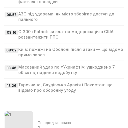
фактчек і наслідки
АЗС під ударами: як місто зберігає доступ до
08:57
пального
С‑300 і Patriot: чи здатна модернізація з США
08:16
розвантажити ППО
Київ: пожежі на Оболоні після атаки — що відомо
08:02
прямо зараз
Масований удар по «Укрнафті»: ушкоджено 7
18:46
об’єктів, падіння видобутку
Туреччина, Саудівська Аравія і Пакистан: що
18:26
відомо про оборонну угоду
Попередня новина
1