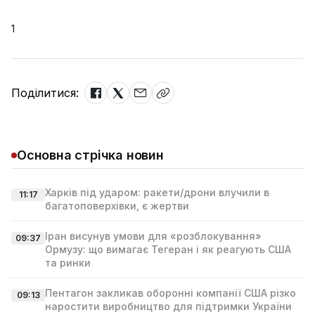
1
Поділитися:
Основна стрічка новин
Харків під ударом: ракети/дрони влучили в
11:17
багатоповерхівки, є жертви
Іран висунув умови для «розблокування»
09:37
Ормузу: що вимагає Тегеран і як реагують США
та ринки
Пентагон закликав оборонні компанії США різко
09:13
наростити виробництво для підтримки України