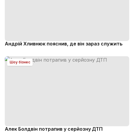
Андрій Хливнюк пояснив, де він зараз служить
Шоу бізнес
Алек Болдвін потрапив у серйозну ДТП