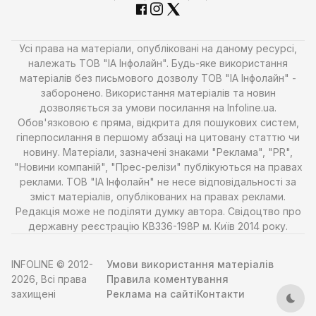
Усі права на матеріали, опубліковані на даному ресурсі,
належать ТОВ "ІА Інфолайн". Будь-яке використання
матеріалів без письмового дозволу ТОВ "ІА Інфолайн" -
заборонено. Використання матеріалів та новин
дозволяється за умови посилання на Infoline.ua.
Обов'язковою є пряма, відкрита для пошукових систем,
гіперпосилання в першому абзаці на цитовану статтю чи
новину. Матеріали, зазначені знаками "Реклама", "PR",
"Новини компаній", "Прес-релізи" публікуються на правах
реклами. ТОВ "ІА Інфолайн" не несе відповідальності за
зміст матеріалів, опублікованих на правах реклами.
Редакція може не поділяти думку автора. Свідоцтво про
державну реєстрацію КВ336-198Р м. Київ 2014 року.
INFOLINE © 2012-
Умови використання матеріалів
2026, Всі права
Правила коментування
захищені
Реклама на сайті
Контакти
Тем