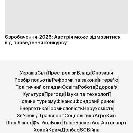
Євробачення-2026: Австрія може відмовитися
від проведення конкурсу
Україна
Світ
Прес-релізи
Влада
Опозиція
Розбір польотів
Реформи та закони
Інтерв'ю
Політичний оглядач
Освіта
Робота
Здоров'я
Культура
Пригоди
Наука та технології
Новини туризму
Фінанси
Фондовий ринок
Енергетика
Промисловість
Нерухомість
Зв'язок / Транспорт
Соцполітика
Агро
Київ
Шоу бізнес
Футбол
Бокс
Теніс
Баскетбол
Автоспорт
Хокей
Крим
Донбас
ЄС
Війна