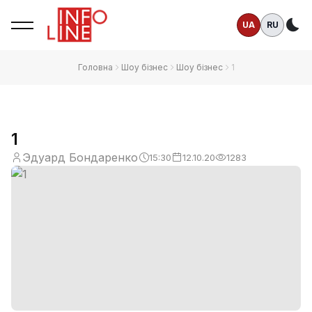
UA
RU
Те
Головна
Шоу бізнес
Шоу бізнес
1
1
Эдуард Бондаренко
15:30
12.10.20
1283