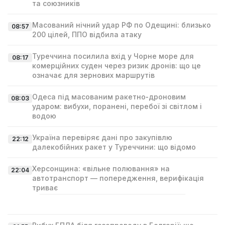
та союзників
Масований нічний удар РФ по Одещині: близько
08:57
200 цілей, ППО відбила атаку
Туреччина посилила вхід у Чорне море для
08:17
комерційних суден через ризик дронів: що це
означає для зернових маршрутів
Одеса під масованим ракетно‑дроновим
08:03
ударом: вибухи, поранені, перебої зі світлом і
водою
Україна перевіряє дані про закупівлю
22:12
далекобійних ракет у Туреччини: що відомо
Херсонщина: «вільне полювання» на
22:04
автотранспорт — попередження, верифікація
триває