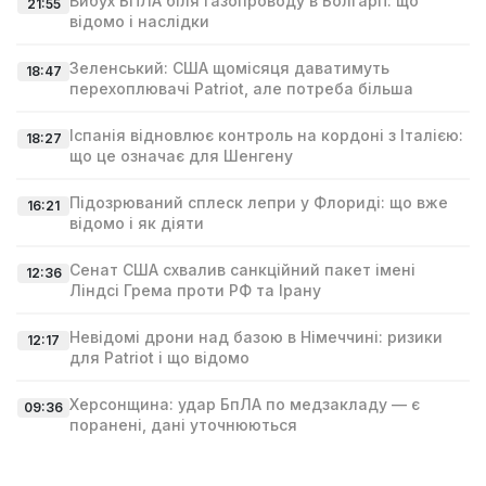
Вибух БПЛА біля газопроводу в Болгарії: що
21:55
відомо і наслідки
Зеленський: США щомісяця даватимуть
18:47
перехоплювачі Patriot, але потреба більша
Іспанія відновлює контроль на кордоні з Італією:
18:27
що це означає для Шенгену
Підозрюваний сплеск лепри у Флориді: що вже
16:21
відомо і як діяти
Сенат США схвалив санкційний пакет імені
12:36
Ліндсі Гремa проти РФ та Ірану
Невідомі дрони над базою в Німеччині: ризики
12:17
для Patriot і що відомо
Херсонщина: удар БпЛА по медзакладу — є
09:36
поранені, дані уточнюються