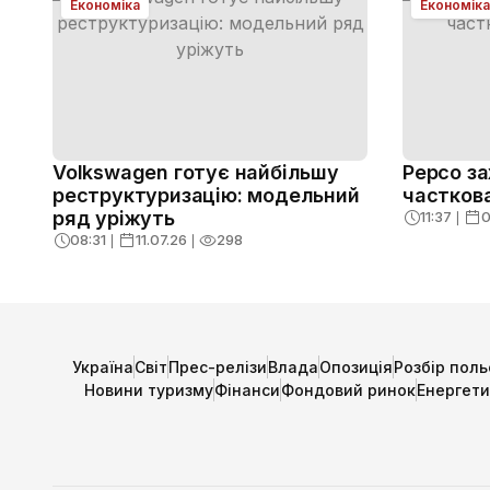
Економіка
Економіка
Volkswagen готує найбільшу
Pepco за
реструктуризацію: модельний
часткова
ряд уріжуть
11:37
❘
0
08:31
❘
11.07.26
❘
298
Україна
Світ
Прес-релізи
Влада
Опозиція
Розбір поль
Новини туризму
Фінанси
Фондовий ринок
Енергет