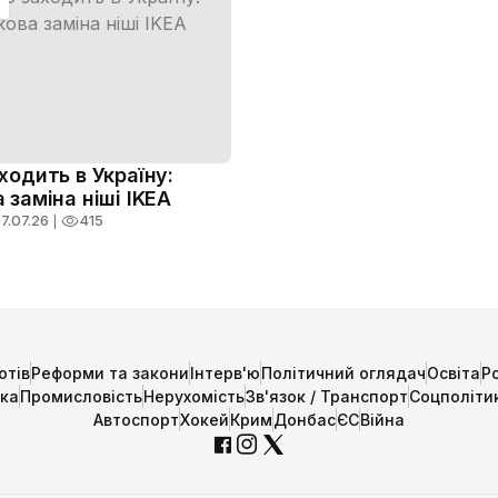
ходить в Україну:
 заміна ніші IKEA
7.07.26
❘
415
отів
Реформи та закони
Інтерв'ю
Політичний оглядач
Освіта
Р
ика
Промисловість
Нерухомість
Зв'язок / Транспорт
Соцполіти
Автоспорт
Хокей
Крим
Донбас
ЄС
Війна