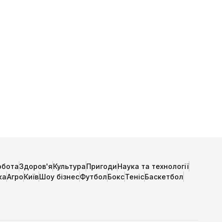
обота
Здоров'я
Культура
Пригоди
Наука та технології
ка
Агро
Київ
Шоу бізнес
Футбол
Бокс
Теніс
Баскетбол